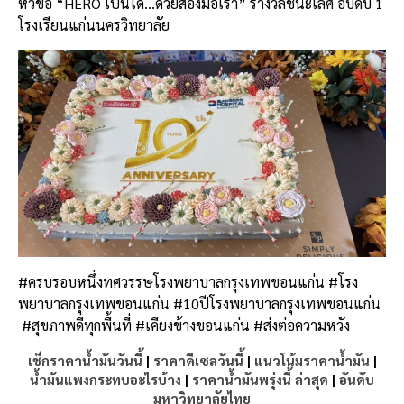
หัวข้อ “HERO เป็นได้…ด้วยสองมือเรา” รางวัลชนะเลิศ อับดับ 1
โรงเรียนแก่นนครวิทยาลัย
#ครบรอบหนึ่งทศวรรษโรงพยาบาลกรุงเทพขอนแก่น
#โรง
พยาบาลกรุงเทพขอนแก่น
#10ปีโรงพยาบาลกรุงเทพขอนแก่น
#สุขภาพดีทุกพื้นที่
#เคียงข้างขอนแก่น
#ส่งต่อความหวัง
เช็กราคาน้ำมันวันนี้
|
ราคาดีเซลวันนี้
|
แนวโน้มราคาน้ำมัน
|
น้ำมันแพงกระทบอะไรบ้าง
|
ราคาน้ำมันพรุ่งนี้ ล่าสุด
|
อันดับ
มหาวิทยาลัยไทย