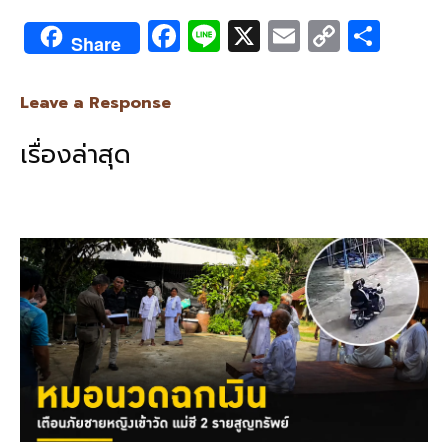
F
Li
X
E
C
S
Share
ac
n
m
o
h
e
e
ai
py
ar
Leave a Response
b
l
Li
e
เรื่องล่าสุด
o
n
o
k
k