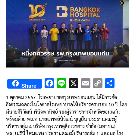
F
Li
X
E
C
S
Share
ac
n
m
o
h
1 ตุลาคม 2567
โรงพยาบาลกรุงเทพขอนแก่น ได้มีการจัด
e
e
ai
py
ar
กิจกรรมฉลองในโอกาสโรงพยาบาลให้บริการครบรอบ 10 ปี โดย
b
l
Li
e
มีนายศิริวัฒน์ พินิจพานิชย์ รองผู้ว่าราชการจังหวัดขอนแก่น
o
n
พร้อมด้วย พล.ต.นายแพทย์นิวัฒน์ บุญยืน ประธานคณะผู้
บริหารกลุ่ม 4 บริษัท กรุงเทพดุสิตเวชการ จำกัด (มหาชน),
o
k
พญ.เมรินี่ ไหมแพง ประธานคณะผู้บริหารกลุ่ม 1 และ ผอ.โรง