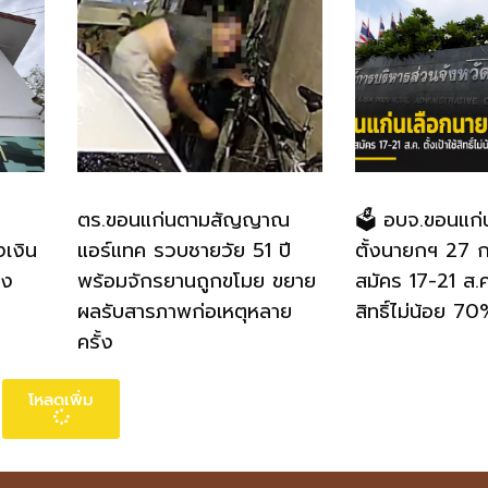
ตร.ขอนแก่นตามสัญญาณ
🗳️ อบจ.ขอนแก่
งเงิน
แอร์แทค รวบชายวัย 51 ปี
ตั้งนายกฯ 27 ก.
อง
พร้อมจักรยานถูกขโมย ขยาย
สมัคร 17-21 ส.ค.
ผลรับสารภาพก่อเหตุหลาย
สิทธิ์ไม่น้อย 7
ครั้ง
โหลดเพิ่ม