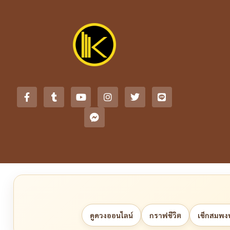
ดูดวงออนไลน์
กราฟชีวิต
เช็กสมพงษ์