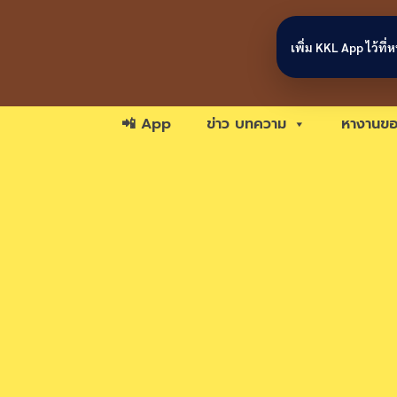
Skip to content
เพิ่ม KKL App ไว้ที
📲 App
ข่าว บทความ
หางานขอ