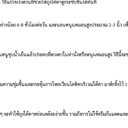
ีแก้ไขเร่งด่วนที่ช่วยให้ถุงใต้ตาดูกระชับขึ้นได้ทันที
้อย 6-8 ชั่วโมงต่อวัน และนอนหนุนหมอนสูงประมาณ 2-3 นิ้ว เพื
บน้ำเย็นแล้วประคบที่ดวงตาในท่านั่งหรือหนุนหมอนสูง วิธีนี้จะ
ามชุ่มชื้นและกระตุ้นการไหลเวียนโลหิตบริเวณใต้ตา มาส์กทิ้งไว้ 1
ให้ถุงใต้ตาหย่อนคล้อยง่ายขึ้น รวมถึงการไม่ใช้ครีมกันแดดและก