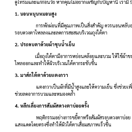
ดูโทรมและแก่ก่อนวัย หากคุณไม่อยากเผชิญกับปัญหานี้ เรามี 5 วิธ
1. นอนหนุนหมอนสูง
การพักผ่อนที่มีคุณภาพเป็นสิ่งสำคัญ ควรนอนหลับอย่างน
รอบดวงตาไหลลงและลดการสะสมบริเวณถุงใต้ตา
2. ประคบตาด้วยผ้าชุบน้ำเย็น
เมื่อถุงใต้ตามีอาการหย่อนคล้อยและบวม ให้ใช้ผ้าขนหนูชุ
ไหลออกและทำให้ผิวบริเวณใต้ตากระชับขึ้น
3. มาส์กใต้ตาด้วยแตงกวา
แตงกวาเป็นผักที่มีน้ำสูงและให้ความเย็น ซึ่งช่วยเพิ่มคว
ช่วยลดอาการบวมและหมองคล้ำ
4. หลีกเลี่ยงการสัมผัสดวงตาบ่อยครั้ง
พฤติกรรมอย่างการขยี้ตาหรือสัมผัสรอบดวงตาบ่อย ๆ จะทำ
แสงแดดโดยตรงซึ่งทำให้ผิวใต้ตาเสื่อมสภาพเร็วขึ้น