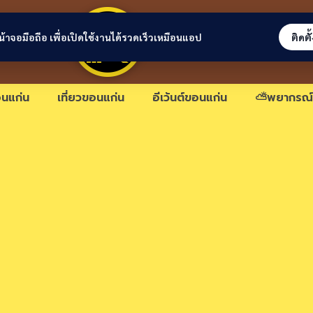
ขอนแก่นลิงก์
่หน้าจอมือถือ เพื่อเปิดใช้งานได้รวดเร็วเหมือนแอป
ติดตั
นแก่น
เที่ยวขอนแก่น
อีเว้นต์ขอนแก่น
⛅พยากรณ์