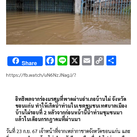
F
Li
X
E
C
S
Share
ac
n
m
o
h
https://fb.watch/uN6NzJNagJ/?
e
e
ai
py
ar
b
l
Li
e
o
n
อิทธิพลจากร่องมรสุมที่พาดผ่านอำเภอบ้านไผ่ จังหวัด
ขอนแก่น ทำให้เกิดน้ำท่วมในเขตชุมชนเทศบาลเมือง
o
k
บ้านไผ่รอบที่ 2 หลัวจากก่อนหน้านี้น้ำท่วมชุมชนมา
k
แล้วในเดือนกรกฎาคมที่ผ่านมา
วันที่ 23 ก.ย. 67 เจ้าหน้าที่จากเหล่ากาชาดจังหวัดขอนแก่น และ