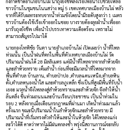
กิ่งกาดชาดอำเภอบ้านไผ่ นำถุงยังชีพลงเรือเพื่อนำไปช่วยเหลือ
ชาวบ้านในชุมชนโนนสว่าง หมู่ 5 เขตเทศบาลเมืองบ้านไผ่ หลัว
จากที่ได้รับผลกระทบจากน้ำท่วมขังโดยน้ำมีระดับสูงกว่า 1 เมตร
ชาวบ้านต้องใช้เรือเข้าออกในซอย บางรายต้องลุยฝ่าน้ำเพื่ออก
มารับถุงยังชีพ เพื่อนำไปบรรเทาความเดือดร้อน เพราะไม่
สามารถสัญจรไปมาได้
นายกองโทพิชัย วันตา นายอำเภอบ้านไผ่ เปิดเผยว่า น้ำที่ไหล
ท่วมนั้น เป็นน้ำฝนที่ตกในพื้นที่ตัวเทศบาลเมืองบ้านไผ่ วัด
ปริมาณน้ำฝนได้ 28 มิลลิเมตร แต่มีน้ำที่ไหลจากจากลำห้วยจิก
และลำห้วยทราย เต็มลำน้ำ ก่อนที่จะมีมวลน้ำที่ไหลมากจาก
พื้นที่ตำบล บ้านลาน, ตำบลป่าปอ ,ตำบลแคนเหนือ,ตำบลหิน
ตั้ง,ตำบลหนองน้ำใส และตำบลภูเหล็ก ซึ่งเป็นที่สูงมีพื้นที่รับน้ำ
เยอะ มวลน้ำจึงไหลลงสู่ลำห้วยทรายและลำห้วยจิก จึงทำให้น้ำ
ล้นตลิ่ง ขึ้นท่วมถนนและบ้านเรือนประชาชน เป็นน้ำท่วมใน
รอบ 2 หลังจากเมื่อเดือนกรกฎาคมที่ผ่านมา เกิดน้ำท่วมมาแล้ว
ครั้งแรก ขณะนี้ปริมาณน้ำในลำห้วยจิกและลำห้วยทราย มี
ปริมาณน้ำที่เริ่มทรงตัวทำให้และน้ำในห้วยจิก ได้ไหลลงแก่ง
ละว้าได้ดี คาดว่าหากไม่มีฝนตกลงซ้ำ พรุ่งนี้สถานการณ์จะกลับ