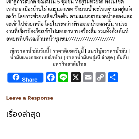
เข้าสู่ภาวะปกติ ขณะนี้ใน 5 ชุมชน ที่อยู่ริมห้วยจิก ทั้งในเขต
เทศบาลเมืองบ้านไผ่ และนอกเขต ซึ่งมวลน้ำจะไหลผ่านลงสู่แก่ง
ละว้า โดยการช่วยเหลือเบื้องต้น ตามแผนจะรอมวลน้ำลดลงและ
จะเข้าไปช่วยเหลือ โดยในระหว่างที่รอมวลน้ำลดลงนั้น หน่วย
งานที่เกี่ยวข้องก็จะเข้าไปมอบอาหารเครื่องดื่ม รวมทั้งตั้งเต้นท์
อพยพที่บริเวณด้านหน้าชุมขน//////////////////////
เช็กราคาน้ำมันวันนี้
|
ราคาดีเซลวันนี้
|
แนวโน้มราคาน้ำมัน
|
น้ำมันแพงกระทบอะไรบ้าง
|
ราคาน้ำมันพรุ่งนี้ ล่าสุด
|
อันดับ
มหาวิทยาลัยไทย
F
Li
X
E
C
S
Share
ac
n
m
o
h
e
e
ai
py
ar
Leave a Response
b
l
Li
e
เรื่องล่าสุด
o
n
o
k
k