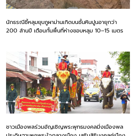
นักธรณีชี้หลุมยุบภูผาม่านเกิดบนชั้นหินปูนอายุกว่า
200 ล้านปี เตือนกั้นพื้นที่ห่างขอบหลุม 10–15 เมตร
ชาวเมืองพลร่วมอัญเชิญพระพุทธมงคลมิ่งเมืองพล
ประดิษฐานหอพระใจกลางเมือง เสริมสิริมงคลคู่เมือง