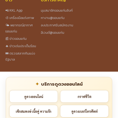
📲 KKL App
มุมสมาชิกขอนแก่นลิงก์
🎨 เครื่องมือแต่งภาพ
หางาน@ขอนแก่น
🌤️ พยากรณ์อากาศ
ลงประกาศรับสมัครงาน
ขอนแก่น
อีเวนต์@ขอนแก่น
📰 ข่าวขอนแก่น
🔥 ข่าวเด่นประเด็นร้อน
🎟️ ตรวจสลากกินแบ่ง
รัฐบาล
บริการดูดวงออนไลน์
ดูดวงออนไลน์
กราฟชีวิต
เช็กสมพงษ์ เนื้อคู่ ความรัก
ดูดวงเบอร์โทรศัพท์