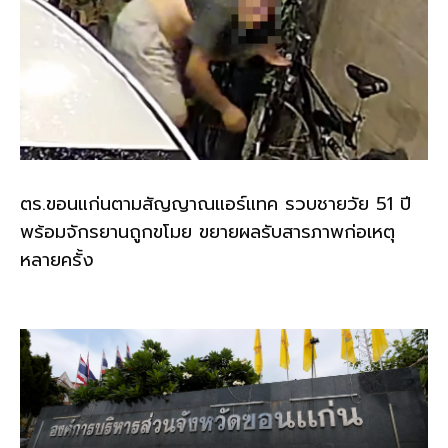
ตร.ขอนแก่นตามสัญญาณแอร์แทค รวบชายวัย 51 ปี
พร้อมจักรยานถูกขโมย ขยายผลรับสารภาพก่อเหตุ
หลายครั้ง