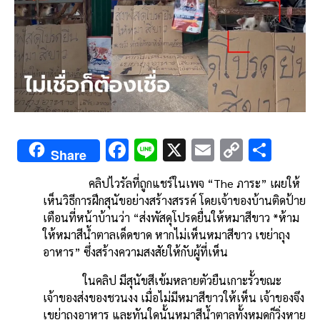
F
Li
X
E
C
S
Share
ac
n
m
o
h
คลิปไวรัลที่ถูกแชร์ในเพจ “The ภาระ” เผยให้
e
e
ai
py
ar
เห็นวิธีการฝึกสุนัขอย่างสร้างสรรค์ โดยเจ้าของบ้านติดป้าย
b
l
Li
e
เตือนที่หน้าบ้านว่า “ส่งพัสดุโปรดยื่นให้หมาสีขาว *ห้าม
o
n
ให้หมาสีน้ำตาลเด็ดขาด หากไม่เห็นหมาสีขาว เขย่าถุง
อาหาร” ซึ่งสร้างความสงสัยให้กับผู้ที่เห็น
o
k
k
ในคลิป มีสุนัขสีเข้มหลายตัวยืนเกาะรั้วขณะ
เจ้าของส่งของชวนงง เมื่อไม่มีหมาสีขาวให้เห็น เจ้าของจึง
เขย่าถุงอาหาร และทันใดนั้นหมาสีน้ำตาลทั้งหมดก็วิ่งหาย