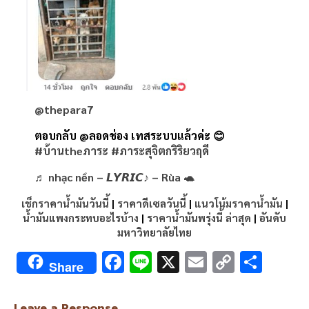
@thepara7
ตอบกลับ @ลอดช่อง เทสระบบแล้วค่ะ 😊
#บ้านtheภาระ
#ภาระสุจิตกริริยวฤดี
♬ nhạc nền – 𝙇𝙔𝙍𝙄𝘾♪ – Rùa 🐢
เช็กราคาน้ำมันวันนี้
|
ราคาดีเซลวันนี้
|
แนวโน้มราคาน้ำมัน
|
น้ำมันแพงกระทบอะไรบ้าง
|
ราคาน้ำมันพรุ่งนี้ ล่าสุด
|
อันดับ
มหาวิทยาลัยไทย
F
Li
X
E
C
S
Share
ac
n
m
o
h
e
e
ai
py
ar
Leave a Response