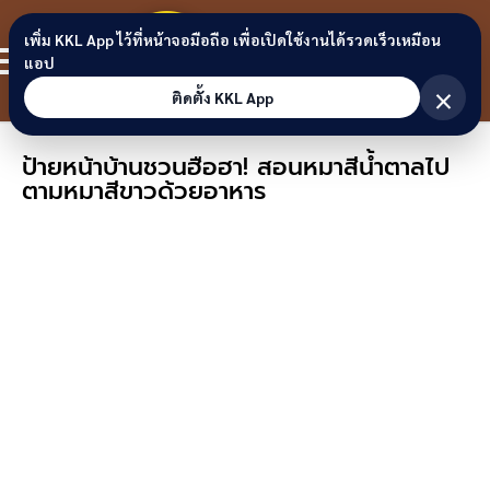
Skip to content
ขอนแก่น
เพิ่ม KKL App ไว้ที่หน้าจอมือถือ เพื่อเปิดใช้งานได้รวดเร็วเหมือน
สมาชิก
แอป
ลิงก์
×
ติดตั้ง KKL App
ป้ายหน้าบ้านชวนฮือฮา! สอนหมาสีน้ำตาลไป
ตามหมาสีขาวด้วยอาหาร