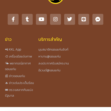
ข่าว
บริการสำคัญ
📲 KKL App
มุมสมาชิกขอนแก่นลิงก์
🎨 เครื่องมือแต่งภาพ
หางาน@ขอนแก่น
🌤️ พยากรณ์อากาศ
ลงประกาศรับสมัครงาน
ขอนแก่น
อีเวนต์@ขอนแก่น
📰 ข่าวขอนแก่น
🔥 ข่าวเด่นประเด็นร้อน
🎟️ ตรวจสลากกินแบ่ง
รัฐบาล