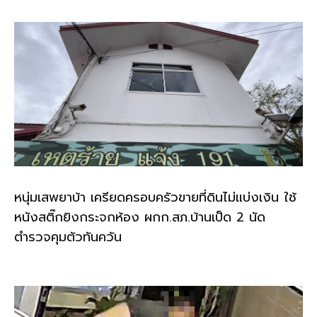
หนุ่มเสพยาบ้า เครียดครอบครัวขายที่ดินไม่แบ่งเงิน ใช้
หนังสติ๊กยิงกระจกห้อง ผกก.สภ.บ้านเป็ด 2 นัด
ตำรวจคุมตัวทันควัน