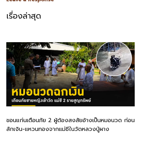
b
l
Li
e
เรื่องล่าสุด
o
n
o
k
k
ขอนแก่นเตือนภัย 2 ผู้ต้องสงสัยอ้างเป็นหมอนวด ก่อน
ลักเงิน-แหวนทองจากแม่ชีในวัดหลวงปู่ผาง