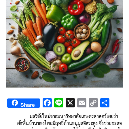
F
Li
X
E
C
S
Share
ac
n
m
o
h
ผลวิจัยใหม่จากมหาวิทยาลัยเกษตรศาสตร์เผยว่า
e
e
ai
py
ar
ผักพื้นบ้านของไทยมีฤทธิ์ต้านอนุมูลอิสระสูง ซึ่งช่วยชะลอ