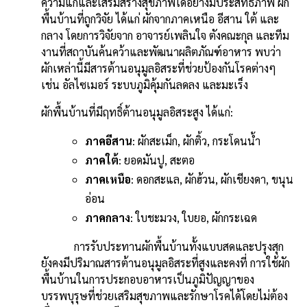
b
l
Li
e
ความแก่และเสริมสร้างสุขภาพได้อย่างมีประสิทธิภาพ ผัก
o
n
พื้นบ้านที่ถูกวิจัย ได้แก่ ผักจากภาคเหนือ อีสาน ใต้ และ
กลาง โดยการวิจัยจาก อาจารย์เพลินใจ ตังคณะกุล และทีม
o
k
งานที่สถาบันค้นคว้าและพัฒนาผลิตภัณฑ์อาหาร พบว่า
k
ผักเหล่านี้มีสารต้านอนุมูลอิสระที่ช่วยป้องกันโรคต่างๆ
เช่น อัลไซเมอร์ ระบบภูมิคุ้มกันลดลง และมะเร็ง
ผักพื้นบ้านที่มีฤทธิ์ต้านอนุมูลอิสระสูง ได้แก่:
ภาคอีสาน
: ผักสะเม็ก, ผักติ้ว, กระโดนน้ำ
ภาคใต้
: ยอดมันปู, สะตอ
ภาคเหนือ
: ดอกสะแล, ผักฮ้วน, ผักเชียงดา, ขนุน
อ่อน
ภาคกลาง
: ใบชะมวง, ใบยอ, ผักกระเฉด
การรับประทานผักพื้นบ้านทั้งแบบสดและปรุงสุก
ยังคงมีปริมาณสารต้านอนุมูลอิสระที่สูงและคงที่ การใช้ผัก
พื้นบ้านในการประกอบอาหารเป็นภูมิปัญญาของ
บรรพบุรุษที่ช่วยเสริมสุขภาพและรักษาโรคได้โดยไม่ต้อง