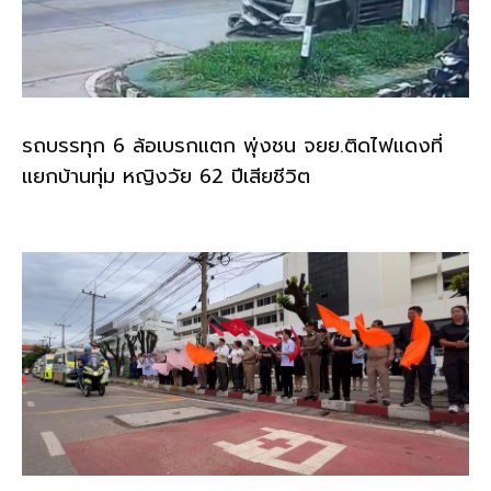
รถบรรทุก 6 ล้อเบรกแตก พุ่งชน จยย.ติดไฟแดงที่
แยกบ้านทุ่ม หญิงวัย 62 ปีเสียชีวิต