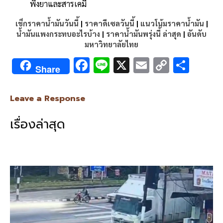
พึ่งยาและสารเคมี
เช็กราคาน้ำมันวันนี้
|
ราคาดีเซลวันนี้
|
แนวโน้มราคาน้ำมัน
|
น้ำมันแพงกระทบอะไรบ้าง
|
ราคาน้ำมันพรุ่งนี้ ล่าสุด
|
อันดับ
มหาวิทยาลัยไทย
F
Li
X
E
C
S
Share
ac
n
m
o
h
e
e
ai
py
ar
Leave a Response
b
l
Li
e
เรื่องล่าสุด
o
n
o
k
k