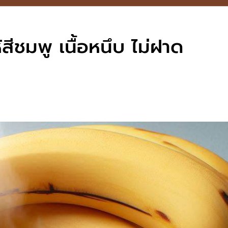
้สีชมพู เนื้อหนึบ ไม่ฝาด