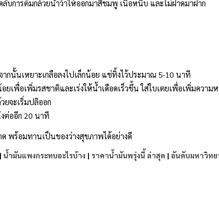
็ดลับการต้มกล้วยน้ำว้าให้ออกมาสีชมพู เนื้อหนึบ และไม่ฝาดมาฝาก
ากนั้นเหยาะเกลือลงไปเล็กน้อย แช่ทิ้งไว้ประมาณ 5-10 นาที
น้อยเพื่อเพิ่มรสชาติและเร่งให้น้ำเดือดเร็วขึ้น ใส่ใบเตยเพื่อเพิ่มควา
้วยจะเริ่มปลิออก
งต่ออีก 20 นาที
ม่ฝาด พร้อมทานเป็นของว่างสุขภาพได้อย่างดี
|
น้ำมันแพงกระทบอะไรบ้าง
|
ราคาน้ำมันพรุ่งนี้ ล่าสุด
|
อันดับมหาวิทย
e