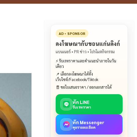
AD • SPONSOR
ลงโฆษณากับขอนแก่นลิงก์
แบนเนอร์ • PR ข่าว • โปรโมตกิจกรรม
⚡ รับเรทราคาและคำแนะนำภายในวัน
เดียว
📌 เลือกลงโฆษณาได้ทั้ง
เว็บไซต์/Facebook/Tiktok
🧾 ขอใบเสนอราคา / ออกเอกสารได้
ทัก LINE
รับเรทราคา
ทัก Messenger
คุยรายละเอียด