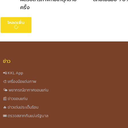
ครั้ง
โหลดเพิ่ม
ข่าว
📲 KKL App
🎨 เครื่องมือแต่งภาพ
🌤️ พยากรณ์อากาศขอนแก่น
📰 ข่าวขอนแก่น
🔥 ข่าวเด่นประเด็นร้อน
🎟️ ตรวจสลากกินแบ่งรัฐบาล