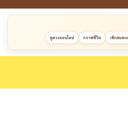
ดูดวงออนไลน์
กราฟชีวิต
เช็กสมพงษ์