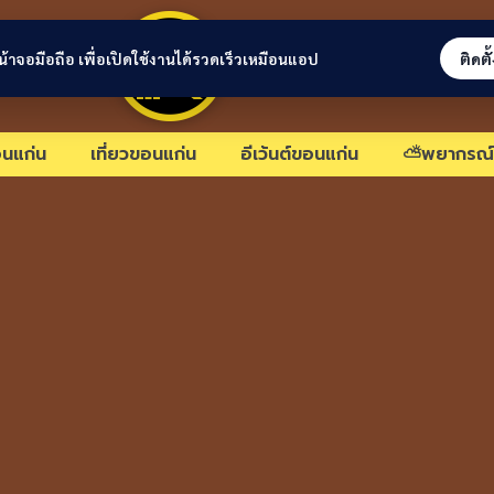
ขอนแก่นลิงก์
่หน้าจอมือถือ เพื่อเปิดใช้งานได้รวดเร็วเหมือนแอป
ติดตั
นแก่น
เที่ยวขอนแก่น
อีเว้นต์ขอนแก่น
⛅พยากรณ์