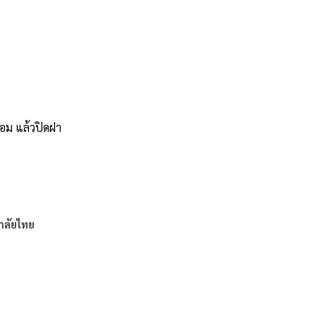
มหอม แล้วปิดฝา
าลัยไทย