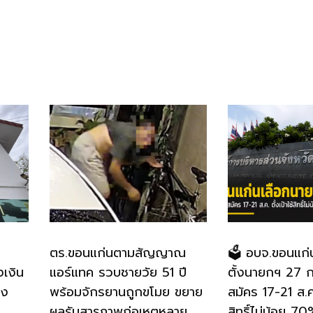
ตร.ขอนแก่นตามสัญญาณ
🗳️ อบจ.ขอนแก่
งเงิน
แอร์แทค รวบชายวัย 51 ปี
ตั้งนายกฯ 27 ก.
อง
พร้อมจักรยานถูกขโมย ขยาย
สมัคร 17-21 ส.ค.
ผลรับสารภาพก่อเหตุหลาย
สิทธิ์ไม่น้อย 7