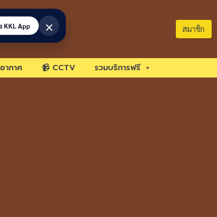
×
้ง KKL App
สมาชิก
อากาศ
📹 CCTV
รวมบริการฟรี