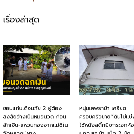
เรื่องล่าสุด
ขอนแก่นเตือนภัย 2 ผู้ต้อง
หนุ่มเสพยาบ้า เครียด
สงสัยอ้างเป็นหมอนวด ก่อน
ครอบครัวขายที่ดินไม่แบ่
ลักเงิน-แหวนทองจากแม่ชีใน
ใช้หนังสติ๊กยิงกระจกห้
วัดหลวงปู่ผาง
ผกก.สภ.บ้านเป็ด 2 นัด