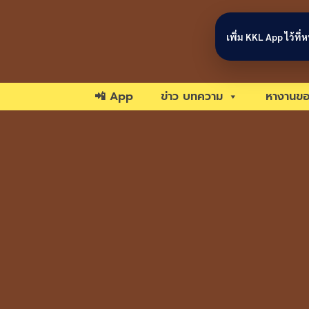
Skip to content
เพิ่ม KKL App ไว้ที
📲 App
ข่าว บทความ
หางานขอ