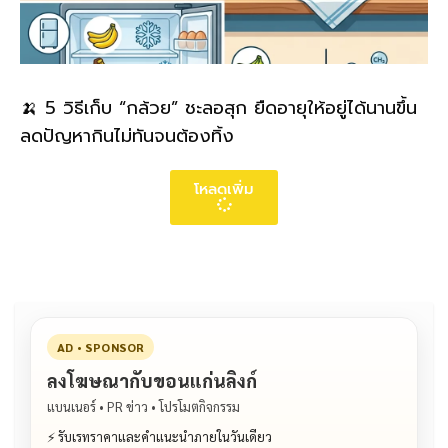
🍌 5 วิธีเก็บ “กล้วย” ชะลอสุก ยืดอายุให้อยู่ได้นานขึ้น
ลดปัญหากินไม่ทันจนต้องทิ้ง
โหลดเพิ่ม
AD • SPONSOR
ลงโฆษณากับขอนแก่นลิงก์
แบนเนอร์ • PR ข่าว • โปรโมตกิจกรรม
⚡ รับเรทราคาและคำแนะนำภายในวันเดียว