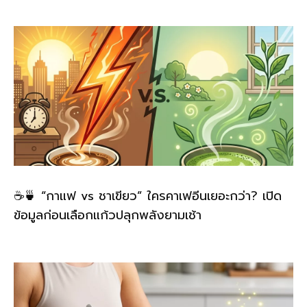
☕🍵 “กาแฟ vs ชาเขียว” ใครคาเฟอีนเยอะกว่า? เปิด
ข้อมูลก่อนเลือกแก้วปลุกพลังยามเช้า