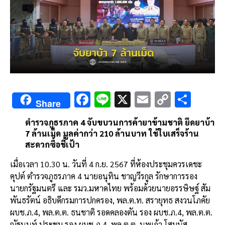
F
Li
X
E
C
S
Share
ac
n
m
o
h
ตำรวจภูธรภาค 4 จับขบวนการค้ายาข้ามชาติ ยึดยาบ้า
e
e
ai
py
ar
7 ล้านเม็ด มูลค่ากว่า 210 ล้านบาท ใช้ใบเสร็จร้าน
b
l
Li
e
สะดวกซื้อชี้เป้า
o
n
เมื่อเวลา 10.30 น. วันที่ 4 ก.ย. 2567 ที่ห้องประชุมควรเดชะ
o
k
คุปต์ ตำรวจภูธรภาค 4 นายอนุทิน ชาญวีรกูล รักษาการรอง
นายกรัฐมนตรี และ รมว.มหาดไทย พร้อมด้วยนายอรรษิษฐ์ สัม
k
พันธรัตน์ อธิบดีกรมการปกครอง, พล.ต.ท. สรายุทธ สงวนโภคัย
ผบช.ภ.4, พล.ต.ต. ธนชาติ รอดคลองตัน รอง ผบช.ภ.4, พล.ต.ต.
ณัฐนนท์ ประชุม รอง ผบช.ภ.4, พล.ต.ต. นพเก้า โสมนัส