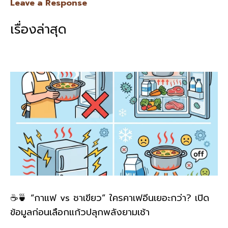
e
e
ai
py
ar
Leave a Response
b
l
Li
e
เรื่องล่าสุด
o
n
o
k
k
☕🍵 “กาแฟ vs ชาเขียว” ใครคาเฟอีนเยอะกว่า? เปิด
ข้อมูลก่อนเลือกแก้วปลุกพลังยามเช้า