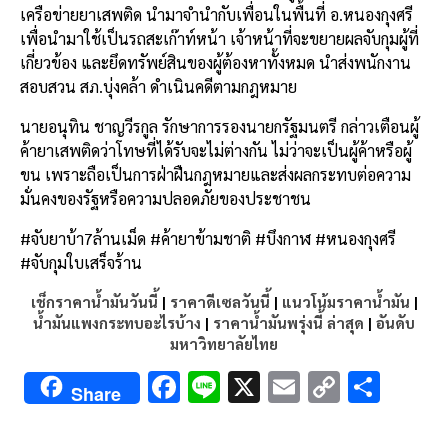
เครือข่ายยาเสพติด นำมาจำนำกับเพื่อนในพื้นที่ อ.หนองกุงศรี
เพื่อนำมาใช้เป็นรถสะเก๊าท์หน้า เจ้าหน้าที่จะขยายผลจับกุมผู้ที่
เกี่ยวข้อง และยึดทรัพย์สินของผู้ต้องหาทั้งหมด นำส่งพนักงาน
สอบสวน สภ.บุ่งคล้า ดำเนินคดีตามกฎหมาย
นายอนุทิน ชาญวีรกูล รักษาการรองนายกรัฐมนตรี กล่าวเตือนผู้
ค้ายาเสพติดว่าโทษที่ได้รับจะไม่ต่างกัน ไม่ว่าจะเป็นผู้ค้าหรือผู้
ขน เพราะถือเป็นการฝ่าฝืนกฎหมายและส่งผลกระทบต่อความ
มั่นคงของรัฐหรือความปลอดภัยของประชาชน
#จับยาบ้า7ล้านเม็ด #ค้ายาข้ามชาติ #บึงกาฬ #หนองกุงศรี
#จับกุมใบเสร็จร้าน
เช็กราคาน้ำมันวันนี้
|
ราคาดีเซลวันนี้
|
แนวโน้มราคาน้ำมัน
|
น้ำมันแพงกระทบอะไรบ้าง
|
ราคาน้ำมันพรุ่งนี้ ล่าสุด
|
อันดับ
มหาวิทยาลัยไทย
F
Li
X
E
C
S
Share
ac
n
m
o
h