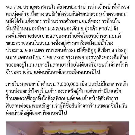
พล.ต.ท. สรายุทธ สงวนโภคัย ผบช.ภ.4 กล่าวว่า เจ้าหน้าที่ตำรวจ
สภ.บุ่งคล้า จ.บึงกาฬ สนธิกำลังร่วมกับฝ่ายปกครองเข้าตรวจสอบ
หลังได้รับแจ้งจากชาวบ้านว่ารถจักรยานยนต์ของชาวบ้านใน
พื้นที่บ้านหนองคังคา ม.4 ต.หนองเดิน อ.บุ่งคล้า หายไป จึง
ลงพื้นที่ตรวจสอบเบาะแสของคนร้ายที่ขโมยรถจักรยานยนต์
ขณะตรวจสอบในสวนยางซึ่งอยู่ห่างจากริมตลิ่งแม่น้ำโขง
ประมาณ 500 เมตร พบรถยนต์กระบะยี่ห้ออีซูซุ สีเขียว 4 ประตู
หมายเลขทะเบียน 1 ขฮ-7300 กรุงเทพฯ บรรทุกสิ่งของเต็มท้าย
รถจอดอยู่ในถนนภายในสวนยางโดยไม่ดับเครื่องยนต์ เจ้าหน้าที่
จึงขอตรวจค้น แต่คนขับอาศัยความมืดหลบหนีไป
ภายในรถพบยาบ้าจำนวน 7,000,000 เม็ด และไม่มีเอกสารหลัก
ฐานบ่งบอกว่าใครเป็นเจ้าของรถหรือผู้ขับ แต่พบว่ามีใบเสร็จ
ร้านสะดวกซื้อถูกทิ้งใกล้จุดที่รถยนต์จอด เจ้าหน้าที่จึงทำการ
สืบสวนต่อจนพบหลักฐานว่าผู้ที่ซื้อสินค้าจากร้านสะดวกซื้อในวัน
ดังกล่าวคือผู้ต้องหาที่หลบหนีไป