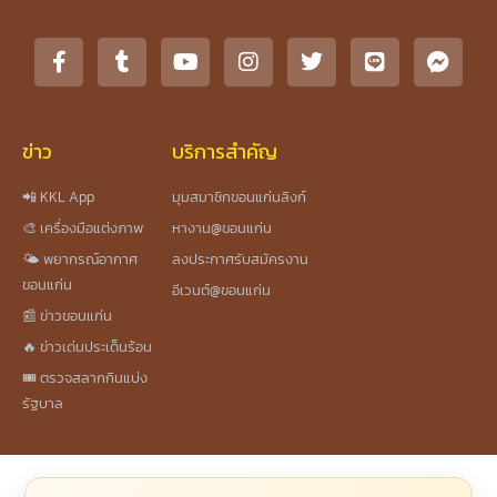
ข่าว
บริการสำคัญ
📲 KKL App
มุมสมาชิกขอนแก่นลิงก์
🎨 เครื่องมือแต่งภาพ
หางาน@ขอนแก่น
🌤️ พยากรณ์อากาศ
ลงประกาศรับสมัครงาน
ขอนแก่น
อีเวนต์@ขอนแก่น
📰 ข่าวขอนแก่น
🔥 ข่าวเด่นประเด็นร้อน
🎟️ ตรวจสลากกินแบ่ง
รัฐบาล