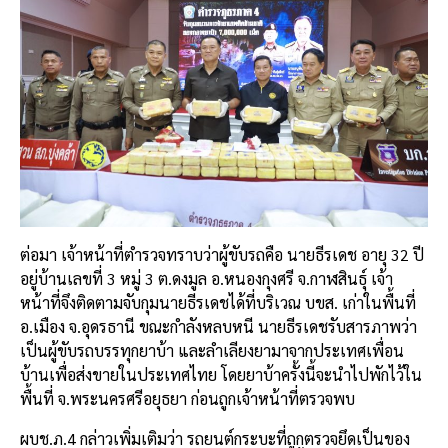
ต่อมา เจ้าหน้าที่ตำรวจทราบว่าผู้ขับรถคือ นายธีรเดช อายุ 32 ปี
อยู่บ้านเลขที่ 3 หมู่ 3 ต.ดงมูล อ.หนองกุงศรี จ.กาฬสินธุ์ เจ้า
หน้าที่จึงติดตามจับกุมนายธีรเดชได้ที่บริเวณ บขส. เก่าในพื้นที่
อ.เมือง จ.อุดรธานี ขณะกำลังหลบหนี นายธีรเดชรับสารภาพว่า
เป็นผู้ขับรถบรรทุกยาบ้า และลำเลียงยามาจากประเทศเพื่อน
บ้านเพื่อส่งขายในประเทศไทย โดยยาบ้าครั้งนี้จะนำไปพักไว้ใน
พื้นที่ จ.พระนครศรีอยุธยา ก่อนถูกเจ้าหน้าที่ตรวจพบ
ผบช.ภ.4 กล่าวเพิ่มเติมว่า รถยนต์กระบะที่ถูกตรวจยึดเป็นของ