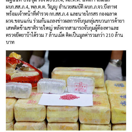
ผบก.สส.ภ.4, พล.ต.ต. วิญญู อำนวยสมบัติ ผบก.ภ.จว.บึงกาฬ
พร้อมเจ้าหน้าที่ตำรวจ กก.สส.ภ.4 และนายไกรสร กองฉลาด
ผวจ.ขอนแก่น ร่วมกันแถลงข่าวผลการจับกุมกลุ่มขบวนการค้ายา
เสพติดข้ามชาติรายใหญ่ หลังจากสามารถจับกุมผู้ต้องหาและ
ตรวจยึดยาบ้าได้รวม 7 ล้านเม็ด คิดเป็นมูลค่ารวมกว่า 210 ล้าน
บาท