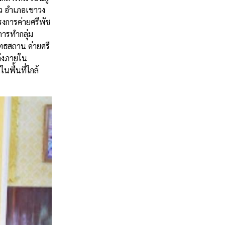
าว อำเภอเขาวง
รงการค่ายศรีพัช
การทำกลุ่ม
ทธสถาน ค่ายศรี
ต่งภายใน
พื้นที่ใกล้