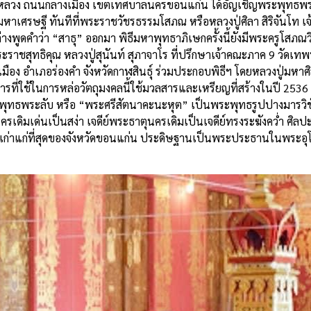
อารามหลวง ถนนกลางเมือง เขตเทศบาลนครขอนแก่น ได้อัญเชิญพระพุทธพร
เศรษฐี ทันทีที่พระราชวัชรธรรมโสภณ หรือหลวงปู่ศิลา สิริจันโท เ
างพูดคำว่า “สาธุ” ออกมา พิธีมหาพุทธาภิเษกครั้งนี้ยังมีพระครูโสภณว
พระราชสุทธิคุณ หลวงปู่สุนันท์ สุภาจาโร ที่ปรึกษาเจ้าคณะภาค 9 วัดเ
ือง อำเภอร่องคำ จังหวัดกาฬสินธุ์ ร่วมประกอบพิธีฯ โดยหลวงปู่มหาศิลา
สารที่ใช้ในการหล่อวัตถุมงคลนี้ใช้มวลสารและเหรียญที่สร้างในปี 253
ะพุทธพระลับ หรือ “พระศรีสัตนาคะนะหุต” เป็นพระพุทธรูปปางมารวิชั
ครเดิมเด่นเป็นสง่า เจดีย์พระธาตุนครเดิมเป็นเจดีย์ทรงระฆังคว่ำ ศิลป
ที่เก่าแก่ที่สุดของจังหวัดขอนแก่น ประดิษฐานเป็นพระประธานในพระอุ