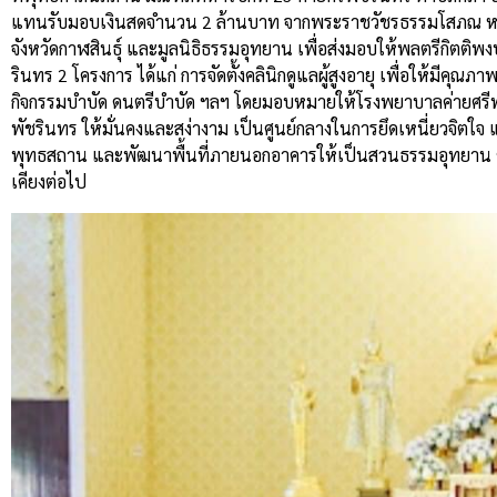
แทนรับมอบเงินสดจำนวน 2 ล้านบาท จากพระราชวัชรธรรมโสภณ หรือหล
จังหวัดกาฬสินธุ์ และมูลนิธิธรรมอุทยาน เพื่อส่งมอบให้พลตรีกิตติพ
รินทร 2 โครงการ ได้แก่ การจัดตั้งคลินิกดูแลผู้สูงอายุ เพื่อให้มีคุ
กิจกรรมบำบัด ดนตรีบำบัด ฯลฯ โดยมอบหมายให้โรงพยาบาลค่ายศรีพั
พัชรินทร ให้มั่นคงและสง่างาม เป็นศูนย์กลางในการยึดเหนี่ยวจิต
พุทธสถาน และพัฒนาพื้นที่ภายนอกอาคารให้เป็นสวนธรรมอุทยาน ซึ่
เคียงต่อไป