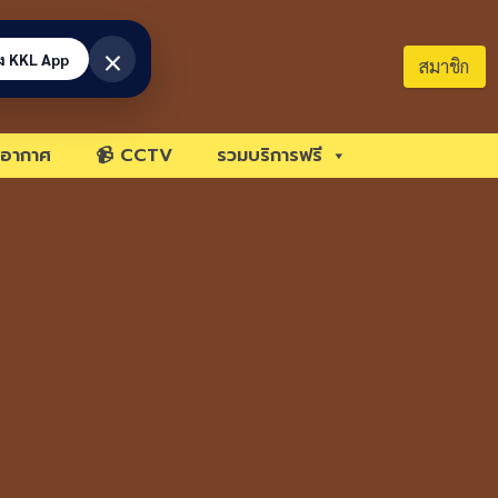
×
้ง KKL App
สมาชิก
อากาศ
📹 CCTV
รวมบริการฟรี