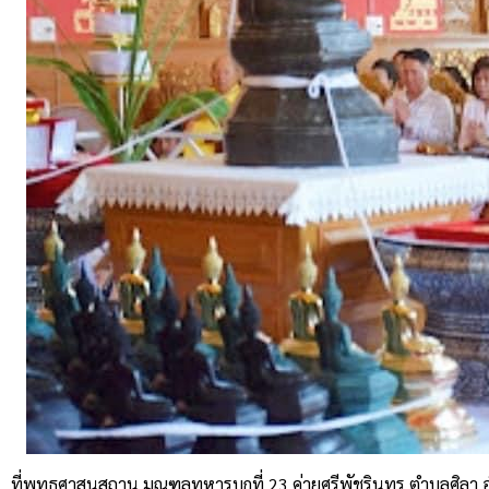
ที่พุทธศาสนสถาน มณฑลทหารบกที่ 23 ค่ายศรีพัชรินทร ตำบลศิลา อำ