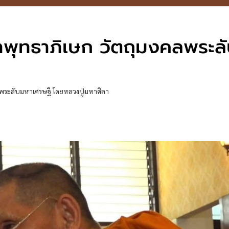
หาพุทธาภิเษก วัตถุมงคลพระล
ลพระลับมหาเศรษฐี โดยหลวงปู่มหาศิลา