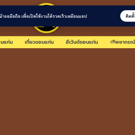
ขอนแก่นลิงก์
่หน้าจอมือถือ เพื่อเปิดใช้งานได้รวดเร็วเหมือนแอป
ติดตั
นแก่น
เที่ยวขอนแก่น
อีเว้นต์ขอนแก่น
⛅พยากรณ์