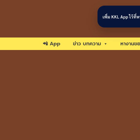
Skip to content
เพิ่ม KKL App ไว้ที
📲 App
ข่าว บทความ
หางานขอ