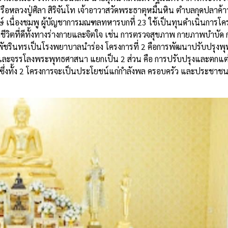
วงปู่ศิลา สิริจันโท เจ้าอาวาสวัดพระธาตุหมื่นหิน ตำบลกุดปลาค้
งษ์ เนื่องชมพู ผู้บัญชาการมณฑลทหารบกที่ 23 ใช้เป็นทุนดำเนินการโค
ณภาพชีวิตที่ดีทั้งทางร่างกายและจิตใจ เช่น การตรวจสุขภาพ กายภาพบำบัด 
ชรินทรเป็นโรงพยาบาลนำร่อง โครงการที่ 2 คือการพัฒนาปรับปรุงพุ
ใจ และจรรโลงพระพุทธศาสนา แยกเป็น 2 ส่วน คือ การปรับปรุงและตกแ
งทั้ง 2 โครงการจะเป็นประโยชน์แก่กำลังพล ครอบครัว และประชาชนใน