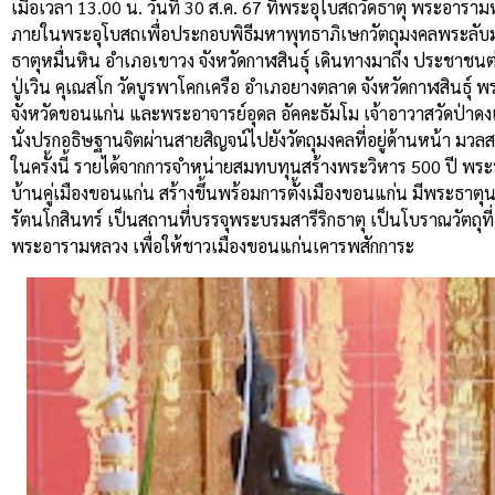
เมื่อเวลา 13.00 น. วันที่ 30 ส.ค. 67 ที่พระอุโบสถวัดธาตุ พระ
ภายในพระอุโบสถเพื่อประกอบพิธีมหาพุทธาภิเษกวัตถุมงคลพระลับมหา
ธาตุหมื่นหิน อำเภอเขาวง จังหวัดกาฬสินธุ์ เดินทางมาถึง ประชาชนต่
ปู่เวิน คุเณสโก วัดบูรพาโคกเครือ อำเภอยางตลาด จังหวัดกาฬสินธุ์ 
จังหวัดขอนแก่น และพระอาจารย์อุดล อัคคะธัมโม เจ้าอาวาสวัดป่าดงเม
นั่งปรกอธิษฐานจิตผ่านสายสิญจน์ไปยังวัตถุมงคลที่อยู่ด้านหน้า มวล
ในครั้งนี้ รายได้จากการจำหน่ายสมทบทุนสร้างพระวิหาร 500 ปี พร
บ้านคู่เมืองขอนแก่น สร้างขึ้นพร้อมการตั้งเมืองขอนแก่น มีพระธาตุน
รัตนโกสินทร์ เป็นสถานที่บรรจุพระบรมสารีริกธาตุ เป็นโบราณวัตถุ
พระอารามหลวง เพื่อให้ชาวเมืองขอนแก่นเคารพสักการะ