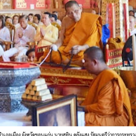
เภอเมือง จังหวัดขอนแก่น นายสุทิน คลังแสง รัฐมนตรีว่าการกระทรวง