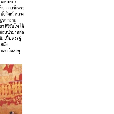
ะลับมายัง
จ้าอาวาสวัดพระ
ินัยวัฒน์ หลวง
ทพปูรณาราม
 สิริจันโท ได้
6 ก่อนนำมาหล่อ
ย เป็นพระคู่
ะสมัย
โบสถ วัดธาตุ