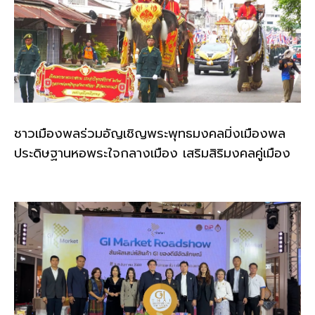
ชาวเมืองพลร่วมอัญเชิญพระพุทธมงคลมิ่งเมืองพล
ประดิษฐานหอพระใจกลางเมือง เสริมสิริมงคลคู่เมือง