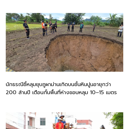
o
k
k
นักธรณีชี้หลุมยุบภูผาม่านเกิดบนชั้นหินปูนอายุกว่า
200 ล้านปี เตือนกั้นพื้นที่ห่างขอบหลุม 10–15 เมตร