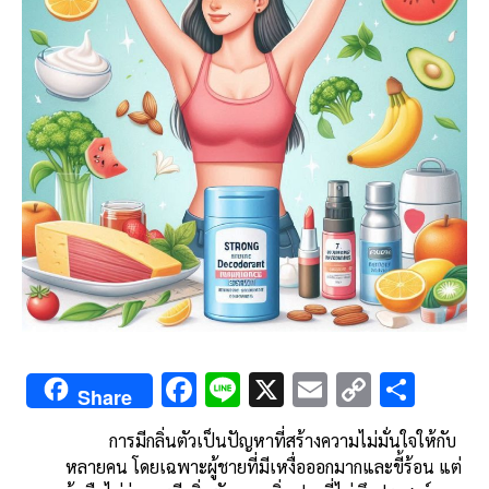
F
Li
X
E
C
S
Share
ac
n
m
o
h
การมีกลิ่นตัวเป็นปัญหาที่สร้างความไม่มั่นใจให้กับ
e
e
ai
py
ar
หลายคน โดยเฉพาะผู้ชายที่มีเหงื่อออกมากและขี้ร้อน แต่