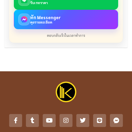
รับเรทราคา
ทัก Messenger
คุยรายละเอียด
ตอบกลับเร็วในเวลาทำการ