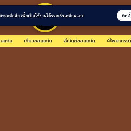
ขอนแก่นลิงก์
่หน้าจอมือถือ เพื่อเปิดใช้งานได้รวดเร็วเหมือนแอป
ติดตั
นแก่น
เที่ยวขอนแก่น
อีเว้นต์ขอนแก่น
⛅พยากรณ์