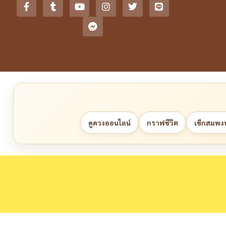
ดูดวงออนไลน์
กราฟชีวิต
เช็กสมพงษ์