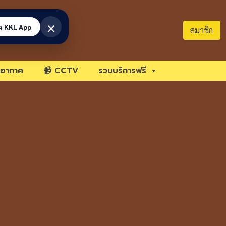
×
้ง KKL App
สมาชิก
อากาศ
📹 CCTV
รวมบริการฟรี