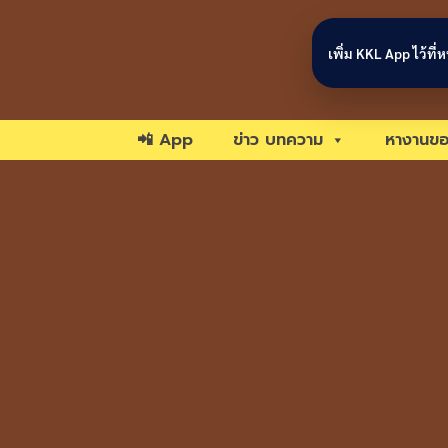
Skip to content
เพิ่ม KKL App ไว้ที
📲 App
ข่าว บทความ
หางานขอ