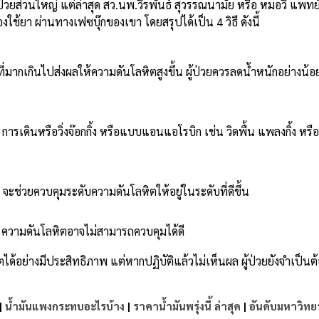
้ป่วยส่วนใหญ่ แต่ล่าสุด สว.นพ.วีรพันธ์ สุวรรณนามัย หรือ หมอวี แพทย์
ยา ผ่านทางเฟซบุ๊กของเขา โดยสรุปได้เป็น 4 วิธี ดังนี้
ี่มากเกินไปส่งผลให้ความดันโลหิตสูงขึ้น ผู้ป่วยควรลดน้ำหนักอย่างน้
รเดินหรือวิ่งจ๊อกกิ้ง หรือแบบแอนแอโรบิก เช่น วิดพื้น แพลงกิ้ง หรือ
ช่วยควบคุมระดับความดันโลหิตให้อยู่ในระดับที่ดีขึ้น
 ความดันโลหิตอาจไม่สามารถควบคุมได้ดี
ด้อย่างมีประสิทธิภาพ แต่หากปฏิบัติแล้วไม่เห็นผล ผู้ป่วยยังจำเป็น
|
น้ำมันแพงกระทบอะไรบ้าง
|
ราคาน้ำมันพรุ่งนี้ ล่าสุด
|
อันดับมหาวิทย