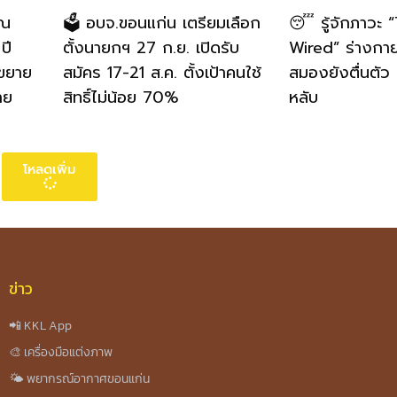
าณ
🗳️ อบจ.ขอนแก่น เตรียมเลือก
😴 รู้จักภาวะ 
ปี
ตั้งนายกฯ 27 ก.ย. เปิดรับ
Wired” ร่างกายเ
ขยาย
สมัคร 17-21 ส.ค. ตั้งเป้าคนใช้
สมองยังตื่นตัว
าย
สิทธิ์ไม่น้อย 70%
หลับ
โหลดเพิ่ม
ข่าว
📲 KKL App
🎨 เครื่องมือแต่งภาพ
🌤️ พยากรณ์อากาศขอนแก่น