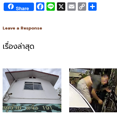
Facebook
Line
X
Email
Copy
Shar
Share
Link
Leave a Response
เรื่องล่าสุด