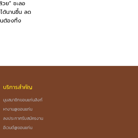
กล้วย” ชะลอ
ู่ได้นานขึ้น ลด
นต้องทิ้ง
บริการสำคัญ
มุมสมาชิกขอนแก่นลิงก์
หางาน@ขอนแก่น
ลงประกาศรับสมัครงาน
อีเวนต์@ขอนแก่น