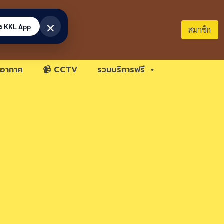
×
้ง KKL App
สมาชิก
อากาศ
📹 CCTV
รวมบริการฟรี