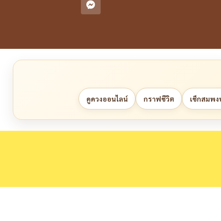
ดูดวงออนไลน์
กราฟชีวิต
เช็กสมพงษ์