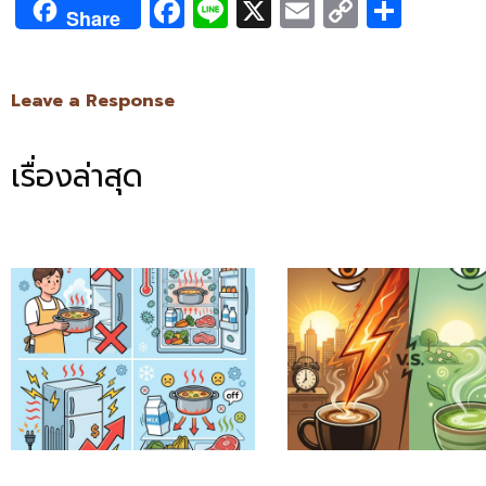
Facebook
Line
X
Email
Copy
Shar
Share
Link
Leave a Response
เรื่องล่าสุด