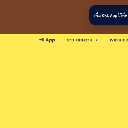
Skip to content
เพิ่ม KKL App ไว้ที
📲 App
ข่าว บทความ
หางานขอ