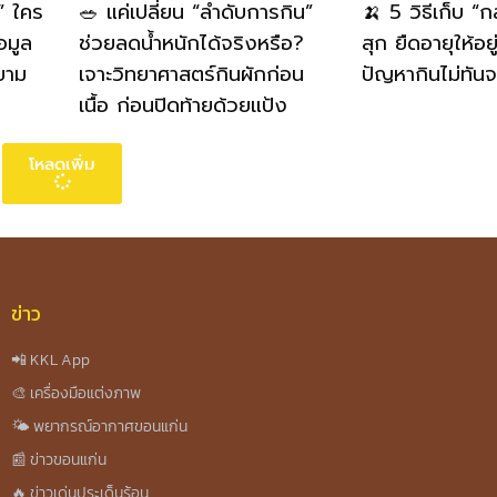
” ใคร
🥗 แค่เปลี่ยน “ลำดับการกิน”
🍌 5 วิธีเก็บ “
อมูล
ช่วยลดน้ำหนักได้จริงหรือ?
สุก ยืดอายุให้อย
ยาม
เจาะวิทยาศาสตร์กินผักก่อน
ปัญหากินไม่ทันจ
เนื้อ ก่อนปิดท้ายด้วยแป้ง
โหลดเพิ่ม
ข่าว
📲 KKL App
🎨 เครื่องมือแต่งภาพ
🌤️ พยากรณ์อากาศขอนแก่น
📰 ข่าวขอนแก่น
🔥 ข่าวเด่นประเด็นร้อน