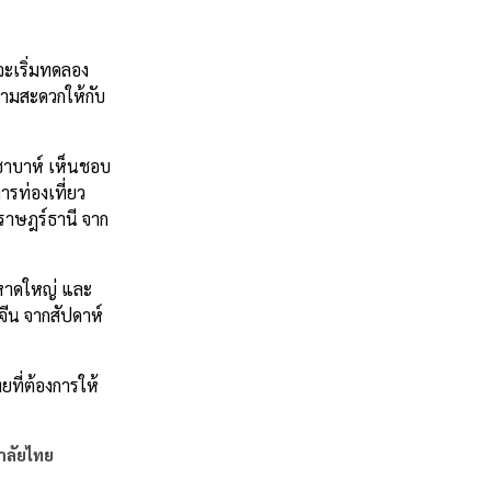
ะเริ่มทดลอง
วามสะดวกให้กับ
ซาบาห์ เห็นชอบ
ารท่องเที่ยว
ราษฎร์ธานี จาก
งหาดใหญ่ และ
จีน จากสัปดาห์
ี่ต้องการให้
าลัยไทย