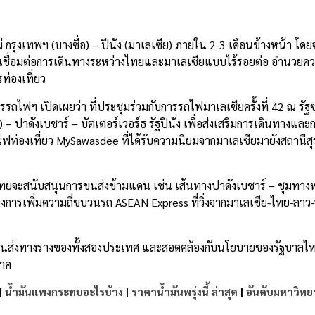
e
พฯ (บางซื่อ) – ปีนัง (มาเลเซีย) ภายใน 2-3 เดือนข้างหน้า โดยจ
การเชื่อมต่อการเดินทางระหว่างไทยและมาเลเซียแบบไร้รอยต่อ อำนวยค
ท่องเที่ยว
ฟฯ เปิดเผยว่า ที่ประชุมร่วมกับการรถไฟมาเลเซียครั้งที่ 42 ณ รัฐ
 ปาดังเบซาร์ – บัตเตอร์เวอร์ธ รัฐปีนัง เพื่อส่งเสริมการเดินทางและก
ท่องเที่ยว MySawasdee ที่ได้รับความนิยมจากมาเลเซียมายังสถานีสุ
ทยจะสนับสนุนการขนส่งข้ามแดน เช่น เส้นทางปาดังเบซาร์ – ชุมทา
องการเพิ่มความถี่ขบวนรถ ASEAN Express ที่วิ่งจากมาเลเซีย-ไทย-ลาว-
ส่งทางรางของทั้งสองประเทศ และสอดคล้องกับนโยบายของรัฐบาลไทยท
ภาค
|
น้ำมันแพงกระทบอะไรบ้าง
|
ราคาน้ำมันพรุ่งนี้ ล่าสุด
|
อันดับมหาวิทย