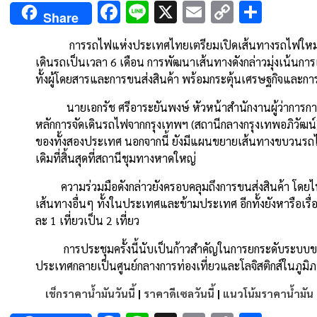
Facebook
Line
X
Email
Copy
Shar
Share
Link
การรถไฟแห่งประเทศไทยเตรียมเปิดเส้นทางรถไฟใหม่ กรุงเท
เดินรถเป็นเวลา 6 เดือน การพัฒนาเส้นทางดังกล่าวมุ่งเน้น
ทั้งผู้โดยสารและการขนส่งสินค้า พร้อมกระตุ้นเศรษฐกิจและการ
นายเอกรัช ศรีอาระยันพงษ์ หัวหน้าสำนักงานผู้ว่าการการรถไ
หลักการจัดเดินรถไฟจากกรุงเทพฯ (สถานีกลางกรุงเทพอภิวัฒน์) –
ของทั้งสองประเทศ นอกจากนี้ ยังมีแผนขยายเส้นทางขบวนรถไฟ
เดิมที่สิ้นสุดที่สถานีชุมทางหาดใหญ่
ความร่วมมือดังกล่าวยังครอบคลุมถึงการขนส่งสินค้า โดยไ
เส้นทางอื่นๆ ทั้งในประเทศและข้ามประเทศ อีกทั้งยังหารือเรื่
ละ 1 เที่ยวเป็น 2 เที่ยว
การประชุมครั้งนี้นับเป็นก้าวสำคัญในการยกระดับระบบขน
ประเทศกลายเป็นศูนย์กลางการท่องเที่ยวและโลจิสติกส์ในภูมิ
เช็กราคาน้ำมันวันนี้
|
ราคาดีเซลวันนี้
|
แนวโน้มราคาน้ำมัน