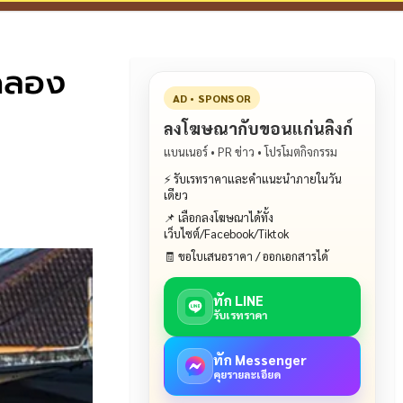
ทดลอง
AD • SPONSOR
ลงโฆษณากับขอนแก่นลิงก์
แบนเนอร์ • PR ข่าว • โปรโมตกิจกรรม
⚡ รับเรทราคาและคำแนะนำภายในวัน
เดียว
📌 เลือกลงโฆษณาได้ทั้ง
เว็บไซต์/Facebook/Tiktok
🧾 ขอใบเสนอราคา / ออกเอกสารได้
ทัก LINE
รับเรทราคา
ทัก Messenger
คุยรายละเอียด