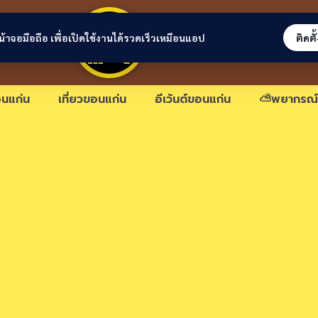
ขอนแก่นลิงก์
่หน้าจอมือถือ เพื่อเปิดใช้งานได้รวดเร็วเหมือนแอป
ติดตั
นแก่น
เที่ยวขอนแก่น
อีเว้นต์ขอนแก่น
⛅พยากรณ์