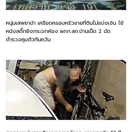
หนุ่มเสพยาบ้า เครียดครอบครัวขายที่ดินไม่แบ่งเงิน ใช้
หนังสติ๊กยิงกระจกห้อง ผกก.สภ.บ้านเป็ด 2 นัด
ตำรวจคุมตัวทันควัน