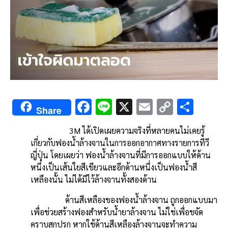
F
Li
X
E
C
S
Share
ac
n
m
o
h
3M ได้เปิดเผยความจริงที่หลายคนไม่เคยรู้
e
e
ai
py
ar
เกี่ยวกับฟองน้ำล้างจานในการออกอากาศทางรายการทีวี
b
l
Li
e
ญี่ปุ่น โดยเผยว่า ฟองน้ำล้างจานที่มีการออกแบบให้ด้าน
o
n
หนึ่งเป็นเส้นใยสีเขียวและอีกด้านหนึ่งเป็นฟองน้ำสี
เหลืองนั้น ไม่ได้มีไว้ล้างจานทั้งสองด้าน
o
k
k
ด้านสีเหลืองของฟองน้ำล้างจาน ถูกออกแบบมา
เพื่อช่วยสร้างฟองสำหรับน้ำยาล้างจาน ไม่ใช่เพื่อขจัด
คราบสกปรก หากใช้ด้านสีเหลืองล้างจานจะทำความ