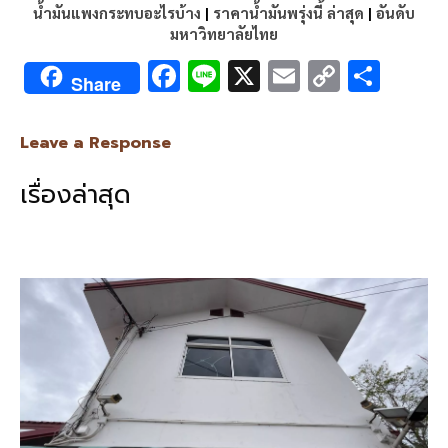
น้ำมันแพงกระทบอะไรบ้าง
|
ราคาน้ำมันพรุ่งนี้ ล่าสุด
|
อันดับ
มหาวิทยาลัยไทย
F
Li
X
E
C
S
Share
ac
n
m
o
h
e
e
ai
py
ar
Leave a Response
b
l
Li
e
เรื่องล่าสุด
o
n
o
k
k