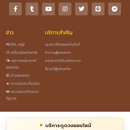
ข่าว
บริการสำคัญ
📲 KKL App
มุมสมาชิกขอนแก่นลิงก์
🎨 เครื่องมือแต่งภาพ
หางาน@ขอนแก่น
🌤️ พยากรณ์อากาศ
ลงประกาศรับสมัครงาน
ขอนแก่น
อีเวนต์@ขอนแก่น
📰 ข่าวขอนแก่น
🔥 ข่าวเด่นประเด็นร้อน
🎟️ ตรวจสลากกินแบ่ง
รัฐบาล
บริการดูดวงออนไลน์