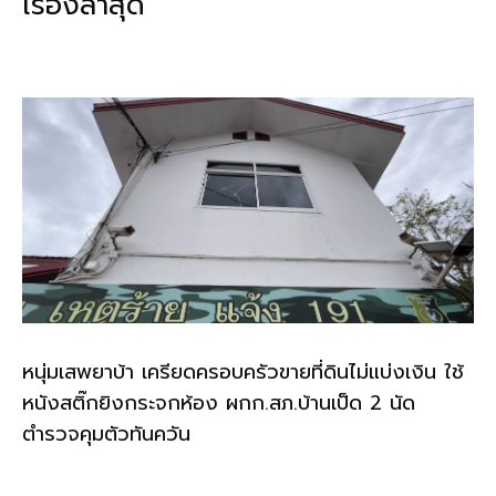
เรื่องล่าสุด
o
n
o
k
k
หนุ่มเสพยาบ้า เครียดครอบครัวขายที่ดินไม่แบ่งเงิน ใช้
หนังสติ๊กยิงกระจกห้อง ผกก.สภ.บ้านเป็ด 2 นัด
ตำรวจคุมตัวทันควัน