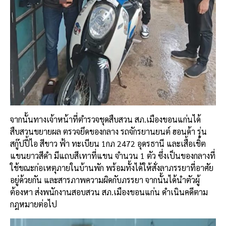
จากนั้นทางเจ้าหน้าที่ตำรวจชุดสืบสวน สภ.เมืองขอนแก่นได้
สืบสวนขยายผล ตรวจยึดของกลาง รถจักรยานยนต์ ฮอนด้า รุ่น
สกู๊ปปี้ไอ สีขาว ฟ้า ทะเบียน 1กภ 2472 อุดรธานี และเสื้อเชิ้ต
แขนยาวสีดำ มีแถบสีเทาที่แขน จำนวน 1 ตัว ซึ่งเป็นของกลางที่
ใช้ขณะก่อเหตุภายในบ้านพัก พร้อมทั้งได้ให้สั่งลาภรรยาที่อาศัย
อยู่ด้วยกัน และสารภาพความผิดกับภรรยา จากนั้นได้นำตัวผู้
ต้องหา ส่งพนักงานสอบสวน สภ.เมืองขอนแก่น ดำเนินคดีตาม
กฎหมายต่อไป