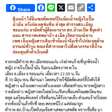
F
Li
X
E
C
S
Share
ac
n
m
o
h
คืบหน้า ไอ้หื่นพกคัตเตอร์ปีนห้องน้ำหญิงในปั๊ม
e
e
ai
py
ar
น้ำมัน หวังก่อเหตุข่มขืน ล่าสุด ตำรวจสภ.เมือง
b
l
Li
e
ขอนแก่น อายัดตัวผู้ต้องหาจาก สภ.บ้านเป็ด ชี้จุดทำ
แผน สารภาพเสพยาบ้า 4 เม็ด เกิดอารมณ์ทาง
o
n
เพศ เห็นหญิงสาวเดินเข้าห้องน้ำจึงเข้าไปก่อเหตุด้วย
o
k
อารมณ์ชั่ววูบ ขณะที่ตำรวจพาไปสั่งลาภรรยาที่บ้าน
ก่อนคุมตัวดำเนินคดี
k
จากกรณีตำรวจ สภ.เมืองขอนแก่น เร่งล่าคนร้ายที่บุกห้องน้ำ
หญิง ภายในปั้มน้ำมัน ริมถนนมิตรภาพ ต.ใน
เมือง อ.เมือง จ.ขอนแก่น เมื่อเวลา 22.00 น.วัน
ที่ 30 มิถุนายน ที่ผ่านมา โดยคนร้ายใช้มีดคัตเตอร์จี้บังคับให้
หญิงสาว แล้วถอดกางเกงตัวเองออก เพื่อจะทำอนาจารหญิงสาว
รายดังกล่าว หญิงสาวตกใจตะโกนเรียกเพื่อนพร้อมสะบัดแขน
หลุด แต่โดนคัตเตอร์ กรีดที่แขนได้รับบาดเจ็บ ส่วนคนร้ายวิ่งออก
จากห้องน้ำแล้วขับขี่ จยย.หลบหนีไป แต่ต่อมาถูก
ตำรวจ สภ.บ้านเป็ดจับกุมข้อหาเสพยาเสพติด ทราบชื่อคือ นา