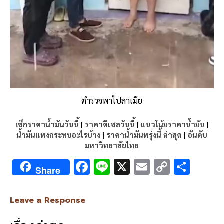
ตำรวจพาไปลาเมีย
เช็กราคาน้ำมันวันนี้
|
ราคาดีเซลวันนี้
|
แนวโน้มราคาน้ำมัน
|
น้ำมันแพงกระทบอะไรบ้าง
|
ราคาน้ำมันพรุ่งนี้ ล่าสุด
|
อันดับ
มหาวิทยาลัยไทย
F
Li
X
E
C
S
Share
ac
n
m
o
h
e
e
ai
py
ar
Leave a Response
b
l
Li
e