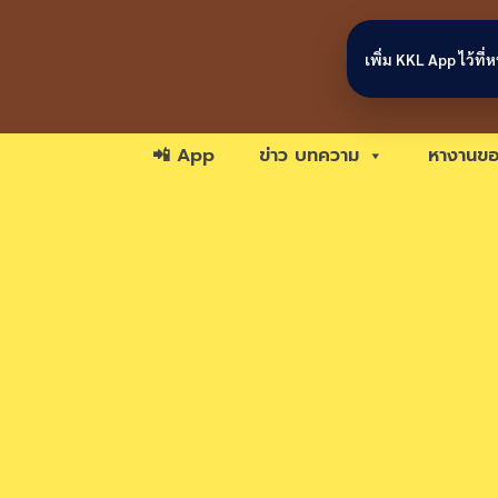
Skip to content
เพิ่ม KKL App ไว้ที
📲 App
ข่าว บทความ
หางานขอ