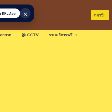
×
้ง KKL App
สมาชิก
อากาศ
📹 CCTV
รวมบริการฟรี