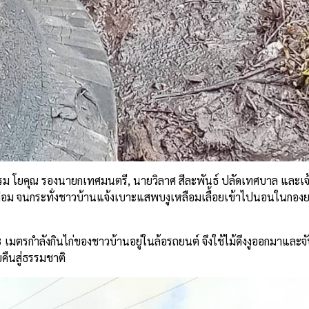
 โยคุณ รองนายกเทศมนตรี, นายวิลาศ สีละพันธ์ ปลัดเทศบาล และเจ้า
ือม จนกระทั่งชาวบ้านแจ้งเบาะแสพบงูเหลือมเลื้อยเข้าไปนอนในกองย
3 เมตรกำลังกินไก่ของชาวบ้านอยู่ในล้อรถยนต์ จึงใช้ไม้ดึงงูออกมาและจั
ยคืนสู่ธรรมชาติ