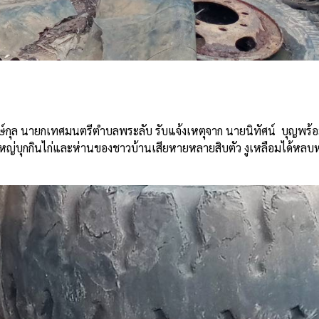
e
ักษ์กุล นายกเทศมนตรีตำบลพระลับ รับแจ้งเหตุจาก
นายนิทัศน์
บุญพร้
ใหญ่บุกกินไก่และห่านของชาวบ้านเสียหายหลายสิบตัว งูเหลือมได้หลบ