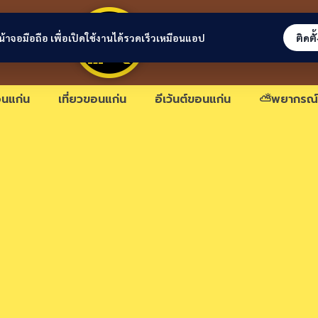
ขอนแก่นลิงก์
่หน้าจอมือถือ เพื่อเปิดใช้งานได้รวดเร็วเหมือนแอป
ติดตั
นแก่น
เที่ยวขอนแก่น
อีเว้นต์ขอนแก่น
⛅พยากรณ์