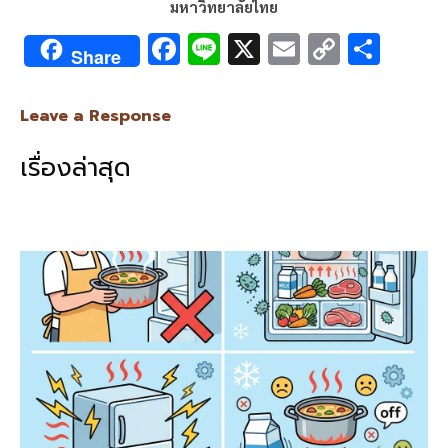
มหาวิทยาลัยไทย
F
Li
X
E
C
S
Share
ac
n
m
o
h
e
e
ai
py
ar
Leave a Response
b
l
Li
e
เรื่องล่าสุด
o
n
o
k
k