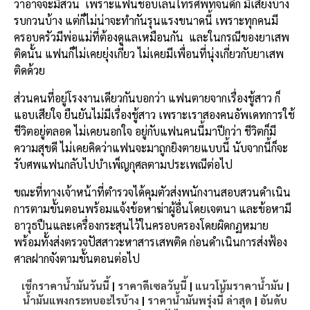
ว่าอาจจะมีส่วน เพราะแฟนชอบเล่นโทรศัพท์จนดึก มีเสียงบ้าง
รบกวนบ้าง แต่ก็ไม่น่าจะทำกันรุนแรงขนาดนี้ เพราะทุกคนมี
ครอบครัวมีพ่อแม่ที่ต้องดูแลเหมือนกัน และในกรณีของยาเสพ
ติดนั้น แฟนก็ไม่เคยยุ่งเกี่ยว ไม่เคยมีเพื่อนที่นุ่งเกี่ยวกับยาเสพ
ติดด้วย
ส่วนคนที่อยู่โรงงานเดียวกันบอกว่า แฟนตายจากเรื่องชู้สาว ก็
แอบเสียใจ ยืนยันไม่มีเรื่องชู้สาว เพราะเราสองคนอัพเดทการใช้
ชีวิตอยู่ตลอด ไม่เคยนอกใจ อยู่กับแฟนคนนี้มาปีกว่า ชีวิตก็มี
ความสุขดี ไม่เคยคิดว่าแฟนจะมาถูกยิงตายแบบนี้ นับจากนี้ก็จะ
รับศพแฟนกลับไปบำเพ็ญกุศลตามประเพณีต่อไป
ขณะที่ทางเจ้าหน้าที่ตำรวจได้คุมตัวส่งพนักงานสอบสวนดำเนิน
การตามขั้นตอนพร้อมแจ้งข้อหาฆ่าผู้อื่นโดยเจตนา และข้อหามี
อาวุธปืนและเครื่องกระสุนไว้ในครอบครองโดยผิดกฏหมาย
พร้อมทั้งส่งตรวจปัสสาวะหาสารเสพติด ก่อนดำเนินการส่งฟ้อง
ศาลฝากจังตามขั้นตอนต่อไป
เช็กราคาน้ำมันวันนี้
|
ราคาดีเซลวันนี้
|
แนวโน้มราคาน้ำมัน
|
น้ำมันแพงกระทบอะไรบ้าง
|
ราคาน้ำมันพรุ่งนี้ ล่าสุด
|
อันดับ