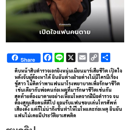
F
Li
X
E
C
S
Share
ac
n
m
o
h
คืบหน้าสิบตำรวจเอกยิงหนุ่มเมียนมาร์เสียชีวิต เปิดใจ
e
e
ai
py
ar
หลังจับผู้ต้องหาได้ ยืนยันต่างฝ่ายต่างไม่มีใครมีเรื่อง
b
l
Li
e
ชู้สาว ไม่คิดว่าพาแฟนมาโรงพยาบาลเพื่อรักษาชีวิต
เช่นเดียวกับพ่อคนก่อเหตุที่มารักษาชีวิตเช่นกัน
o
n
สุดท้ายต้องมาตายอย่างเหี้ยมโหดจากฝีมือตำรวจ จน
o
k
ต้องสูญเสียคนดีดีไป ยอมรับแฟนชอบเล่นโทรศัพท์
เสียงดัง แต่ก็ไม่น่าถึงขั้นทำให้โมโหและก่อเหตุ ยืนยัน
k
แฟนไม่เคยมีประวัติยาเสพติด