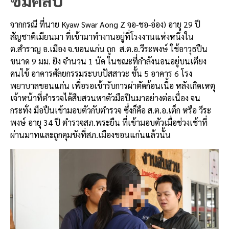
ชมคลิป
จากกรณี ที่นาย Kyaw Swar Aong Z จอ-ชอ-อ่อง) อายุ 29 ปี
สัญชาติเมียนมา ที่เข้ามาทำงานอยู่ที่โรงงานแห่งหนึ่งใน
ต.สำราญ อ.เมือง จ.ขอนแก่น ถูก ส.ต.อ.วีระพงษ์ ใช้อาวุธปืน
ขนาด 9 มม. ยิง จำนวน 1 นัด ในขณะที่กำลังนอนอยู่บนเตียง
คนไข้ อาคารศัลยกรรมระบบปัสสาวะ ชั้น 5 อาคาร 6 โรง
พยาบาลขอนแก่น เพื่อรอเข้ารับการผ่าตัดก้อนเนื้อ หลังเกิดเหตุ
เจ้าหน้าที่ตำรวจได้สืบสวนหาตัวมือปืนมาอย่างต่อเนื่อง จน
กระทั่ง มือปืนเข้ามอบตัวกับตำรวจ ซึ่งก็คือ ส.ต.อ.เต็ก หรือ วีระ
พงษ์ อายุ 34 ปี ตำรวจสภ.พระยืน ที่เข้ามอบตัวเมื่อช่วงเช้าที่
ผ่านมาทและถูกคุมขังที่สภ.เมืองขอนแก่นแล้วนั้น