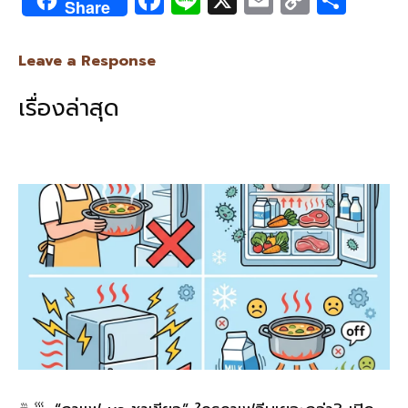
Share
ac
n
m
o
h
e
e
ai
py
ar
Leave a Response
b
l
Li
e
เรื่องล่าสุด
o
n
o
k
k