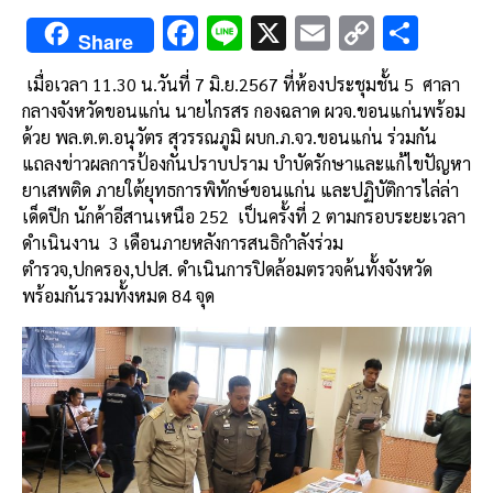
F
Li
X
E
C
S
Share
ac
n
m
o
h
เมื่อเวลา 11.30 น.วันที่ 7 มิ.ย.2567 ที่ห้องประชุมชั้น 5 ศาลา
e
e
ai
py
ar
กลางจังหวัดขอนแก่น นายไกรสร กองฉลาด ผวจ.ขอนแก่นพร้อม
b
l
Li
e
ด้วย พล.ต.ต.อนุวัตร สุวรรณภูมิ ผบก.ภ.จว.ขอนแก่น ร่วมกัน
o
n
แถลงข่าวผลการป้องกันปราบปราม บำบัดรักษาและแก้ไขปัญหา
ยาเสพติด ภายใต้ยุทธการพิทักษ์ขอนแก่น และปฏิบัติการไล่ล่า
o
k
เด็ดปีก นักค้าอีสานเหนือ 252 เป็นครั้งที่ 2 ตามกรอบระยะเวลา
k
ดำเนินงาน 3 เดือนภายหลังการสนธิกำลังร่วม
ตำรวจ,ปกครอง,ปปส. ดำเนินการปิดล้อมตรวจค้นทั้งจังหวัด
พร้อมกันรวมทั้งหมด 84 จุด