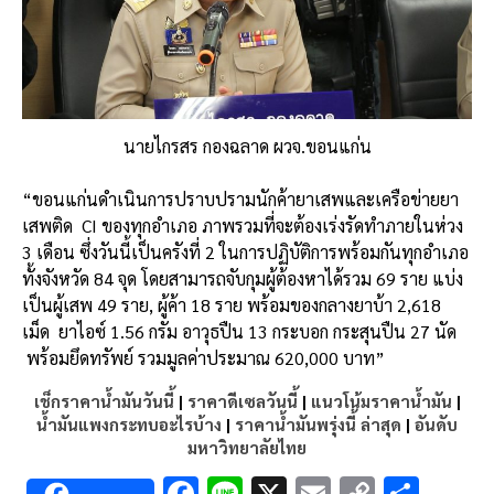
นายไกรสร กองฉลาด ผวจ.ขอนแก่น
“ขอนแก่นดำเนินการปราบปรามนักค้ายาเสพและเครือข่ายยา
เสพติด CI ของทุกอำเภอ ภาพรวมที่จะต้องเร่งรัดทำภายในห่วง
3 เดือน ซึ่งวันนี้เป็นครังที่ 2 ในการปฏิบัติการพร้อมกันทุกอำเภอ
ทั้งจังหวัด 84 จุด โดยสามารถจับกุมผู้ต้องหาได้รวม 69 ราย แบ่ง
เป็นผู้เสพ 49 ราย, ผู้ค้า 18 ราย พร้อมของกลางยาบ้า 2,618
เม็ด ยาไอซ์ 1.56 กรัม อาวุธปืน 13 กระบอก กระสุนปืน 27 นัด
พร้อมยึดทรัพย์ รวมมูลค่าประมาณ 620,000 บาท”
เช็กราคาน้ำมันวันนี้
|
ราคาดีเซลวันนี้
|
แนวโน้มราคาน้ำมัน
|
น้ำมันแพงกระทบอะไรบ้าง
|
ราคาน้ำมันพรุ่งนี้ ล่าสุด
|
อันดับ
มหาวิทยาลัยไทย
F
Li
X
E
C
S