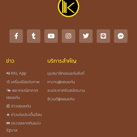
ข่าว
บริการสำคัญ
📲 KKL App
มุมสมาชิกขอนแก่นลิงก์
🎨 เครื่องมือแต่งภาพ
หางาน@ขอนแก่น
🌤️ พยากรณ์อากาศ
ลงประกาศรับสมัครงาน
ขอนแก่น
อีเวนต์@ขอนแก่น
📰 ข่าวขอนแก่น
🔥 ข่าวเด่นประเด็นร้อน
🎟️ ตรวจสลากกินแบ่ง
รัฐบาล