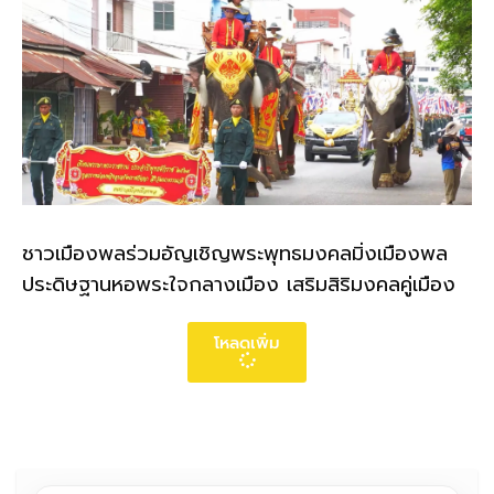
ชาวเมืองพลร่วมอัญเชิญพระพุทธมงคลมิ่งเมืองพล
ประดิษฐานหอพระใจกลางเมือง เสริมสิริมงคลคู่เมือง
โหลดเพิ่ม