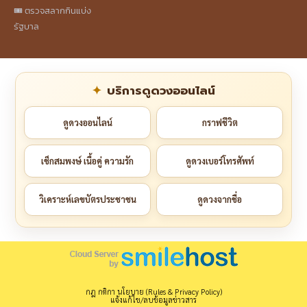
🎟️ ตรวจสลากกินแบ่ง
รัฐบาล
บริการดูดวงออนไลน์
ดูดวงออนไลน์
กราฟชีวิต
เช็กสมพงษ์ เนื้อคู่ ความรัก
ดูดวงเบอร์โทรศัพท์
วิเคราะห์เลขบัตรประชาชน
ดูดวงจากชื่อ
กฎ กติกา นโยบาย (Rules & Privacy Policy)
แจ้งแก้ไข/ลบข้อมูลข่าวสาร