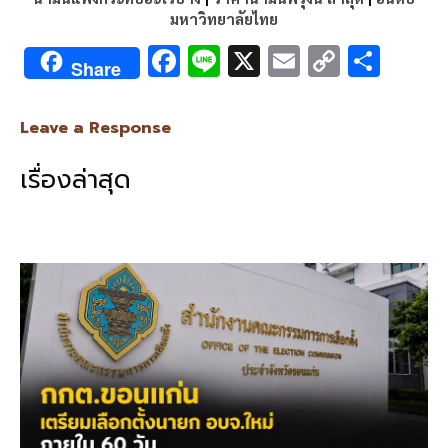
มหาวิทยาลัยไทย
F
Li
X
E
C
S
Share
ac
n
m
o
h
e
e
ai
py
ar
Leave a Response
b
l
Li
e
เรื่องล่าสุด
o
n
o
k
k