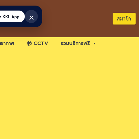
×
้ง KKL App
สมาชิก
อากาศ
📹 CCTV
รวมบริการฟรี