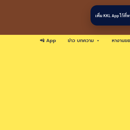
Skip to content
เพิ่ม KKL App ไว้ที
📲 App
ข่าว บทความ
หางานขอ