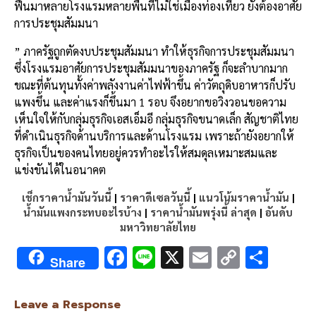
ฟื้นมาหลายโรงแรมหลายพื้นที่ไม่ใช่เมืองท่องเที่ยว ยังต้องอาศัย
การประชุมสัมมนา
” ภาครัฐถูกตัดงบประชุมสัมมนา ทำให้ธุรกิจการประชุมสัมมนา
ซึ่งโรงแรมอาศัยการประชุมสัมมนาของภาครัฐ ก็จะลำบากมาก
ขณะที่ต้นทุนทั้งค่าพลังงานค่าไฟฟ้าขึ้น ค่าวัตถุดิบอาหารก็ปรับ
แพงขึ้น และค่าแรงก็ขึ้นมา 1 รอบ จึงอยากขอวิงวอนขอความ
เห็นใจให้กับกลุ่มธุรกิจเอสเอ็มอี กลุ่มธุรกิจขนาดเล็ก สัญชาติไทย
ที่ดำเนินธุรกิจด้านบริการและด้านโรงแรม เพราะถ้ายังอยากให้
ธุรกิจเป็นของคนไทยอยู่ควรทำอะไรให้สมดุลเหมาะสมและ
แข่งขันได้ในอนาคต
เช็กราคาน้ำมันวันนี้
|
ราคาดีเซลวันนี้
|
แนวโน้มราคาน้ำมัน
|
น้ำมันแพงกระทบอะไรบ้าง
|
ราคาน้ำมันพรุ่งนี้ ล่าสุด
|
อันดับ
มหาวิทยาลัยไทย
F
Li
X
E
C
S
Share
ac
n
m
o
h
e
e
ai
py
ar
Leave a Response