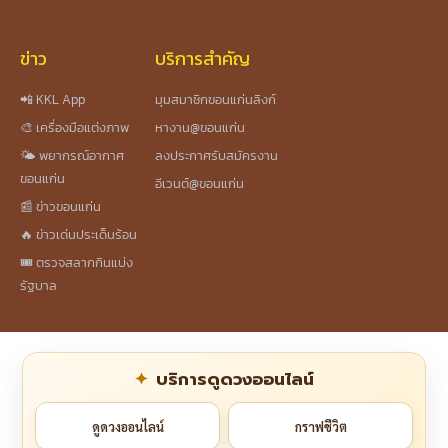
ข่าว
บริการสำคัญ
📲 KKL App
มุมสมาชิกขอนแก่นลิงก์
🎨 เครื่องมือแต่งภาพ
หางาน@ขอนแก่น
🌤️ พยากรณ์อากาศ
ลงประกาศรับสมัครงาน
ขอนแก่น
อีเวนต์@ขอนแก่น
📰 ข่าวขอนแก่น
🔥 ข่าวเด่นประเด็นร้อน
🎟️ ตรวจสลากกินแบ่ง
รัฐบาล
บริการดูดวงออนไลน์
ดูดวงออนไลน์
กราฟชีวิต