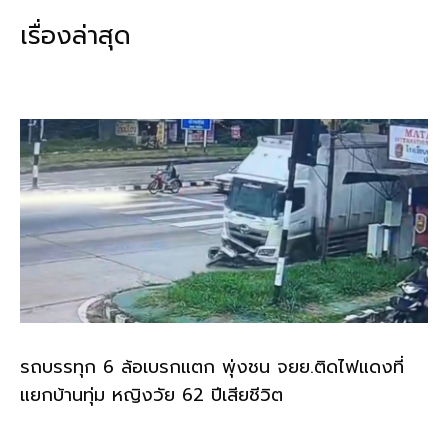
b
l
Li
e
เรื่องล่าสุด
o
n
o
k
k
รถบรรทุก 6 ล้อเบรกแตก พุ่งชน จยย.ติดไฟแดงที่
แยกบ้านทุ่ม หญิงวัย 62 ปีเสียชีวิต