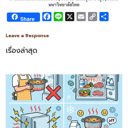
มหาวิทยาลัยไทย
F
Li
X
E
C
S
Share
ac
n
m
o
h
e
e
ai
py
ar
Leave a Response
b
l
Li
e
เรื่องล่าสุด
o
n
o
k
k