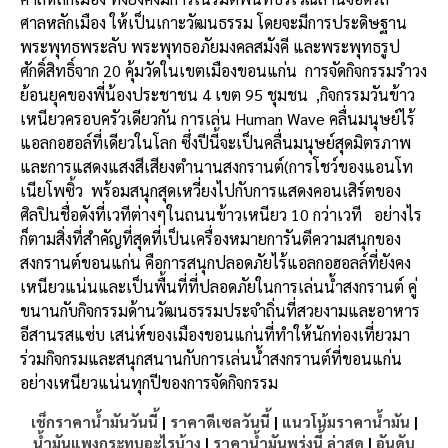
ศาลหลักเมือง ให้เป็นเกาะวัฒนธรรม โดยจะมีการประดิษฐาน
พระพุทธพระลับ พระพุทธอภัยมงคลสมังคี และพระพุทธรูป
ศักดิ์สิทธิ์จาก 20 คุ้มวัดในเขตเมืองขอนแก่น การจัดกิจกรรมรำวง
ย้อนยุคของพี่น้องประชาชน 4 เขต 95 ชุมชน ,กิจกรรมวันข้าว
เหนียวครอบครัวเดียวกัน การเล่น Human Wave คลื่นมนุษย์ไร้
แอลกอฮอล์ที่เดียวในโลก ซึ่งปีนี้จะเป็นคลื่นมนุษย์สุดมิตรภาพ
และการแสดงแสงสีเสียงตำนานสงกรานต์(การโชว์ของแอนโท
เนียโพซิ้ว พร้อมสนุกสุดเหวี่ยงไปกับการแสดงคอนเสิร์ตของ
ศิลปินชื่อดังที่เวทีต่างๆในถนนข้าวเหนียว 10 กว่าเวที อย่างไร
ก็ตามสิ่งที่สำคัญที่สุดที่เป็นเครื่องหมายการันตีความสนุกของ
สงกรานต์ขอนแก่น คือการสนุกปลอดภัยไร้แอลกอฮอลล์ที่ยังคง
เหนียวแน่นและเป็นพื้นที่ที่ปลอดภัยในการเล่นน้ำสงกรานต์ คู่
ขนานกับกิจกรรมด้านวัฒนธรรมประจำถิ่นที่สวยงามและอาหาร
อีสานรสแซ่บ เสน่ห์ของเมืองขอนแก่นที่ทำให้นักท่องเที่ยวมา
ร่วมกิจกรมและสนุกสนานกับการเล่นน้ำสงกรานต์ที่ขอนแก่น
อย่างเหนียวแน่นทุกปีของการจัดกิจกรรม
เช็กราคาน้ำมันวันนี้
|
ราคาดีเซลวันนี้
|
แนวโน้มราคาน้ำมัน
|
น้ำมันแพงกระทบอะไรบ้าง
|
ราคาน้ำมันพรุ่งนี้ ล่าสุด
|
อันดับ