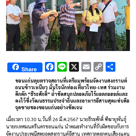
F
Li
X
E
C
S
Share
ac
n
m
o
h
ขอนแก่นลุยตรวจสถานที่เตรียมพร้อมจัดงานสงกรานต์
e
e
ai
py
ar
ถนนข้าวเหนียว มั่นใจนักท่องเที่ยวไทย-เทศ ร่วมงาน
b
l
Li
e
คึกคัก “ธีระศักดิ์” ย้ำชัดสนุกปลอดภัยไร้แอลกอฮอล์และ
คงไว้ซึ่งวัฒนธรรมประจำถิ่นและอาหารอีสานสุดแซ่บคือ
o
n
จุดขายของขอนแก่นอย่างชัดเจน
o
k
เมื่อเวลา 10.30 น.วันที่ 26 มี.ค.2567 นายธีระศักดิ์ ฑีฆายุพันธุ์
k
นายกเทศมนตรีนครขอนแก่น นำคณะทำงานที่รับผิดชอบกับการ
จัดงานประเพณีสุดยอดสงกรานต์อีสาน เทศกาลดอกคูนเสียงแคน