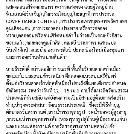
แสดงคอนเสิร์ตคณะแพรวพราวแสงทอง และผู้ใหญ่บ้าน
ฟินแลนด์(รับเชิญ) ,กิจกรรมโฮมบุญโฮมญาติ,การประกวด
COVER DANCE CONTEST ,การประกวดเทพบุตร-เทพธิดา ดอก
คูนเสียงแคน ,การประกวดตบประทาย หรือการก่อกอง
ทราย,ตลอดจนฟรีคอนเสิร์ตหมอลำ ไม่ว่าจะเป็นคณะซิ่งอีสาน
ขอนแก่น ,คณะดอกคูณมิวสิค , คณะบี ประภาพร แสนแปด
บันเทิงศิลป์ ,คณะบัวลองวาทะศิลป์ ปะทะ น้องใหม่เมืองชุมแพ
และการออกร้านจำหน่ายสินค้า”
นายธีระศักดิ์ กล่าวต่ออีกว่า ขณะที่ พื้นที่บริเวณศาลหลักเมือง
ขอนแก่น และถนนข้าวเหนียว คือตลอดแนวถนนศรีจันทร์
ตั้งแต่บริเวณศาลเจ้าพ่อหลักเมืองไปจนถึงสี่แยกเตียวฮง กำหนด
จัดกิจกรรม ระหว่างวันที่ 12 – 15 เม.ย.ภายใต้แนวคิดวัฒนธรรม
ประเพณีที่ร่วมสมัย แต่ยังคงความเป็นอีสานอยู่ด้วยการส่งเสริม
ทำนุบำรุงพระศาสนา วัฒนธรรมประเพณี ซึ่งจะมีพิธีทำบุญ
ตักบาตรวันสงกรานต์ ,สรงน้ำพระพุทธรูป ,รดน้ำขอพรผู้สูงอายุ
,ขบวนแห่พระพุทธพระลับ (พระพุทธรูปคู่บ้านคู่เมืองขอนแก่น)
และขบวนแห่สงกรานต์ จากวัดธาตุพระอารามหลวงไปยัง
ศาลหลักเมือง ทั้งยังคงมีการเนรมิตพื้นที่บริเวณลานจอดรถ