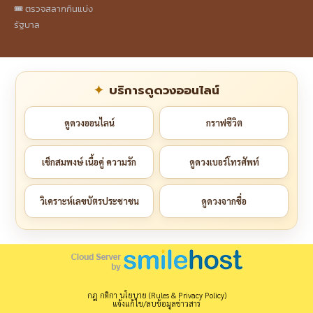
🎟️ ตรวจสลากกินแบ่ง
รัฐบาล
บริการดูดวงออนไลน์
ดูดวงออนไลน์
กราฟชีวิต
เช็กสมพงษ์ เนื้อคู่ ความรัก
ดูดวงเบอร์โทรศัพท์
วิเคราะห์เลขบัตรประชาชน
ดูดวงจากชื่อ
กฎ กติกา นโยบาย (Rules & Privacy Policy)
แจ้งแก้ไข/ลบข้อมูลข่าวสาร