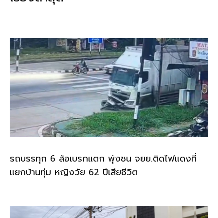
o
n
o
k
k
รถบรรทุก 6 ล้อเบรกแตก พุ่งชน จยย.ติดไฟแดงที่
แยกบ้านทุ่ม หญิงวัย 62 ปีเสียชีวิต