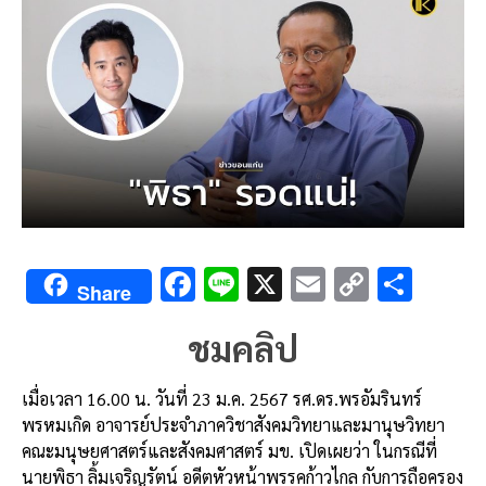
F
Li
X
E
C
S
Share
ac
n
m
o
h
ชมคลิป
e
e
ai
py
ar
b
l
Li
e
เมื่อเวลา 16.00 น. วันที่ 23 ม.ค. 2567 รศ.ดร.พรอัมรินทร์
o
n
พรหมเกิด อาจารย์ประจำภาควิชาสังคมวิทยาและมานุษวิทยา
o
k
คณะมนุษยศาสตร์และสังคมศาสตร์ มข. เปิดเผยว่า ในกรณีที่
นายพิธา ลิ้มเจริญรัตน์ อดีตหัวหน้าพรรคก้าวไกล กับการถือครอง