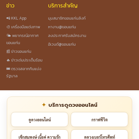
ข่าว
บริการสำคัญ
📲 KKL App
มุมสมาชิกขอนแก่นลิงก์
🎨 เครื่องมือแต่งภาพ
หางาน@ขอนแก่น
🌤️ พยากรณ์อากาศ
ลงประกาศรับสมัครงาน
ขอนแก่น
อีเวนต์@ขอนแก่น
📰 ข่าวขอนแก่น
🔥 ข่าวเด่นประเด็นร้อน
🎟️ ตรวจสลากกินแบ่ง
รัฐบาล
บริการดูดวงออนไลน์
ดูดวงออนไลน์
กราฟชีวิต
เช็กสมพงษ์ เนื้อคู่ ความรัก
ดูดวงเบอร์โทรศัพท์