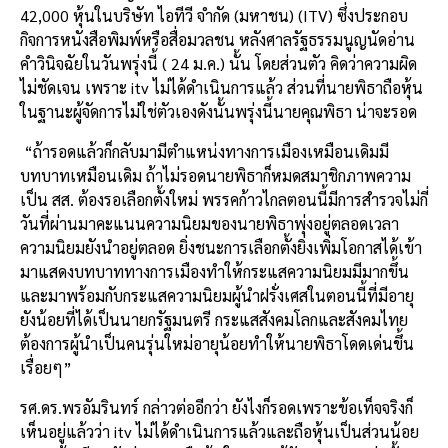
k
42,000 หุ้นในบริษัท ไอทีวี จำกัด (มหาชน) (ITV) ซึ่งประกอบ
กิจการหนังสือพิมพ์หรือสื่อมวลชน หลังศาลรัฐธรรมนูญนัดอ่าน
คำวินิจฉัยในวันพรุ่งนี้ ( 24 ม.ค.) นั้น โดยส่วนตัว คิดว่าความผิด
ไม่ชัดเจน เพราะ itv ไม่ได้ดำเนินการแล้ว ส่วนที่นายพิธาถือหุ้น
ในฐานะผู้จัดการไม่ใช่ตัวเองดังนั้นพรุ่งนี้นายคุณพิธา น่าจะรอด
“ถ้ารอดแล้วก็กลับมามีตำแหน่งทางการเมืองเหมือนเดิมมี
บทบาทเหมือนเดิม ถ้าไม่รอดนายพิธาก็หมดสมาชิกภาพความ
เป็น สส. ต้องรอเลือกตั้งใหม่ พรรคก้าวไกลตอนนี้มีการสำรวจไม่กี่
วันที่ผ่านมาคะแนนความนิยมของนายพิธาพุ่งอยู่ตลอดเวลา
ความนิยมยังนำอยู่ตลอด ยิ่งชนะการเลือกตั้งยิ่งเพิ่มโอกาสได้เข้า
มาแสดงบทบาททางการเมืองทำให้กระแสความนิยมมีมากขึ้น
และมาพร้อมกับกระแสความนิยมผู้นำฝรั่งเศสในตอนนี้ที่มีอายุ
ยังน้อยที่ได้เป็นนายกรัฐมนตรี กระแสสังคมโลกและสังคมไทย
ต้องการผู้นำเป็นคนรุ่นใหม่อายุน้อยทำให้นายพิธาโดดเด่นขึ้น
เรื่อยๆ”
รศ.ดร.พรอัมรินทร์ กล่าวต่ออีกว่า ยังไงก็รอดเพราะข้อเท็จจริงก็
เห็นอยู่แล้วว่า itv ไม่ได้ดำเนินการแล้วและถือหุ้นเป็นส่วนน้อย