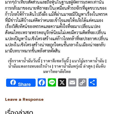
มากๆถ้าเทียบสัดส่วนและถือหุ้นในฐานะผู้จัดการมรดกเท่านั้น
การกลับมาของนายพิธาจะเป็นเหมือนหัวรถจักรที่ฉุดขบวนของ
ก้าวไกลให้ก้าวเดินไปถึงฝั่ง แม้ที่ผ่านมาจะมีปัญหาเรื่องในพรรค
ที่มีข่าวไม่ดีบ้างแต่คิดว่าคนจะเข้าใจและให้อภัยได้แต่คนมอง
เรื่องวิสัยทัศน์ของพรรคและความตั้งใจที่จะมาเปลี่ยนแปลง
สังคมไทยเพราะพรรคอนุรักษ์นิยมไม่เคยมีความคิดที่จะเปลี่บน
แปลงปัญหาในเชิงโครงสร้างแต่ก้าวไกลกล้าที่จะประกาศเปลี่บน
แปลงในเชิงโครงสร้างน่าจะถูกใจคนชั้นกลางในเมืองน่าจะกลับ
มามีบทบาทมากขึ้นหลังศาลตัดสิน
เช็กราคาน้ำมันวันนี้
|
ราคาดีเซลวันนี้
|
แนวโน้มราคาน้ำมัน
|
น้ำมันแพงกระทบอะไรบ้าง
|
ราคาน้ำมันพรุ่งนี้ ล่าสุด
|
อันดับ
มหาวิทยาลัยไทย
F
Li
X
E
C
S
Share
ac
n
m
o
h
e
e
ai
py
ar
Leave a Response
b
l
Li
e
เรื่องล่าสุด