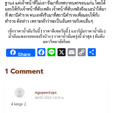
ฐาน4 แต่เจ้าหน้าที่ไม่เอา จึงมาที่เทศบาลนครขอนแก่น โดยได้
มอบให้กับเจ้าหน้าที่ดับเพลิง เจ้าหน้าที่ดับเพลิงจึงแนะนำให้มา
ที่ สถานีตำรวจ ตนเองจึงรีบมาที่สถานีตำรวจเพื่อมอบให้กับ
ตำรวจ ดังกล่าว เพราะกลัวว่าจะเป็นอันตรายกับคนอื่นๆ
เช็กราคาน้ำมันวันนี้
|
ราคาดีเซลวันนี้
|
แนวโน้มราคาน้ำมัน
|
น้ำมันแพงกระทบอะไรบ้าง
|
ราคาน้ำมันพรุ่งนี้ ล่าสุด
|
อันดับ
มหาวิทยาลัยไทย
F
Li
X
E
C
S
Share
ac
n
m
o
h
e
e
ai
py
ar
คืบหน้า ชายคล้ายป่วยจ
1 Comment
b
l
Li
e
o
n
o
k
nguyentuys
06/01/2024
k
14:15 น.
4 kings 2