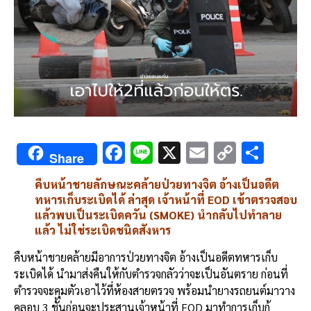
F
Li
X
E
C
S
Share
ac
n
m
o
h
คืบหน้าชายลักษณะคล้ายป่วยทางจิต อ้างเป็นอดีต
e
e
ai
py
ar
ทหารเก็บระเบิดได้ ล่าสุด เจ้าหน้าที่ EOD เข้าตรวจสอบ
b
l
Li
e
แล้วพบเป็นระเบิดควัน (SMOKE) นำกลับไปทำลาย
แล้ว ไม่ใช่ระเบิดชนิดสังหาร
o
n
o
k
คืบหน้าชายคล้ายมีอาการป่วยทางจิต อ้างเป็นอดีตทหารเก็บ
ระเบิดได้ นำมาส่งคืนให้กับตำรวจกลัวว่าจะเป็นอันตราย ก่อนที่
k
ตำรวจจะคุมตัวเอาไว้ที่ห้องสายตรวจ พร้อมนำยางรถยนต์มาวาง
คลอบ 3 ชั้นก่อนจะประสานเจ้าหน้าที่ EOD มาทำการเก็บกู้