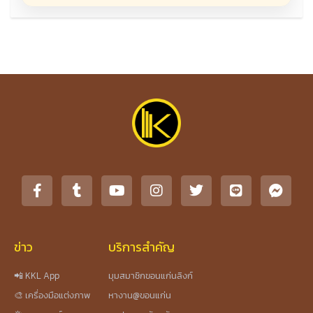
ข่าว
บริการสำคัญ
📲 KKL App
มุมสมาชิกขอนแก่นลิงก์
🎨 เครื่องมือแต่งภาพ
หางาน@ขอนแก่น