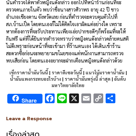
นั้นตำรวจได้พาตัวหญิงนดังกล่าว ออกไปที่หน้าร้านก่อนที่จะ
ตรวจคนภายในตัว พบว่าชื่อนางสาวศิวาพร อายุ 42 ปี ชาว
อำเภอเชียงคาน จังหวัดเลย ก่อนที่ตำรวจจะควบคุมตัวไปที่
สภ.บ้านเป็ด โดยตนเองก็ไม่ได้ติดใจเอาผิดแต่อย่างใด เพราะ
หากต้องการที่จะรับประทานเพียงเอ่ยปากขอดีๆก็พร้อมที่จะให้
กินฟรี แต่ที่ได้ยินจากตำรวจทราบว่าหญิงคนดังกล่าวคล้ายคนสติ
ไม่ดีเพราะก่อนหน้าที่จะเข้ามา ที่ร้านตนเอง ได้เดินเข้าร้าน
สะดวกซื้อก่อนจะพยายามขโมยของแต่พนักงานสามารถตรวจ
พบเสียก่อน โดยตนเองอยากจะฝากเตือนหญิงคนดังกล่าวด้วย
เช็กราคาน้ำมันวันนี้
|
ราคาดีเซลวันนี้
|
แนวโน้มราคาน้ำมัน
|
น้ำมันแพงกระทบอะไรบ้าง
|
ราคาน้ำมันพรุ่งนี้ ล่าสุด
|
อันดับ
มหาวิทยาลัยไทย
F
Li
X
E
C
S
Share
ac
n
m
o
h
e
e
ai
py
ar
Leave a Response
b
l
Li
e
เรื่องล่าสุด