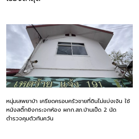
o
n
o
k
k
หนุ่มเสพยาบ้า เครียดครอบครัวขายที่ดินไม่แบ่งเงิน ใช้
หนังสติ๊กยิงกระจกห้อง ผกก.สภ.บ้านเป็ด 2 นัด
ตำรวจคุมตัวทันควัน