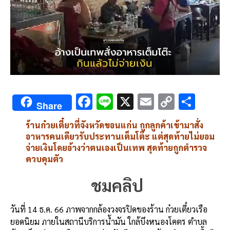
F
Li
X
E
C
S
Share
ac
n
m
o
h
ร้านก๋วยเตี๋ยวที่จังหวัดขอนแก่น ถูกลูกค้าเข้ามาสั่ง
e
e
ai
py
ar
อาหารคนเดียวรับประทานเต็มโต๊ะ แต่สุดท้ายไม่ยอม
b
l
Li
e
จ่ายเงินโดยอ้างว่าตนเองเป็นเทพ สุดท้ายถูกตำรวจ
ควบคุมตัว
o
n
o
k
ชมคลิป
k
วันที่ 14 ธ.ค. 66 ภาพจากกล้องวงจรปิดของร้าน ก๋วยเตี๋ยวเรือ
ยอดนิยม ภายในสถานีบริการน้ำมัน ใกล้บึงหนองโคตร ตำบล