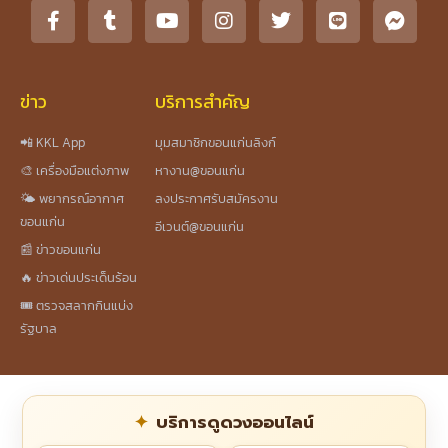
ข่าว
บริการสำคัญ
📲 KKL App
มุมสมาชิกขอนแก่นลิงก์
🎨 เครื่องมือแต่งภาพ
หางาน@ขอนแก่น
🌤️ พยากรณ์อากาศ
ลงประกาศรับสมัครงาน
ขอนแก่น
อีเวนต์@ขอนแก่น
📰 ข่าวขอนแก่น
🔥 ข่าวเด่นประเด็นร้อน
🎟️ ตรวจสลากกินแบ่ง
รัฐบาล
บริการดูดวงออนไลน์