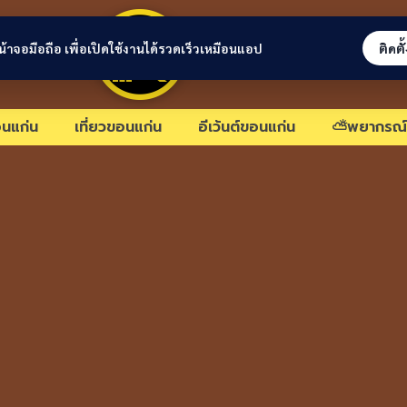
ขอนแก่นลิงก์
่หน้าจอมือถือ เพื่อเปิดใช้งานได้รวดเร็วเหมือนแอป
ติดตั
นแก่น
เที่ยวขอนแก่น
อีเว้นต์ขอนแก่น
⛅พยากรณ์