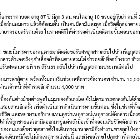
ี่แก่ชราตาบอด อายุ 87 ปี มีลูก 3 คน คนโตอายุ 10 ขวบอยู่กับย่า คนที่ 
 เมื่อก่อนผมยาว แล้วก็ตัดผมสั้น เป็นคนมีสามีและลูก เมื่อวิตตี้ถูกฆ่าตาย
เยียวยาครอบครัวตนด้วย ในทางคดีก็ให้ตำรวจดำเนินคดีตามขั้นตอนของก
่า ขณะนี้มารดาของคนตายมาติดต่อขอรับศพลูกสาวกลับไปบำเพ็ญกุศล
กสาวตัวเองจริงๆจำเสื้ออผ้าที่คนตายสวมใส่ จำรอยสักที่อกข้างขวา จำรอ
้ให้ไปรับศพคนตายที่ รพ.สิรินธร กลับไปบำเพ็ญกุศลตามประเพณีต่อไป
าพบมารดาผู้ตาย พร้องทั้งมอบเงินช่วยเหลือการจัดงานศพ จำนวน 10,00
ดยผ่านเจ้าหน้าที่ตำรวจอีกจำนวน 4,000 บาท
เบื้องต้นต่างฝ่ายต่างพูดในมุมของตัวเองโดยยังไม่สามารถตกลงกันได้ด้วย
บสวนอีกครั้ง เพื่อดำเนินการดำเนินการตามขั้นตอน ซึ่งในช่วงที่ทั้งคู่
ียชีวิต และพยายามอธิบายแทนลูกว่าเหตุการณ์เหตุการณ์ดังกล่าวเนื่อง
ปทำให้ลูกชายแค่เอามีดออกมาขู่แต่หลังมือเข้าที่คอจนเสียชีวิตดังกล่าว 
ดในมุมของตนเองด้วยว่าลูกสาวตั้งใจเดินทางมาหาสามีซึ่งทำงานขายลูกโป่
หก็แค่เดินหนีก็จะไม่เกิดเหตุการณ์เช่นนี้ และถึงขอโทษไปลูกสาวที่ตายไปแ