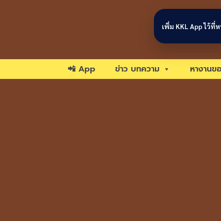
Skip to content
เพิ่ม KKL App ไว้ที
📲 App
ข่าว บทความ
หางานขอ