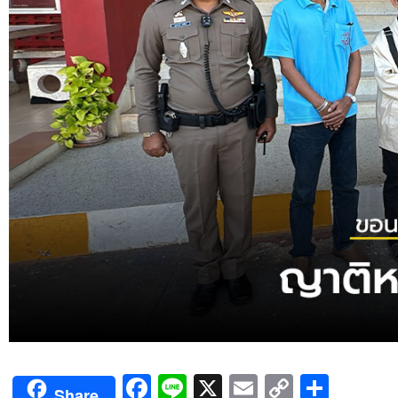
Facebook
Line
X
Email
Copy
Shar
Share