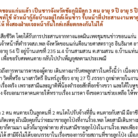
อนแก่นแล้ว เป็นชาวจังหวัดชัยภูมิมีลูก 3 คน อายุ 9 ปี อายุ 5 ปี 
ัพท์ใช้ หัวหน้ากู้ภัยบ้านอยู่ใกล้เห็นข่าว รับหน้าที่ประสานงา
 ทั้งสองฝ่ายเจอหน้ากันไกล่เกลี่ยตกลงกันไม่ได้
ญาติผู้เสียชีวิต โดยได้รับการประสานจากทางแอดมินเพจชุมชนข่าวขอนแก่น
กับเจ้าหน้าที่ตำรวจสภ.พล จังหวัดขอนแก่นคือนายศาสตราวุธ อินธิมาศ
ยุ 54 ปี อยู่บ้านเลขที่ 235 ม.4 บ้านสามสวน ต.สามสวน อ.บ้านแท่น 
พล เพื่อขอรับศพคนตาย กลับไปบำเพ็ญกุศลตามประเพณี
ถึงการพามารดาของผู้ตาย เดินทางมารับศพลูกสาวในครั้งนี้ว่า เนื่อง
ตี้หรือ นางสาวิตรี อินทร์ภูเขียว อายุ 27 ปี ภรรยา ถูกฆ่าตายในงานงิ
เรื่องจริง เพราะสามีและญาติพี่น้องจำรอยสักที่อกข้างขวา และใต้ใบหู
ัวเอง จึงบอกมารดาคนตายให้ทราบเรื่อง มารดา จึงขอความช่วยเหลือ ให
ูก 2 คน คนตายเป็นลูกคนที่ 2 คนโตไปรับจ้างที่อื่น คนตายกับสามี มีอ
กิดเหตุ ผัวเมียคุยกันว่าจะมาขายลูกโป่งที่งานงิ้วอ.พล โดยสามีเดินทา
ก็ตามมา แล้วก็มาถูกฆ่าตาย ส่วนสามีขายลูกโป่งในงานงิ้วอ.พลเพียงว
อกันได้ สามีจึงไม่ได้บอกภรรยาในเรื่องของการย้ายสถานที่ขายลูกโป่ง เมื