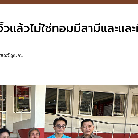
วแล้วไม่ใช่ทอมมีสามีและและ
ละและมีลูก3คน