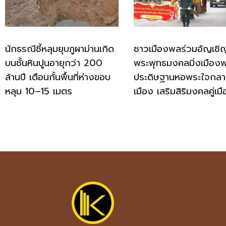
นักธรณีชี้หลุมยุบภูผาม่านเกิด
ชาวเมืองพลร่วมอัญเชิ
บนชั้นหินปูนอายุกว่า 200
พระพุทธมงคลมิ่งเมือง
ล้านปี เตือนกั้นพื้นที่ห่างขอบ
ประดิษฐานหอพระใจกล
หลุม 10–15 เมตร
เมือง เสริมสิริมงคลคู่เม