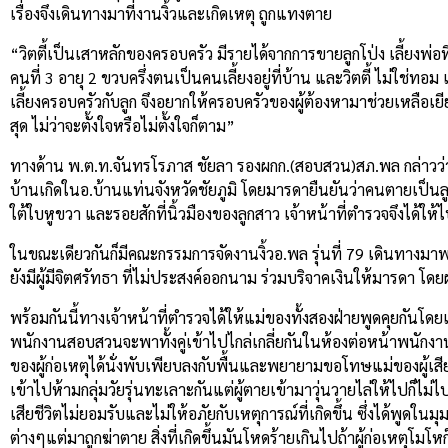
เรื่องจึงเดินทางมาที่งานงิ้วและเกิดเหตุ ถูกแทงตาย
“วิตตี้เป็นเสาหลักของครอบครัว มีรายได้จากการขายลูกโป่ง เลี้ยงพ่อท
คนที่ 3 อายุ 2 ขวบครึ่งตนเป็นคนเลี้ยงอยู่ที่บ้าน และวิตตี้ ไม่ใช่ทอม
เลี้ยงครอบครัวกับลูก จึงอยากให้ครอบครัวของผู้ต้องหามาช่วยเหลือ
สุด ไม่ว่าจะตั้งใจหรือไม่ตั้งใจก็ตาม”
ทางด้าน พ.ต.ท.จันทรโรภาส ชัยลา รองผกก.(สอบสวน)สภ.พล กล่าวว
บ้านเกิดในอ.บ้านแท่นจังหวัดชัยภูมิ โดยมารดายืนยันว่าคนตายเป็นลู
ใต้ใบหูขวา และรอยสักที่นิ้วมืองของลูกสาว เจ้าหน้าที่ตำรวจจึงได
ในขณะเดียวกันก็มีคณะกรรมการจัดงานงิ้วอ.พล รุ่นที่ 79 เดินทางม
ยังมีผู้มีจิตศรัทธา ที่ไม่ประสงค์ออกนาม ร่วมบริจาคเงินให้มารดา โ
พร้อมกันนี้ทางเจ้าหน้าที่ตำรวจได้ให้แม่ของทั้งสองฝ่ายพูดคุยกันโดย
พนักงานสอบสวนจะพาทั้งคู่เข้าไปไกล่เกลี่ยกันในห้องต่อหน้าพนักงานสอ
ของผู้ก่อเหตุได้นั่งพับเพียบลงกับพื้นและพยายามขอโทษแม่ของผู้เส
เข้าไปห้ามกลุ่มวัยรุ่นทะเลาะกันแต่ผู้ตายเข้ามาวุ่นวายไล่ให้ไปก็ไม่ไ
เสียชีวิตไม่ยอมรับและไม่ให้อภัยกับเหตุการณ์ที่เกิดขึ้น ซึ่งได้พู
ต่างๆแต่มาถูกฆ่าตาย สิ่งที่เกิดขึ้นมันโหดร้ายเกินไปถ้าผู้ก่อเหตุโมโ