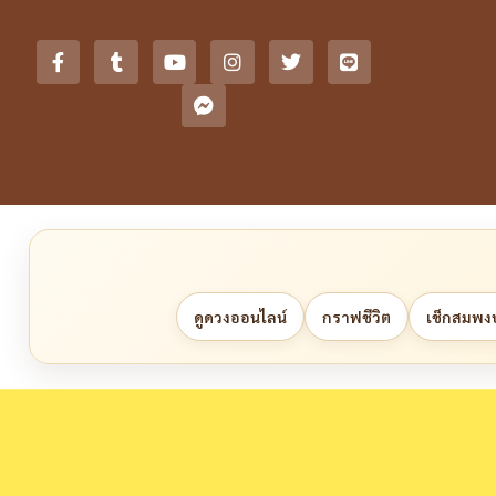
ดูดวงออนไลน์
กราฟชีวิต
เช็กสมพงษ์