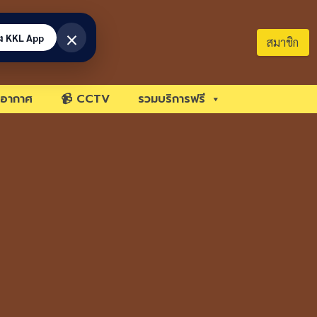
×
้ง KKL App
สมาชิก
อากาศ
📹 CCTV
รวมบริการฟรี