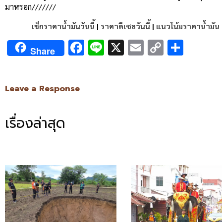
มาหรอก///////
เช็กราคาน้ำมันวันนี้
|
ราคาดีเซลวันนี้
|
แนวโน้มราคาน้ำมัน
Facebook
Line
X
Email
Copy
Shar
Share
Link
Leave a Response
เรื่องล่าสุด