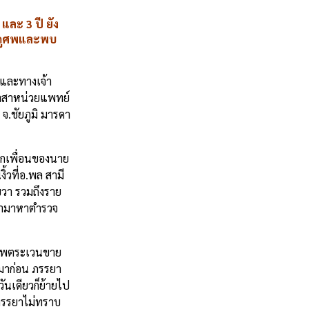
และ 3 ปี ยัง
นพาดูศพและพบ
 และทางเจ้า
 อาสาหน่วยแพทย์
จ.ชัยภูมิ มารดา
จากเพื่อนของนาย
้วที่อ.พล สามี
ขวา รวมถึงราย
้พามาหาตำรวจ
าชีพตระเวนขาย
งมาก่อน ภรรยา
ันเดียวก็ย้ายไป
่อภรรยาไม่ทราบ