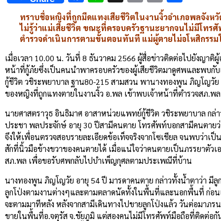
Link
ทราบชื่อหญิงที่ถูกมีดแทงเสียชีวิตในงานงิ้วอำเภอพลจังหวัดข
ไม่รู้ว่าแม่เสียชีวิต ขณะที่ครอบครัวฐานะยากจนไม่มีโทรศ
ตำรวจดำเนินการตามขั้นตอนทันที แม่ผู้ตายไม่อโหสิกรรมให้
เมื่อเวลา 10.00 น. วันที่ 8 ธันวาคม 2566 ผู้สื่อข่าวติดต่อไปยัง
หน้าที่กู้ภัยซึ่งเป็นคนนำพาครอบครัวของผู้เสียชีวิตมาดูศพและพบ
กู้ชีวิต วชิระพยาบาล ฐาน80-215 สามสวน พานางทองพูน ภิญโญวัย อา
ของหญิงที่ถูกแทงตายในงานงิ้ว อ.พล เข้าพบเจ้าหน้าที่ตำรวจสภ.
นายศาสตราวุธ อินธิมาศ อาสาหน่วยแพทย์กู้ชีวิต วชิระพยาบาล กล่าว
ประชา พลประจักษ์ อายุ 30 ปีสามีคนตาย โทรศัพท์บอกสามีคนตายว่า วิต
จึงให้เพื่อนตรวจสอบรายละเอียดข้อเท็จจริงจากโซเชียล จนพบว่าเป็น
สักที่นิ้วมือข้างขวาของคนตายได้ เมื่อแน่ใจว่าคนตายเป็นภรรยาต
สภ.พล เพื่อขอรับศพกลับไปบำเพ็ญกุศลตามประเพณีที่บ้าน
นางทองพูน ภิญโญวัย อายุ 54 ปี มารดาคนตาย กล่าวทั้งน้ำตาว่า มีล
ลูกโป่งตามงานต่างๆและตามตลาดนัดทั้งในพื้นที่และนอกพื้นที่ ก่อนเ
จะตามมาทีหลัง หลังจากสามีเดินทางไปขายลูกโป่งแล้ว วันต่อมาภรนยา
ขายในพื้นที่อ.จตุรัส จ.ชัยภูมิ แต่สองคนไม่มีโทรศัพท์มือถือที่ติดต่