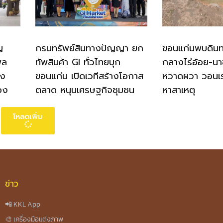
ญ
กรมทรัพย์สินทางปัญญา ยก
ขอนแก่นพบดินทร
พล
ทัพสินค้า GI ทั่วไทยบุก
กลางไร่อ้อย-นา
าง
ขอนแก่น เปิดเวทีสร้างโอกาส
หวาดผวา วอนเ
ือง
ตลาด หนุนเศรษฐกิจชุมชน
หาสาเหตุ
โหลดเพิ่ม
ข่าว
📲 KKL App
🎨 เครื่องมือแต่งภาพ