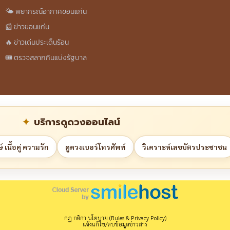
🌤️ พยากรณ์อากาศขอนแก่น
📰 ข่าวขอนแก่น
🔥 ข่าวเด่นประเด็นร้อน
🎟️ ตรวจสลากกินแบ่งรัฐบาล
บริการดูดวงออนไลน์
 เนื้อคู่ ความรัก
ดูดวงเบอร์โทรศัพท์
วิเคราะห์เลขบัตรประชาชน
กฎ กติกา นโยบาย (Rules & Privacy Policy)
แจ้งแก้ไข/ลบข้อมูลข่าวสาร