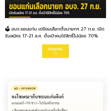
🗳️ อบจ.ขอนแก่น เตรียมเลือกตั้งนายกฯ 27 ก.ย. เปิด
รับสมัคร 17-21 ส.ค. ตั้งเป้าคนใช้สิทธิ์ไม่น้อย 70%
โหลดเพิ่ม
AD • SPONSOR
ลงโฆษณากับขอนแก่นลิงก์
แบนเนอร์ • PR ข่าว • โปรโมตกิจกรรม
⚡ รับเรทราคาและคำแนะนำภายในวันเดียว