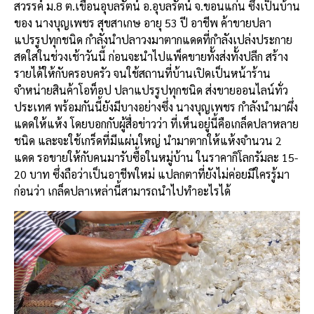
สวรรค์ ม.8 ต.เขื่อนอุบลรัตน์ อ.อุบลรัตน์ จ.ขอนแก่น ซึ่งเป็นบ้าน
ของ นางบุญเพชร สุขสาเกษ อายุ 53 ปี อาชีพ ค้าขายปลา
แปรรูปทุกชนิด กำลังนำปลาวงมาตากแดดที่กำลังเปล่งประกาย
สดใสในช่วงเช้าวันนี้ ก่อนจะนำไปแพ็คขายทั้งส่งทั้งปลีก สร้าง
รายได้ให้กับครอบครัว จนใช้สถานที่บ้านเปิดเป็นหน้าร้าน
จำหน่ายสินค้าโอท็อป ปลาแปรรูปทุกชนิด ส่งขายออนไลน์ทั่ว
ประเทศ พร้อมกันนี้ยังมีบางอย่างซึ่ง นางบุญเพชร กำลังนำมาผึ่ง
แดดให้แห้ง โดยบอกกับผู้สื่อข่าวว่า ที่เห็นอยู่นี้คือเกล็ดปลาหลาย
ชนิด และจะใช้เกร็ดที่มีแผ่นใหญ่ นำมาตากให้แห้งจำนวน 2
แดด รอขายให้กับคนมารับซื้อในหมู่บ้าน ในราคากิโลกรัมละ 15-
20 บาท ซึ่งถือว่าเป็นอาชีพใหม่ แปลกตาที่ยังไม่ค่อยมีใครรู้มา
ก่อนว่า เกล็ดปลาเหล่านี้สามารถนำไปทำอะไรได้