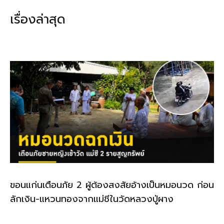
b
l
Li
e
เรื่องล่าสุด
o
n
o
k
k
ขอนแก่นเตือนภัย 2 ผู้ต้องสงสัยอ้างเป็นหมอนวด ก่อน
ลักเงิน-แหวนทองจากแม่ชีในวัดหลวงปู่ผาง