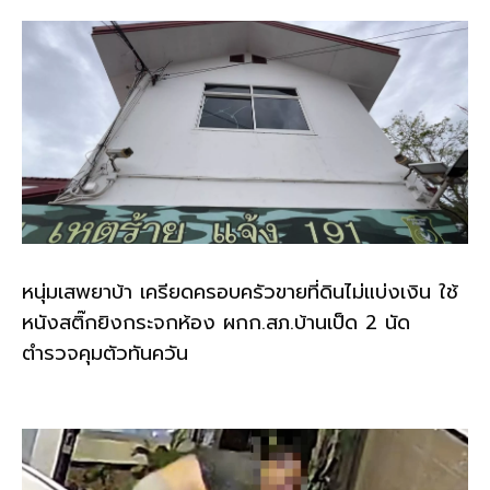
หนุ่มเสพยาบ้า เครียดครอบครัวขายที่ดินไม่แบ่งเงิน ใช้
หนังสติ๊กยิงกระจกห้อง ผกก.สภ.บ้านเป็ด 2 นัด
ตำรวจคุมตัวทันควัน