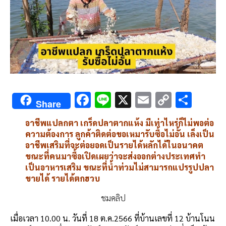
F
Li
X
E
C
S
Share
ac
n
m
o
h
อาชีพแปลกตา เกร็ดปลาตากแห้ง มีเท่าไหร่ก็ไม่พอต่อ
e
e
ai
py
ar
ความต้องการ ลูกค้าติดต่อขอเหมารับซื้อไม่อั้น เล็งเป็น
b
l
Li
e
อาชีพเสริมที่จะต่อยอดเป็นรายได้หลักได้ในอนาคต
ขณะที่คนมาซื้อเปิดเผยว่าจะส่งออกต่างประเทศทำ
o
n
เป็นอาหารเสริม ขณะที่น้ำท่วมไม่สามารถแปรรูปปลา
o
k
ขายได้ รายได้ตกฮวบ
k
ชมคลิป
เมื่อเวลา 10.00 น. วันที่ 18 ต.ค.2566 ที่บ้านเลขที่ 12 บ้านโนน