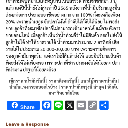
เข้าท่วมพื้นที่บ้านและหมู่บ้านโนนสวรรค์ ท่วมซ้ำซากมา 3 ปี
แล้ว แต่ปีนี้น้ำยังไม่สูงเท่าปี 2565 หลังจากที่น้ำมีปริมาณสูงขึ้น
ส่งผลต่อการประกอบอาชีพอย่างมาก จาก 100% ก็จะเหลือเพียง
20% เพราะน้ำเยอะ จับปลาไม่ได้ ถ้าจับได้ก็จับได้น้อย ไม่พอส่ง
ขาย ลูกค้าที่จะมาซื้อปลาก็ไม่สามารถเข้ามาหาได้ แม้กระทั่งการ
ขายออนไลน์ เมื่อลูกค้าเห็นว่าน้ำท่วมก็ว่าไม่มีสินค้า ออกไปส่งให้
ลูกค้าไม่ได้ ทำให้ขาดรายได้ น้ำท่วมมาประมาณ 2 อาทิตย์ เสีย
รายได้ไปประมาณ 20,000-30,000 บาท เพราะความต้องการ
ของลูกค้ามีมาทุกวัน แต่เราไม่มีสินค้าส่งให้ และมีปริมาณสินค้า
ที่จะส่งให้ไม่เพียงพอ เพราะปลาที่ชาวประมงจับได้น้อยลง ปลา
ที่นำมาแปรรูปก็น้อยลงด้วย
เช็กราคาน้ำมันวันนี้
|
ราคาดีเซลวันนี้
|
แนวโน้มราคาน้ำมัน
|
น้ำมันแพงกระทบอะไรบ้าง
|
ราคาน้ำมันพรุ่งนี้ ล่าสุด
|
อันดับ
มหาวิทยาลัยไทย
F
Li
X
E
C
S
Share
ac
n
m
o
h
e
e
ai
py
ar
Leave a Response