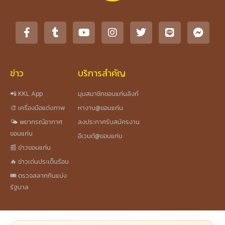
ข่าว
บริการสำคัญ
📲 KKL App
มุมสมาชิกขอนแก่นลิงก์
🎨 เครื่องมือแต่งภาพ
หางาน@ขอนแก่น
🌤️ พยากรณ์อากาศ
ลงประกาศรับสมัครงาน
ขอนแก่น
อีเวนต์@ขอนแก่น
📰 ข่าวขอนแก่น
🔥 ข่าวเด่นประเด็นร้อน
🎟️ ตรวจสลากกินแบ่ง
รัฐบาล