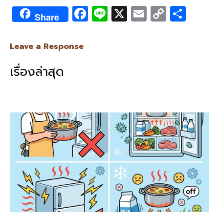
F
Li
X
E
C
S
Share
ac
n
m
o
h
e
e
ai
py
ar
Leave a Response
b
l
Li
e
เรื่องล่าสุด
o
n
o
k
k