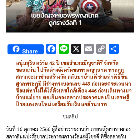
F
Li
X
E
C
S
Share
ac
n
m
o
h
หนุ่มสุรินทร์วัย 42 ปี เขยอำเภอมัญจาคีรี จังหวัด
e
e
ai
py
ar
ขอนแก่น ไปวัดต่างจังหวัดขอพรพญานาค หากถูก
b
l
Li
e
สลากจะมาช่วยสร้างวัด กลับมาบ้านพี่ชายทำพิธีขึ้น
ศาลพระภูมิ มีร่างทรงบอกเลข 449 ก่อนจะตระเวนหา
o
n
ซื้อแต่หาไม่ได้ได้ตัวเลขใกล้เคียง 446 ก่อนเดินทางมา
o
k
บ้านแม่ยาย ตกเย็นกองสลากประกาศผล เป็นเศรษฐี
ป้ายแดงคนใหม่ เตรียมรับเงินหกล้านบาท
k
ชมคลิป
วันที่ 16 ตุลาคม 2566 ผู้สื่อข่าวรายงานว่า ภายหลังจากทางกอง
สลากกินแบ่งรัฐบาลประกาศผลรางวัลแก่ผู้โชคดี ที่ซื้อสลากกิน