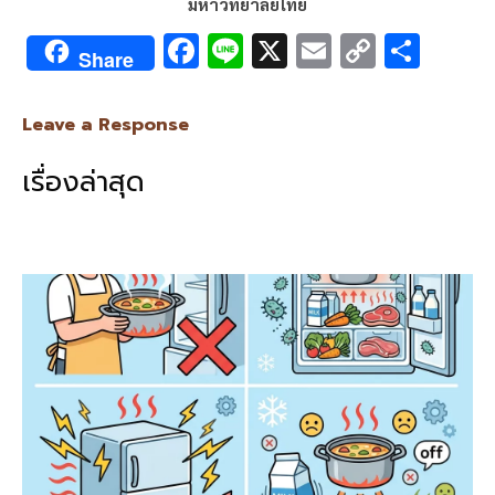
มหาวิทยาลัยไทย
F
Li
X
E
C
S
Share
ac
n
m
o
h
e
e
ai
py
ar
Leave a Response
b
l
Li
e
เรื่องล่าสุด
o
n
o
k
k