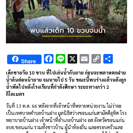
F
Li
X
E
C
S
Share
ac
n
m
o
h
เด็กชายวัย 10 ขวบ ที่ไปเล่นน้ำกับยาย ก่อนจะพลาดตกฝาย
e
e
ai
py
ar
น้ำล้นต่อหน้ายาย จมหายไป 5 วัน ขณะนี้พบร่างแล้วหลังถูก
b
l
Li
e
น้ำพัดไปหลังโรงเรียนที่กำลังศึกษา ระยะทางกว่า 2
o
n
กิโลเมตร
o
k
วันที่ 13 ต.ค. 66 หลังจากที่เจ้าหน้าที่หลายหน่วยงาน ไม่ว่าจะ
k
เป็นเทศบาลตำบลบ้านฝาง มูลนิธิสว่างขอนแก่นสามัคคีอุทิศ โรง
พยาบาลบ้านฝาง เจ้าหน้าที่อำเภอบ้านฝาง อส.จังหวัดขอนแก่น
อบจ.ขอนแก่น รวมทั้งชาวบ้าน ผู้นำท้องถิ่น และครอบครัวและ