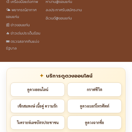
🎨 เครื่องมือแต่งภาพ
หางาน@ขอนแก่น
🌤️ พยากรณ์อากาศ
ลงประกาศรับสมัครงาน
ขอนแก่น
อีเวนต์@ขอนแก่น
📰 ข่าวขอนแก่น
🔥 ข่าวเด่นประเด็นร้อน
🎟️ ตรวจสลากกินแบ่ง
รัฐบาล
บริการดูดวงออนไลน์
ดูดวงออนไลน์
กราฟชีวิต
เช็กสมพงษ์ เนื้อคู่ ความรัก
ดูดวงเบอร์โทรศัพท์
วิเคราะห์เลขบัตรประชาชน
ดูดวงจากชื่อ