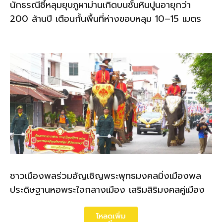
นักธรณีชี้หลุมยุบภูผาม่านเกิดบนชั้นหินปูนอายุกว่า
200 ล้านปี เตือนกั้นพื้นที่ห่างขอบหลุม 10–15 เมตร
ชาวเมืองพลร่วมอัญเชิญพระพุทธมงคลมิ่งเมืองพล
ประดิษฐานหอพระใจกลางเมือง เสริมสิริมงคลคู่เมือง
โหลดเพิ่ม