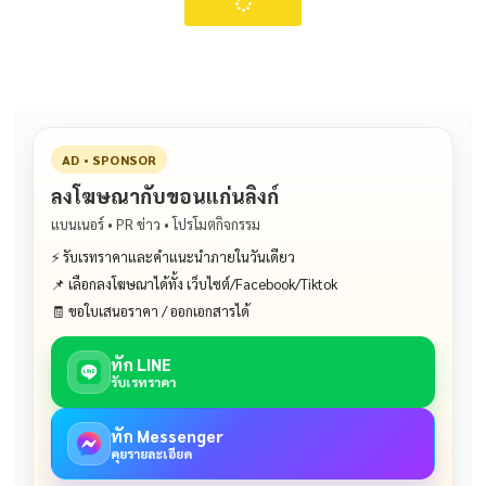
AD • SPONSOR
ลงโฆษณากับขอนแก่นลิงก์
แบนเนอร์ • PR ข่าว • โปรโมตกิจกรรม
⚡ รับเรทราคาและคำแนะนำภายในวันเดียว
📌 เลือกลงโฆษณาได้ทั้ง เว็บไซต์/Facebook/Tiktok
🧾 ขอใบเสนอราคา / ออกเอกสารได้
ทัก LINE
รับเรทราคา
ทัก Messenger
คุยรายละเอียด