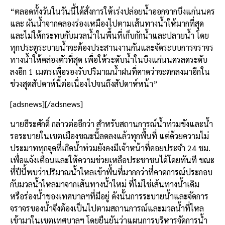
“ตลอดทั้งวันในวันนี้ได้สั่งการให้เร่งปล่อยน้ำออกจากบึงแก่นนคร
และ ผันน้ำจากคลองร่องเหมืองไปตามเส้นทางน้ำให้มากที่สุด
และไม่ให้กระทบกับมวลน้ำในพื้นที่เก็บกักน้ำและปลายน้ำ โดย
ทุกประตูระบายน้ำจะต้องประสานงานกันและจัดระบบการจราจร
ทางน้ำให้คล่องตัวที่สุด เพื่อให้ระดับน้ำในบึงแก่นนครลดระดับ
ลงอีก 1 เมตรเพื่อรองรับปริมาณน้ำฝนที่คาดว่าจะตกลงมาอีกใน
ช่วงสุดสัปดาห์นี้ต่อเนื่องไปจนถึงสัปดาห์หน้า”
[adsnews][/adsnews]
นายธีระศักดิ์ กล่าวต่ออีกว่า สำหรับสถานการณ์น้ำท่วมขังและน้ำ
รอระบายในเขตเมืองขณะนี้ลดลงแล้วทุกพื้นที่ แต่ด้วยความไม่
ประมาททุกจุดที่เกิดน้ำท่วมยังคงมีเจ้าหน้าที่คอยประจำ 24 ชม.
เพื่อแจ้งเตือนและให้ความช่วยเหลือประชาชนได้โดยทันที ขณะ
ที่ปีนี้พบว่าปริมาณน้ำไหลเข้าพื้นที่มากกว่าที่คาดการณ์ประกอบ
กับมวลน้ำไหลมาจากเส้นทางน้ำใหม่ ที่ไม่ใช่เส้นทางน้ำเดิม
หรือร่องน้ำของเทศบาลฯที่มีอยู่ ดังนั้นการระบายน้ำและจัดการ
จราจรของน้ำจึงต้องเป็นไปตามสถานการณ์และมวลน้ำที่ไหล
เข้ามาในเขตเทศบาลฯ โดยยืนยันว่าแผนการบริหารจัดการน้ำ