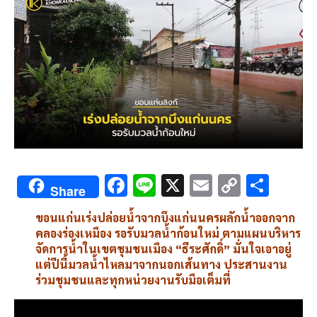
F
Li
X
E
C
S
Share
ac
n
m
o
h
ขอนแก่นเร่งปล่อยน้ำจากบึงแก่นนครผลักน้ำออกจาก
e
e
ai
py
ar
คลองร่องเหมือง รอรับมวลน้ำก้อนใหม่ ตามแผนบริหาร
b
l
Li
e
จัดการน้ำในเขตชุมชนเมือง “ธีระศักดิ์” มั่นใจเอาอยู่
แต่ปีนี้มวลน้ำไหลมาจากนอกเส้นทาง ประสานงาน
o
n
ร่วมชุมชนและทุกหน่วยงานรับมือเต็มที่
o
k