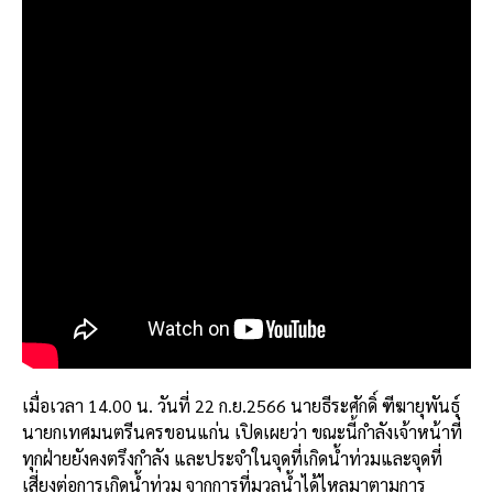
k
เมื่อเวลา 14.00 น. วันที่ 22 ก.ย.2566 นายธีระศักดิ์ ฑีฆายุพันธุ์
นายกเทศมนตรีนครขอนแก่น เปิดเผยว่า ขณะนี้กำลังเจ้าหน้าที่
ทุกฝ่ายยังคงตรึงกำลัง และประจำในจุดที่เกิดน้ำท่วมและจุดที่
เสี่ยงต่อการเกิดน้ำท่วม จากการที่มวลน้ำได้ไหลมาตามการ