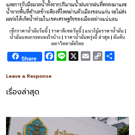
และการรับมือมวลน้ำทั้งจากปริมาณน้ำฝนจากฝนที่ตกลงมาและ
น้ำจากพื้นที่ตำบลข้างเคียงที่ไหลผ่านตัวเมืองขอนแก่น จะไม่ส่ง
ผลก่อให้เกิดน้ำท่วมในเขตเศรษฐกิจของเมืองอย่างแน่นอน
เช็กราคาน้ำมันวันนี้
|
ราคาดีเซลวันนี้
|
แนวโน้มราคาน้ำมัน
|
น้ำมันแพงกระทบอะไรบ้าง
|
ราคาน้ำมันพรุ่งนี้ ล่าสุด
|
อันดับ
มหาวิทยาลัยไทย
F
Li
X
E
C
S
Share
ac
n
m
o
h
e
e
ai
py
ar
Leave a Response
b
l
Li
e
เรื่องล่าสุด
o
n
o
k
k