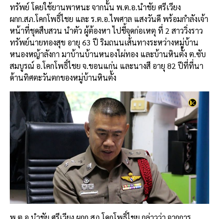
ทรัพย์ โดยใช้ยานพาหนะ จากนั้น พ.ต.อ.นำชัย ศรีเวียง
ผกก.สภ.โคกโพธิ์ไชย และ ร.ต.อ.ไพศาล แสงวันดี พร้อมกำลังเจ้า
หน้าที่ชุดสืบสวน นำตัว ผู้ต้องหา ไปชี้จุดก่อเหตุ ที่ 2 สาววิ่งราว
ทรัพย์นายทองสุข อายุ 63 ปี ริมถนนเส้นทางระหว่างหมู่บ้าน
หนองหญ้าลังกา มาบ้านบ้านหนองไผ่ทอง และบ้านหินตั้ง ต.ซับ
สมบูรณ์ อ.โคกโพธิ์ไชย จ.ขอนแก่น และนางสี อายุ 82 ปีที่ที่นา
ด้านทิศตะวันตกของหมู่บ้านหินตั้ง
พ.ต.อ.นำชัย ศรีเวียง ผกก.สภ.โคกโพธิ์ไชย กล่าวว่า จากการ