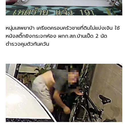
หนุ่มเสพยาบ้า เครียดครอบครัวขายที่ดินไม่แบ่งเงิน ใช้
หนังสติ๊กยิงกระจกห้อง ผกก.สภ.บ้านเป็ด 2 นัด
ตำรวจคุมตัวทันควัน