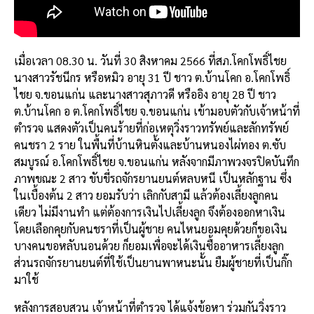
เมื่อเวลา 08.30 น. วันที่ 30 สิงหาคม 2566 ที่สภ.โคกโพธิ์ไชย
นางสาวรัชนีกร หรือหมิว อายุ 31 ปี ชาว ต.บ้านโคก อ.โคกโพธิ์
ไชย จ.ขอนแก่น และนางสาวสุภาวดี หรืออิง อายุ 28 ปี ชาว
ต.บ้านโคก อ ต.โคกโพธิ์ไชย จ.ขอนแก่น เข้ามอบตัวกับเจ้าหน้าที่
ตำรวจ แสดงตัวเป็นคนร้ายที่ก่อเหตุวิ่งราวทรัพย์และลักทรัพย์
คนชรา 2 ราย ในพื้นที่บ้านหินตั้งและบ้านหนองไผ่ทอง ต.ซับ
สมบูรณ์ อ.โคกโพธิ์ไชย จ.ขอนแก่น หลังจากมีภาพวงจรปิดบันทึก
ภาพขณะ 2 สาว ขับขี่รถจักรยานยนต์หลบหนี เป็นหลักฐาน ซึ่ง
ในเบื้องต้น 2 สาว ยอมรับว่า เลิกกับสามี แล้วต้องเลี้ยงลูกคน
เดียว ไม่มีงานทำ แต่ต้องการเงินไปเลี้ยงลูก จึงต้องออกหาเงิน
โดยเลือกคุยกับคนชราที่เป็นผู้ชาย คนไหนยอมคุยด้วยก็ขอเงิน
บางคนขอหลับนอนด้วย ก็ยอมเพื่อจะได้เงินซื้ออาหารเลี้ยงลูก
ส่วนรถจักรยานยนต์ที่ใช้เป็นยานพาหนะนั้น ยืมผู้ชายที่เป็นกิ๊ก
มาใช้
หลังการสอบสวน เจ้าหน้าที่ตำรวจ ได้แจ้งข้อหา ร่วมกันวิ่งราว