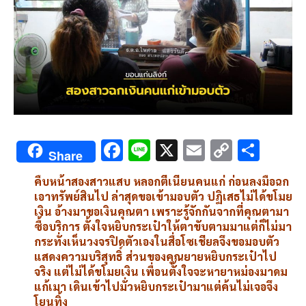
F
Li
X
E
C
S
Share
ac
n
m
o
h
คืบหน้าสองสาวแสบ หลอกตีเนียนคนแก่ ก่อนลงมือฉก
e
e
ai
py
ar
เอาทรัพย์สินไป ล่าสุดขอเข้ามอบตัว ปฏิเสธไม่ได้ขโมย
b
l
Li
e
เงิน อ้างมาขอเงินคุณตา เพราะรู้จักกันจากที่คุณตามา
ซื้อบริการ ตั้งใจหยิบกระเป๋าให้ตาขับตามมาแต่ก็ไม่มา
o
n
กระทั่งเห็นวงจรปิดตัวเองในสื่อโซเชียลจึงขอมอบตัว
o
k
แสดงความบริสุทธิ์ ส่วนของคุณยายหยิบกระเป๋าไป
จริง แต่ไม่ได้ขโมยเงิน เพื่อนตั้งใจจะหายาหม่องมาดม
k
แก้เมา เดินเข้าไปมั่วหยิบกระเป๋ามาแต่ค้นไม่เจอจึง
โยนทิ้ง