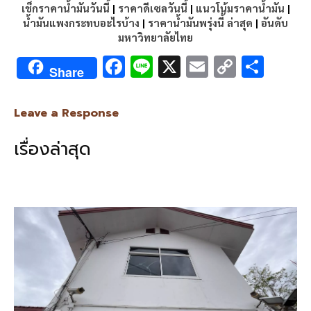
เช็กราคาน้ำมันวันนี้
|
ราคาดีเซลวันนี้
|
แนวโน้มราคาน้ำมัน
|
น้ำมันแพงกระทบอะไรบ้าง
|
ราคาน้ำมันพรุ่งนี้ ล่าสุด
|
อันดับ
มหาวิทยาลัยไทย
F
Li
X
E
C
S
Share
ac
n
m
o
h
e
e
ai
py
ar
Leave a Response
b
l
Li
e
เรื่องล่าสุด
o
n
o
k
k