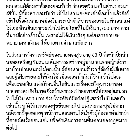
สอบสวนผู้ต้องหาทั้งสองยอมรับว่า ก่อเหตุจริง แต่ในส่วนขอวนา
งสีนั้น ผู้ต้องหา ยอมรับว่า เข้าไปหา และขอเข้าห้องน้ำ แล้วอิงก็
เข้าไปรื้อค้นหายาหม่องในกระเป๋าผ้าสีขาวของยายในที่นอน แต่
ไม่เจอ จึงหยิบเอากระเป๋าไปด้วย โดยที่ไม่มีเงิน 1,700 บาท ตาม
ที่นางสีกล่าวอ้างนั้น เพราะไม่ได้เงินจริงๆ แต่สงสารยาย จะ
พยายามหาเงินมาให้ยายตามจำนวนดังกล่าว
ในส่วนการวิ่งราวทรัพย์ของนายทองสุข อายุ 63 ปี ที่หน้าปั้มน้ำ
หยอดเหรียญ ริมถนนเส้นทางระหว่างหมู่บ้าน หนองหญ้าลังกา
มาบ้านบ้านหนองไผ่ทองนั้น ผู้ต้องหายอมรับว่า รู้จักกับผู้เสียหาย
และผู้เสียหายเคยให้เงินใช้ เมื่อเจอหน้ากัน ก็ขี่รถเข้าไปจอด
เพื่อจะขอเงิน แต่กลัวคนอื่นได้ยินและเรื่องจะถึงหูภรรยาของ
นายทองสุข จึงไม่พูด จึงคว้าเอากระเป๋าสะพายที่ห้อยอยู่แฮนรถ
ไป ได้เงิน 600 บาท ส่วนโทรศัพท์มือถือปฏิเสธว่าไม่มี และทำ
เช่นนั้น หวังให้นายทองสุขขี่รถตามไป แต่นายทองสุขไม่ตาม
หลังจากชี้จุดก่อเหตุ พนักงานสอบสวนได้นำตัวผู้ต้องหาส่งฝากขัง
ที่ศาลจังหวัดขอนแก่น เพื่อดำเดินการตามขั้นตอนของกฎหมาย
ต่อไป