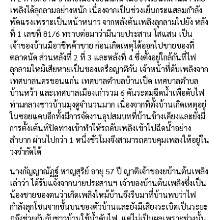
เพลิงได้ลุกลามอย่างหนัก
เนื่องจากเป็นช่วงเย็นกระแสลมกำลัง
พัดแรงเพราะเป็นหน้าหนาว
จากหลังต้นเพลิงลุกลามไปยัง
หลัง
ที่
1
เลขที่
81/6
ทราบต่อมาว่ามีนายประสาน
โสแสน
เป็น
เจ้าของบ้านมีอาชีพค้าขาย
ก่อนเกิดเหตุได้ออกไปขายของที่
ตลาดนัด
ส่วนหลังที่
2
ที่
3
และหลังที่
4
ซึ่งตั้งอยู่ใกล้กันที่ไฟ
ลุกลามไหม้เสียหายเป็นของเครือญาติกัน
เจ้าหน้าที่ดับเพลิงจาก
เทศบาลนครขอนแก่น
เทศบาลตำบลบ้านเป็ด
เทศบาลตำบล
บ้านหว้า
และเทศบาลเมืองเก่ารวม
6
คันระดมฉีดน้ำเพื่อดับไฟ
ท่ามกลางชาวบ้านมุงดูจำนวนมาก
เนื่องจากที่ตั้งบ้านเกิดเหตุอยู่
ในซอยแคบอีกทั้งมีการจัดงานอุปสมบทที่บ้านข้างเคียงและยังมี
การตั้งเต้นท์ปิดทางเข้าทำให้รถดับเพลิงเข้าไปฉีดน้ำอย่าง
ลำบาก
ผ่านไปกว่า
1
หนึ่งชั่วโมงจึงสามารถควบคุมเพลงให้อยู่ใน
วงจำกัดได้
นางกัญญาณัฏฐ์
หาญสุริย์
อายุ
57
ปี
ญาติเจ้าของยบ้านต้นเพลิง
เล่าว่า
ได้รับแจ้งจากนายประสานฯ
เจ้าของบ้านต้นเพลิงซึ่งเป็น
น้องชายของตนว่าเกิดเพลิงไหม้บ้านจึงรีบมาที่บ้านพบว่าไฟ
กำลังลุกโชนจากชั้นบนของตัวบ้านและยังมีเสียงระเบิดเป็นระยะ
ๆ
จึงช่วยกันกับชาวบ้านใช้น้ำดับไฟ
แต่ไม่เป็นผลเพราะช่วงนั้น