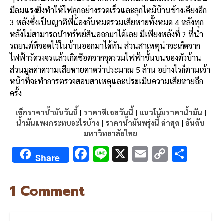
มีลมแรงยิ่งทำให้ไฟลุกอย่างรวดเร็วและลุกไหม้บ้านข้างเคียงอีก
3
หลังซึ่งเป็นญาติพี่น้องกันหมดรวมเสียหายทั้งหมด
4
หลังทุก
หลังไม่สามารถนำทรัพย์สินออกมาได้เลย
มีเพียงหลังที่
2
ที่นำ
รถยนต์ที่จอดไว้ในบ้านออกมาได้ทัน
ส่วนสาเหตุน่าจะเกิดจาก
ไฟฟ้ารัดวงจรแล้วเกิดช๊อตจากจุดรวมไฟฟ้าชั้นบนของตัวบ้าน
ส่วนมูลค่าความเสียหายคาดว่าประมาณ
5
ล้าน
อย่างไรก็ตามเจ้า
หน้าที่จะทำการตรวจสอบสาเหตุและประเมินความเสียหายอีก
ครั้ง
เช็กราคาน้ำมันวันนี้
|
ราคาดีเซลวันนี้
|
แนวโน้มราคาน้ำมัน
|
น้ำมันแพงกระทบอะไรบ้าง
|
ราคาน้ำมันพรุ่งนี้ ล่าสุด
|
อันดับ
มหาวิทยาลัยไทย
F
Li
X
E
C
S
Share
ac
n
m
o
h
e
e
ai
py
ar
ขอนแก่น คืบหน้าไฟไหม
1 Comment
b
l
Li
e
o
n