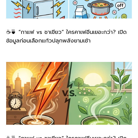
☕🍵 “กาแฟ vs ชาเขียว” ใครคาเฟอีนเยอะกว่า? เปิด
ข้อมูลก่อนเลือกแก้วปลุกพลังยามเช้า