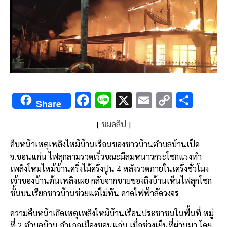
F
Li
X
E
C
S
Share
ac
n
m
o
h
[
ชมคลิป
]
e
e
ai
py
ar
b
l
Li
e
คืบหน้าเหตุเพลิงไหม้บ้านเรือนของชาวบ้านตำบลบ้านเป็ด
จ
.
ขอนแก่น
ไฟลุกลามรวดเร็วขณะมีลมหนาวกระโชกแรงทำ
o
n
เพลิงโหมไหม้บ้านครึ่งไม้ครึ่งปูน
4
หลังรวดภายในเครึ่งชั่วโมง
o
k
เจ้าของบ้านต้นเพลิงเผย
กลับจากขายของถึงบ้านเห็นไฟลุกโชก
k
ชั้นบนเรียกชาวบ้านช่วยแต่ไม่ทัน
คาดไฟฟ้าลัดวงจร
ความคืบหน้าเกิดเหตุเพลิงไหม้บ้านเรือนประชาชนในพื้นที่
หมู่
ที่
2
ตำบลบ้าน
อำเภอเมืองขอนแก่น
เมื่อช่วงเย็นที่ผ่านมา
โดย