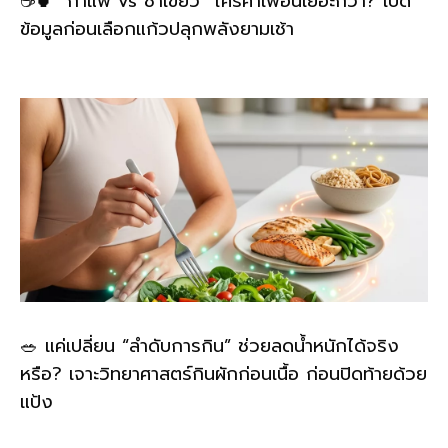
☕🍵 “กาแฟ vs ชาเขียว” ใครคาเฟอีนเยอะกว่า? เปิด
ข้อมูลก่อนเลือกแก้วปลุกพลังยามเช้า
🥗 แค่เปลี่ยน “ลำดับการกิน” ช่วยลดน้ำหนักได้จริง
หรือ? เจาะวิทยาศาสตร์กินผักก่อนเนื้อ ก่อนปิดท้ายด้วย
แป้ง