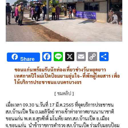
F
Li
X
E
C
S
Share
ac
n
m
o
h
ขอนแก่นพร้อมรับนักท่องเที่ยวช่วงวันหยุดยาว
e
e
ai
py
ar
เทศกาลปีใหม่เปิดป้อมยามอุ่นใจ
–
ที่พักผู้โดยสาร
เพื่อ
b
l
Li
e
ให้บริการประชาชนแบบครบวงจร
o
n
[
ชมคลิป
]
o
k
เมื่อเวลา
09.30
น
.
วันที่
17
มี
.
ค
.2565
ที่จุดบริการประชาชน
k
สภ
.
บ้านเป็ด
ริม
ถ
.
มะลิวัลย์
ทางเข้าท่าอากาศยานนานาชาติ
ขอนแก่น
พ
.
ต
.
อ
.
สุรศักดิ์
มโนทัย
ผกก
.
สภ
.
บ้านเป็ด
อ
.
เมือง
จ
.
ขอนแก่น
นำข้าราชการตำรวจ
สภ
.
บ้านเป็ด
ร่วมรับมอบป้อม