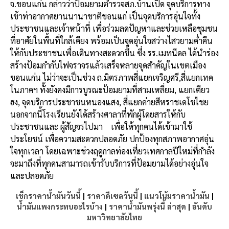
จ
.
ขอนแก่น
กล่าวว่า
ป้อมยามตำรวจสภ
.
บ้านเป็ด
จุดบริการทาง
เข้าท่าอากาศยานนานาชาติขอนแก่
เป็นจุดบริการอุ่นใจทั้ง
ประชาชนและเจ้าหน้าที่
เพื่อร่วมลดปัญหาและช่วยเหลือชุมชน
ที่อาศัยในพื้นที่ใกล้เคียง
พร้อมเป็นจุดอุ่นใจสว่างไสวยามค่ำคืน
ให้กับประชาชนเพื่อเดินทางสะดวกขึ้น
ซึ่ง
รร
.
เมทนีดล
ได้นำร่อง
สร้างป้อมกำกับไฟจราจรแล้วเสร็จหลายจุดสำคัญในเขตเมือง
ขอนแก่น
ไม่ว่าจะเป็นช่วง
ถ
.
มิตรภาพสี่แยกเจริญศรี
,
สี่แยกเทค
โนภาคฯ
ทั้งยังคงมีการบูรณะป้อมยามที่สามเหลี่ยม
,
แยกเตียว
ฮง
,
จุดบริการประชาชนหนองแสง
,
สี่แยกค่ายสีหราชเดโชไชย
นอกจากนี้โรงเรียนยังได้สร้างศาลาที่พักผู้โดยสารให้กับ
ประชาชนและ
ผู้สัญจรไปมา
เพื่อให้ทุกคนได้เข้ามาใช้
ประโยชน์
เพื่อความสะดวก
ปลอดภัย
ปกป้องทุกสภาพอากาศอุ่น
ใจทุกเวลา
โดยเฉพาะช่วงฤดูกาลท่องเที่ยวเทศกาลปีใหม่ที่กำลัง
จะมาถึงที่ทุกคนสามารถเข้ารับบริการที่ป้อมยามได้อย่างอุ่นใจ
และปลอดภัย
เช็กราคาน้ำมันวันนี้
|
ราคาดีเซลวันนี้
|
แนวโน้มราคาน้ำมัน
|
น้ำมันแพงกระทบอะไรบ้าง
|
ราคาน้ำมันพรุ่งนี้ ล่าสุด
|
อันดับ
มหาวิทยาลัยไทย