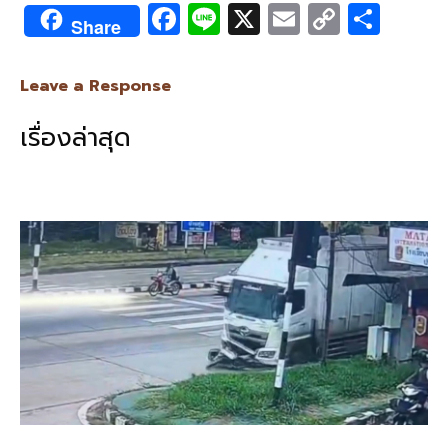
F
Li
X
E
C
S
Share
ac
n
m
o
h
e
e
ai
py
ar
Leave a Response
b
l
Li
e
เรื่องล่าสุด
o
n
o
k
k