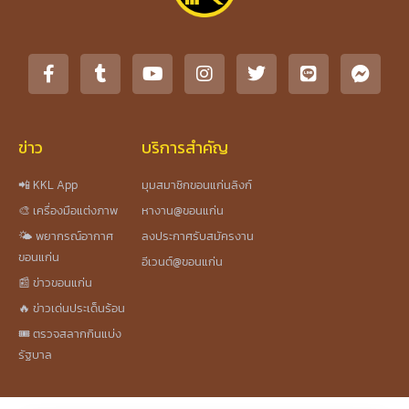
ข่าว
บริการสำคัญ
📲 KKL App
มุมสมาชิกขอนแก่นลิงก์
🎨 เครื่องมือแต่งภาพ
หางาน@ขอนแก่น
🌤️ พยากรณ์อากาศ
ลงประกาศรับสมัครงาน
ขอนแก่น
อีเวนต์@ขอนแก่น
📰 ข่าวขอนแก่น
🔥 ข่าวเด่นประเด็นร้อน
🎟️ ตรวจสลากกินแบ่ง
รัฐบาล