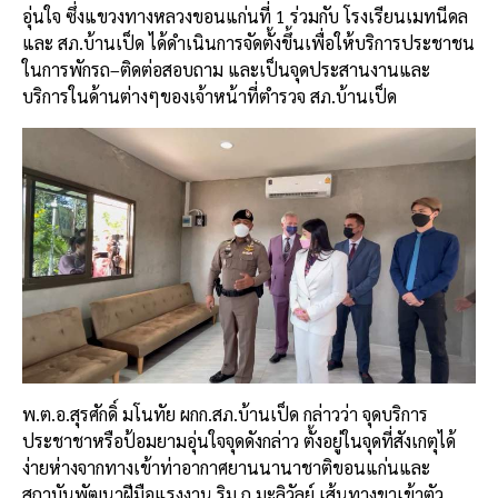
อุ่นใจ
ซึ่งแขวงทางหลวงขอนแก่นที่
1
ร่วมกับ
โรงเรียนเมทนีดล
และ
สภ
.
บ้านเป็ด
ได้ดำเนินการจัดตั้งขึ้นเพื่อให้บริการประชาชน
ในการพักรถ
–
ติดต่อสอบถาม
และเป็นจุดประสานงานและ
บริการในด้านต่างๆของเจ้าหน้าที่ตำรวจ
สภ
.
บ้านเป็ด
พ
.
ต
.
อ
.
สุรศักดิ์
มโนทัย
ผกก
.
สภ
.
บ้านเป็ด
กล่าวว่า
จุดบริการ
ประชาชาหรือป้อมยามอุ่นใจจุดดังกล่าว
ตั้งอยู่ในจุดที่สังเกตุได้
ง่ายห่างจากทางเข้าท่าอากาศยานนานาชาติขอนแก่นและ
สถาบันพัฒนาฝีมือแรงงาน
ริม
ถ
.
มะลิวัลย์
เส้นทางขาเข้าตัว