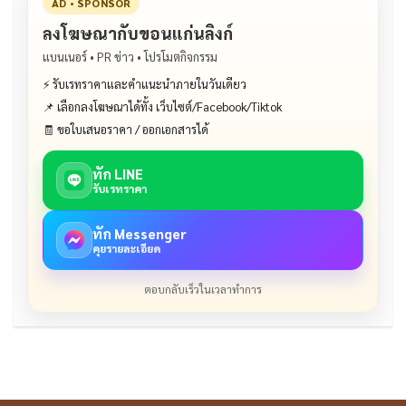
AD • SPONSOR
ลงโฆษณากับขอนแก่นลิงก์
แบนเนอร์ • PR ข่าว • โปรโมตกิจกรรม
⚡ รับเรทราคาและคำแนะนำภายในวันเดียว
📌 เลือกลงโฆษณาได้ทั้ง เว็บไซต์/Facebook/Tiktok
🧾 ขอใบเสนอราคา / ออกเอกสารได้
ทัก LINE
รับเรทราคา
ทัก Messenger
คุยรายละเอียด
ตอบกลับเร็วในเวลาทำการ