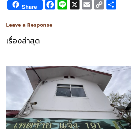
F
Li
X
E
C
S
Share
ac
n
m
o
h
e
e
ai
py
ar
Leave a Response
b
l
Li
e
เรื่องล่าสุด
o
n
o
k
k