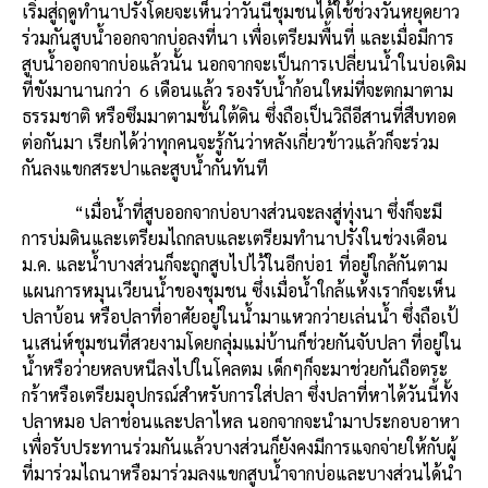
เริ่มสู่ฤดูทำนาปรัง
โดยจะเห็นว่าวันนี้ชุมชนได้ใช้ช่วงวันหยุดยาว
ร่วมกันสูบน้ำออกจากบ่อลงที่นา
เพื่อเตรียมพื้นที่
และเมื่อมีการ
สูบน้ำออกจากบ่อแล้วนั้น
นอกจากจะเป็นการเปลี่ยนน้ำในบ่อเดิม
ที่ขังมานานกว่า
6
เดือนแล้ว
รองรับน้ำก้อนใหม่ที่จะตกมาตาม
ธรรมชาติ
หรือซึมมาตามชั้นใต้ดิน
ซึ่งถือเป็นวิถีอีสานที่สืบทอด
ต่อกันมา
เรียกได้ว่าทุกคนจะรู้กันว่าหลังเกี่ยวข้าวแล้วก็จะร่วม
กันลงแขกสระปาและสูบน้ำกันทันที
“
เมื่อน้ำที่สูบออกจากบ่อบางส่วนจะลงสู่ทุ่งนา
ซึ่งก็จะมี
การบ่มดินและเตรียมไถกลบและเตรียมทำนาปรังในช่วงเดือน
ม
.
ค
.
และน้ำบางส่วนก็จะถูกสูบไปไว้ในอีกบ่อ
1
ที่อยู่ใกล้กันตาม
แผนการหมุนเวียนน้ำของชุมชน
ซึ่งเมื่อน้ำใกล้แห้งเราก็จะเห็น
ปลาบ้อน
หรือปลาที่อาศัยอยู่ในน้ำมาแหวกว่ายเล่นน้ำ
ซึ่งถือเป้
นเสน่ห์ชุมชนที่สวยงาม
โดยกลุ่มแม่บ้านก็ช่วยกันจับปลา
ที่อยู่ใน
น้ำหรือว่ายหลบหนีลงไปในโคลตม
เด็กๆก็จะมาช่วยกันถือตระ
กร้าหรือเตรียมอุปกรณ์สำหรับการใส่ปลา
ซึ่งปลาที่หาได้วันนี้ทั้ง
ปลาหมอ
ปลาช่อนและปลาไหล
นอกจากจะนำมาประกอบอาหา
เพื่อรับประทานร่วมกันแล้ว
บางส่วนก็ยังคงมีการแจกจ่ายให้กับผู้
ที่มาร่วมไถนาหรือมาร่วมลงแขกสูบน้ำจากบ่อ
และบางส่วนได้นำ