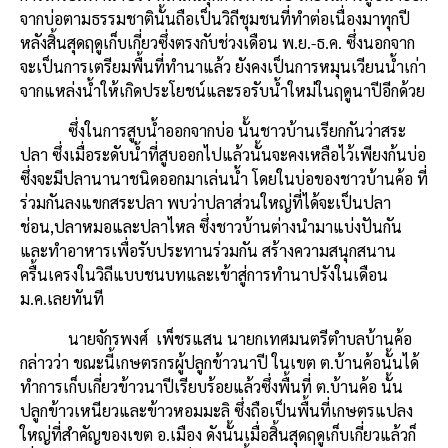
จากบ่อตามธรรมชาตินั้นถือเป็นวิถีชุมชนที่ทำต่อเนื่องมาทุกปี
หลังสิ้นสุดฤดูเก็บเกี่ยว
ซึ่งตรงกับช่วงเดือน
พ
.
ย
.-
ธ
.
ค
.
ซึ่งนอกจาก
จะเป็นการเตรียมพื้นที่ทำนาแล้ว
ยังคงเป็นการหมุนเวียนน้ำเก่า
จากแหล่งน้ำให้เกิดประโยชน์และรอรับน้ำใหม่ในฤดูนาปีอีกด้วย
ซึ่งในการสูบน้ำออกจากบ่อ
นั้นชาวบ้านเรียกกันว่าสระ
ปลา
ซึ่งเมื่อระดับน้ำที่สูบออกไปแล้วนั้นจะคงเหลือไว้เพียงก้นบ่อ
ซึ่งจะมีปลานานาชนิดออกมาเล่นน้ำ
โดยในบ่อของชาวบ้านค้อ
ที่
ร่วมกันลงแขกสระปลา
พบว่าปลาส่วนใหญ่ที่ได้จะเป็นปลา
ช่อน
,
ปลาหมอและปลาไหล
ซึ่งชาวบ้านต่างนำมาแบ่งปันกัน
และทำอาหารเพื่อรับประทานร่วมกัน
สร้างความสนุกสนาน
ครื้นเครงในวิถีแบบชนบทและเข้าสู่การทำนาปรังในเดือน
ม
.
ค
.
เลยทันที
นายจักรพงศ์
เพ็ชรแสน
นายกเทศมนตรีตำบลบ้านค้อ
กล่าวว่า
ขณะนี้เกษตรกรผู้ปลูกข้าวนาปี
ในเขต
ต
.
บ้านค้อนั้นได้
ทำการเก็บเกี่ยวข้าวนาปีเรียบร้อยแล้ว
ซึ่งพื้นที่
ต
.
บ้านค้อ
นั้น
ปลูกข้าวเหนียวและข้าวหอมมะลิ
ซึ่งถือเป็นพื้นที่เกษตรแปลง
ใหญ่ที่สำคัญของเขต
อ
.
เมือง
ดังนั้นเมื่อสิ้นสุดฤดูเก็บเกี่ยวแล้วก็