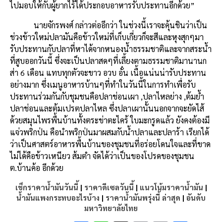
ไปมอบให้กับผู้ยากไร้ได้ประกอบอาหารรับประทานอีกด้วย
”
นายจักรพงศ์
กล่าวต่ออีกว่า
ในช่วงนี้เราจะคุ้นชินว่าเป็น
ช่วงข้าวใหม่ปลามัน
คือข้าวใหม่ที่เก็บเกี่ยวก็จะสีและหุงสุกๆมา
รับประทานกับปลาที่หาได้จากหนองน้ำธรรมชาติและจากสระน้ำ
ที่สูบออกวันนี้
ซึ่งจะเป็นปลาสดๆที่เลี้ยงตามธรรมชาติมานานก
ส่า
6
เดือน
แทบทุกตัวจะขาว
อวบ
อั๋น
เนื้อแน่นน่ารับประทาน
อย่างมาก
ซึ่งเมนูอาหารบ้านๆที่ทำในวันนี้ในการทำเพื่อรับ
ประทานร่วมกันกับชุมชนคือปลาช่อนเผา
,
ปลาไหลย่าง
,
ต้มย้ำ
ปลาช่อนและต้มเปรตปลาไหล
ซึ่งปลาเผานั้นนอกจากจะยัดไส้
ด้วยสมุนไพรพื้นบ้านทั้งตระข่าตะไคร้
ใบมะกรูดแล้ว
ยังคงต้องมี
แจ่วพริกป่น
คือนำพริกป่นมาผสมกับน้ำปลาและปลาร้า
เรียกได้
ว่าเป็นศาสตร์อาหารพื้นบ้านของชุมชนที่อร่อยโดนใจ
และที่ขาด
ไม่ได้คือข้าวเหนียว
ส้มตำ
จัดได้ว่าเป็นของโปรดของชุมชน
ต
.
บ้านค้อ
อีกด้วย
เช็กราคาน้ำมันวันนี้
|
ราคาดีเซลวันนี้
|
แนวโน้มราคาน้ำมัน
|
น้ำมันแพงกระทบอะไรบ้าง
|
ราคาน้ำมันพรุ่งนี้ ล่าสุด
|
อันดับ
มหาวิทยาลัยไทย