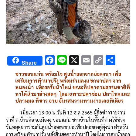
F
Li
X
E
C
S
Share
ac
n
m
o
h
ชาวขอนแก่น
พร้อมใจ
สูบน้ำออกจากบ่อลงนา
เพื่อ
e
e
ai
py
ar
เตรียมการทำนาปรัง
พร้อมร่วมลงแขกหาปลา
จาก
b
l
Li
e
หนองน้ำ
เพื่อรอรับน้ำใหม่
ขณะที่ปลาตามธรรมชาติที่
หาได้นำมาย่างสดๆ
โดยเฉพาะปลาช่อน
ปลาไหลและ
o
n
ปลาหมอ
ที่ขาว
อวบ
อั๋นรสหวานทานง่ายเลยทีเดียว
o
k
เมื่อเวลา
13.00
น
.
วันที่
12
ธ
.
ค
.2565
ผู้สื่อข่าวรายงาน
k
ว่าที่
ต
.
บ้านค้อ
อ
.
เมือง
จ
.
ขอนแก่น
ชาวบ้านในพื้นที่ต่างใช้ช่วง
วันหยุดยาวร่วมกันสูบน้ำออกจากบ่อเพื่อปล่อยลงสู่ทุ่งนา
สำหรับ
การเตรียมทำนาปรัง
หลังสิ้นสุดการทำนาปี
โดยในการสูบน้ำออก