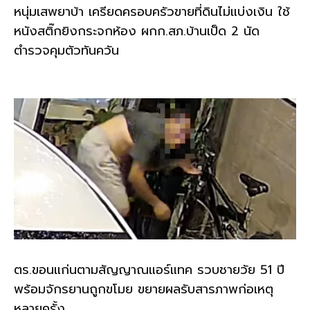
หนุ่มเสพยาบ้า เครียดครอบครัวขายที่ดินไม่แบ่งเงิน ใช้
หนังสติ๊กยิงกระจกห้อง ผกก.สภ.บ้านเป็ด 2 นัด
ตำรวจคุมตัวทันควัน
ตร.ขอนแก่นตามสัญญาณแอร์แทค รวบชายวัย 51 ปี
พร้อมจักรยานถูกขโมย ขยายผลรับสารภาพก่อเหตุ
หลายครั้ง