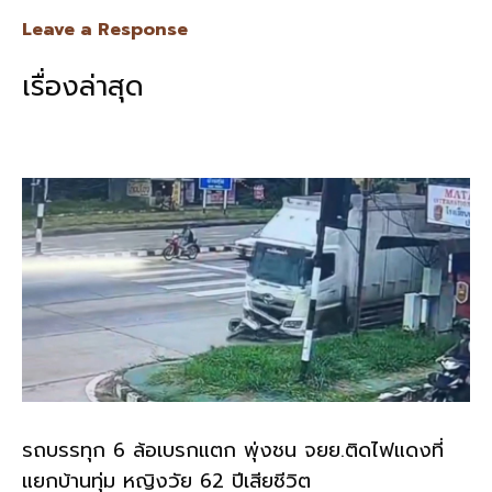
e
e
ai
py
ar
Leave a Response
b
l
Li
e
เรื่องล่าสุด
o
n
o
k
k
รถบรรทุก 6 ล้อเบรกแตก พุ่งชน จยย.ติดไฟแดงที่
แยกบ้านทุ่ม หญิงวัย 62 ปีเสียชีวิต