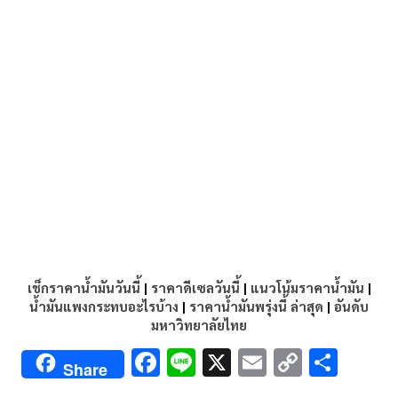
เช็กราคาน้ำมันวันนี้
|
ราคาดีเซลวันนี้
|
แนวโน้มราคาน้ำมัน
|
น้ำมันแพงกระทบอะไรบ้าง
|
ราคาน้ำมันพรุ่งนี้ ล่าสุด
|
อันดับ
มหาวิทยาลัยไทย
F
Li
X
E
C
S
Share
ac
n
m
o
h