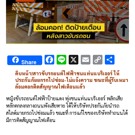
F
Li
X
E
C
S
Share
ac
n
m
o
h
คืบหน้า!สาวขับรถยนต์ไฟฟ้าชนแท่นแบริเออร์ ให้
e
e
ai
py
ar
ประกันภัยยกรถไปซ่อม-ไม่แจ้งความ ขณะที่ผู้รับเหมา
b
l
Li
e
ล้อมคอกติดสัญญาณไฟเตือนแล้ว
o
n
หญิงขับรถยนต์ไฟฟ้าป้ายแดง พุ่งชนแท่นแบริเออร์ พลิกเสีย
o
k
หลักตกลงกลางถนนพังเสียหาย ได้ให้บริษัทประกันภัยนำรถ
สไลด์มายกรถไปซ่อมแล้ว ขณะที่ การแก้ไขของบริษัททำถนนได้
k
มีการติดสัญญาณไฟเตือน