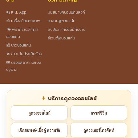
📲 KKL App
มุมสมาชิกขอนแก่นลิงก์
🎨 เครื่องมือแต่งภาพ
หางาน@ขอนแก่น
🌤️ พยากรณ์อากาศ
ลงประกาศรับสมัครงาน
ขอนแก่น
อีเวนต์@ขอนแก่น
📰 ข่าวขอนแก่น
🔥 ข่าวเด่นประเด็นร้อน
🎟️ ตรวจสลากกินแบ่ง
รัฐบาล
บริการดูดวงออนไลน์
ดูดวงออนไลน์
กราฟชีวิต
เช็กสมพงษ์ เนื้อคู่ ความรัก
ดูดวงเบอร์โทรศัพท์