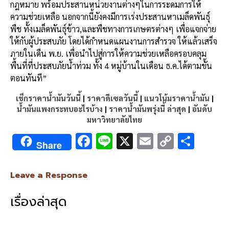
กฎหมาย พร้อมประสานหน่วยงานต่างๆในการระดมการให้
ความช่วยเหลือ นอกจากนี้ยังคงมีการเร่งประสานหาเมล็ดพันธุ์
พืช ทั้งเมล็ดพันธุ์ข้าว,และพืชทางการเกษตรต่างๆ เพื่อแจกจ่าย
ให้กับผู้ประสบภัย โดยได้กำหนดแผนงานการสำรวจ ให้แล้วเสร็จ
ภายในเดืน พ.ย. เพื่อนำไปสู่การให้ความช่วยเหลือครอบคลุม
พื้นที่ที่ประสบภัยน้ำท่วม ทั้ง 4 หมู่บ้านในเดือน ธ.ค.ได้ตามขั้น
ตอนทันที”
เช็กราคาน้ำมันวันนี้
|
ราคาดีเซลวันนี้
|
แนวโน้มราคาน้ำมัน
|
น้ำมันแพงกระทบอะไรบ้าง
|
ราคาน้ำมันพรุ่งนี้ ล่าสุด
|
อันดับ
มหาวิทยาลัยไทย
F
Li
X
E
C
S
Share
ac
n
m
o
h
e
e
ai
py
ar
Leave a Response
b
l
Li
e
เรื่องล่าสุด
o
n
o
k