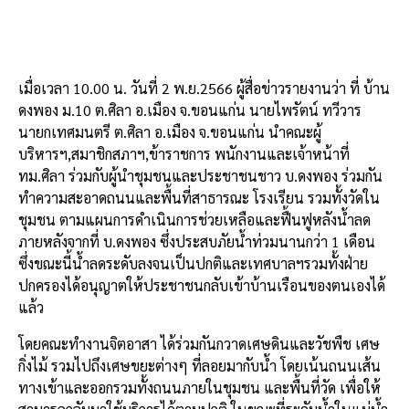
เมื่อเวลา 10.00 น. วันที่ 2 พ.ย.2566 ผู้สื่อข่าวรายงานว่า ที่ บ้าน
ดงพอง ม.10 ต.ศิลา อ.เมือง จ.ขอนแก่น นายไพรัตน์ ทวีวาร
นายกเทศมนตรี ต.ศิลา อ.เมือง จ.ขอนแก่น นำคณะผู้
บริหารฯ,สมาชิกสภาฯ,ข้าราชการ พนักงานและเจ้าหน้าที่
ทม.ศิลา ร่วมกับผู้นำชุมชนและประชาชนชาว บ.ดงพอง ร่วมกัน
ทำความสะอาดถนนและพื้นที่สาธารณะ โรงเรียน รวมทั้งวัดใน
ชุมชน ตามแผนการดำเนินการช่วยเหลือและฟื้นฟูหลังน้ำลด
ภายหลังจากที่ บ.ดงพอง ซึ่งประสบภัยน้ำท่วมนานกว่า 1 เดือน
ซึ่งขณะนี้น้ำลดระดับลงจนเป็นปกติและเทศบาลฯรวมทั้งฝ่าย
ปกครองได้อนุญาตให้ประชาชนกลับเข้าบ้านเรือนของตนเองได้
แล้ว
โดยคณะทำงานจิตอาสา ได้ร่วมกันกวาดเศษดินและวัชพืช เศษ
กิ่งไม้ รวมไปถึงเศษขยะต่างๆ ที่ลอยมากับน้ำ โดยเน้นถนนเส้น
ทางเข้าและออกรวมทั้งถนนภายในชุมชน และพื้นที่วัด เพื่อให้