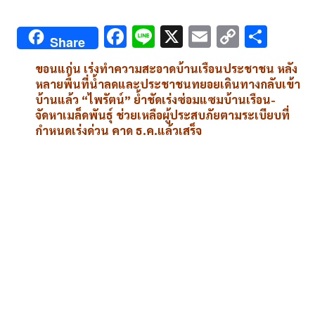
F
Li
X
E
C
S
Share
ac
n
m
o
h
ขอนแก่น เร่งทำความสะอาดบ้านเรือนประชาชน หลัง
e
e
ai
py
ar
หลายพื้นที่น้ำลดและประชาชนทยอยเดินทางกลับเข้า
b
l
Li
e
บ้านแล้ว “ไพรัตน์” ย้ำชัดเร่งซ่อมแซมบ้านเรือน-
จัดหาเมล็ดพันธุ์ ช่วยเหลือผู้ประสบภัยตามระเบียบที่
o
n
กำหนดเร่งด่วน คาด ธ.ค.แล้วเสร็จ
o
k
k