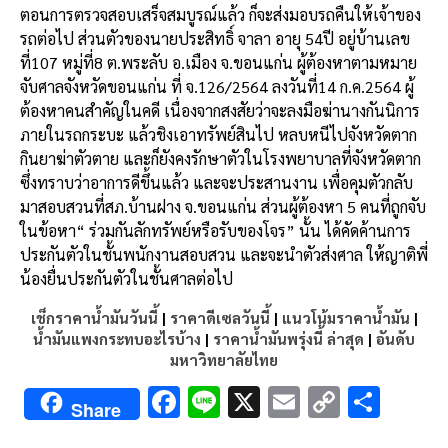
ตอนการตรวจสอบเสร็จสมบูรณ์แล้ว ก็จะส่งมอบรถคืนให้เจ้าของ
รถต่อไป ส่วนตัวของนายประสิทธิ์ จาลา อายุ 54ปี อยู่บ้านเลข
ที่107 หมู่ที่8 ต.พระลับ อ.เมือง จ.ขอนแก่น ผู้ต้องหาตามหมาย
จับศาลจังหวัดขอนแก่น ที่ จ.126/2564 ลงวันที่14 ก.ค.2564 ผู้
ต้องหาคนสำคัญในคดี เนื่องจากสงสัยว่าจะลงมือฆ่านางกันนิการ
ภายในรถกระบะ แล้วชิงเอาทรัพย์สินไป หลบหนีไปจังหวัดตาก
กินยาฆ่าตัวตาย และก็ยังคงรักษาตัวในโรงพยาบาลที่จังหวัดตาก
ซึ่งทราบว่าอาการดีขึ้นแล้ว และจะประสานงาน เพื่อคุมตัวกลับ
มาสอบสวนที่สภ.บ้านฝาง จ.ขอนแก่น ส่วนผู้ต้องหา 5 คนที่ถูกจับ
ในข้อหา“ ร่วมกันลักทรัพย์หรือรับของโจร” นั้น ได้คัดค้านการ
ประกันตัวในชั้นพนักงานสอบสวน และจะนำตัวส่งศาล ให้ญาติพี่
น้องยื่นประกันตัวในชั้นศาลต่อไป
เช็กราคาน้ำมันวันนี้
|
ราคาดีเซลวันนี้
|
แนวโน้มราคาน้ำมัน
|
น้ำมันแพงกระทบอะไรบ้าง
|
ราคาน้ำมันพรุ่งนี้ ล่าสุด
|
อันดับ
มหาวิทยาลัยไทย
F
Li
X
E
C
S
Share
ac
n
m
o
h