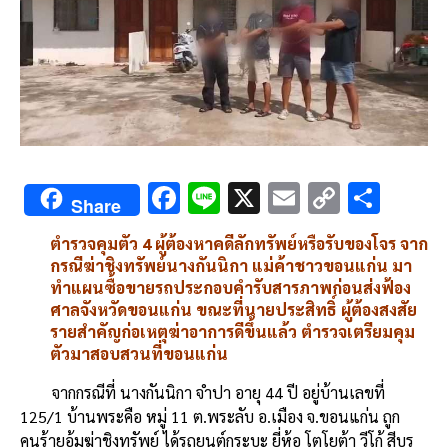
F
Li
X
E
C
S
Share
ac
n
m
o
h
ตำรวจคุมตัว 4 ผู้ต้องหาคดีลักทรัพย์หรือรับของโจร จาก
e
e
ai
py
ar
กรณีฆ่าชิงทรัพย์นางกันนิกา แม่ค้าชาวขอนแก่น มา
b
l
Li
e
ทำแผนซื้อขายรถประกอบคำรับสารภาพก่อนส่งฟ้อง
ศาลจังหวัดขอนแก่น ขณะที่นายประสิทธิ์ ผู้ต้องสงสัย
o
n
รายสำคัญก่อเหตุฆ่าอาการดีขึ้นแล้ว ตำรวจเตรียมคุม
o
k
ตัวมาสอบสวนที่ขอนแก่น
k
จากกรณีที่ นางกันนิกา จำปา อายุ 44 ปี อยู่บ้านเลขที่
125/1 บ้านพระคือ หมู่ 11 ต.พระลับ อ.เมือง จ.ขอนแก่น ถูก
คนร้ายอุ้มฆ่าชิงทรัพย์ ได้รถยนต์กระบะ ยี่ห้อ โตโยต้า วีโก้ สีบร