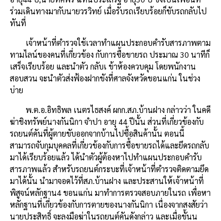
ร่วมเดินทางมากับนายวรวิทย์ เมื่อรับรถเรียบร้อยก็ขับรถกลับไป
ทันที่
เจ้าหน้าที่ตำรวจใช้เวลาทำแผนประกอบคำรับสารภาพตาม
ทามไลน์ของคนที่เกี่ยวข้อง กับการซื้อขายรถ ประมาณ 30 นาทีก็
เสร็จเรียบร้อย และนำตัว กลับเ ข้าห้องควบคุม โดยพนักงาน
สอบสวน จะนำตัวส่งฟ้องฝากขังที่ศาลจังหวัดขอนแก่น ในช่วง
บ่าย
พ.ต.อ.อิทธิพล เนตรไธสงค์ ผกก.สภ.บ้านฝาง กล่าวว่า ในคดี
ฆ่าชิงทรัพย์นางกันนิกา จำปา อายุ 44 ปีนั้น ส่วนที่เกี่ยวข้องกับ
รถยนต์คันที่ผู้ตายขับออกจากบ้านไปซื้อสินค้านั้น ตอนนี้
สามารถจับกุมบุคคลที่เกี่ยวข้องกับการซื้อขายรถได้และยึดรถกลับ
มาได้เรียบร้อยแล้ว ได้นำตัวผู้ต้องหาไปทำแผนประกอบคำรับ
สารภาพแล้ว สำหรับรถยนต์กระบะที่เจ้าหน้าที่ตำรวจติดตามยึด
มาได้นั้น นำมาจอดไว้ที่สภ.บ้านฝาง และประสานให้เจ้าหน้าที่
พิสูจน์หลักฐาน4 ขอนแก่น มาทำการตรวจสอบภายในรถ เพื่อหา
หลักฐานที่เกี่ยวข้องกับการตายของนางกันนิกา เนื่องจากสงสัยว่า
นายประสิทธิ์ จะลงมือฆ่าในรถยนต์คันดังกล่าว และเมื่อขั้นน