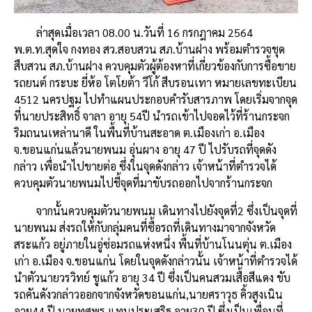
ล่าสุดเมื่อเวลา 08.00 น.วันที่ 16 กรกฎาคม 2564
พ.ต.ท.สุดใจ กงทอง สว.สอบสวน สภ.บ้านฝาง พร้อมตำรวจชุด
สืบสวน สภ.บ้านฝาง ควบคุมตัวผู้ต้องหาที่เกี่ยวข้องกับการซื้อขาย
รถยนต์ กระบะ ยี่ห้อ โตโยต้า วีโก้ สีบรอนเทา หมายเลขทะเบียน
4512 นครปฐม ไปทำแผนประกอบคำรับสารภาพ โดยเริ่มจากจุด
ที่นายประสิทธิ์ จาลา อายุ 54ปี นำรถเข้าไปจอดไว้ที่ร้านกระจก
ริมถนนเหล่านาดี ในพื้นที่บ้านสะอาด ต.เมืองเก่า อ.เมือง
จ.ขอนแก่นแล้วนายพนม อุ่นผาง อายุ 47 ปี ไปรับรถที่จุดดัง
กล่าว เพื่อนำไปขายต่อ ซึ่งในจุดดังกล่าว เจ้าหน้าที่ตำรวจได้
ควบคุมตัวนายพนมไปชี้จุดที่มาขับรถออกไปจากร้านกระจก
จากนั้นควบคุมตัวนายพนม เดินทางไปยังจุดที่2 ซึ่งเป็นจุดที่
นายพนม ส่งรถให้กับกลุ่มคนที่ซื้อรถที่เดินทางมาจากจังหวัด
สระแก้ว อยู่ภายในอู่ซ่อมรถแห่งหนึ่ง พื้นที่บ้านโนนตุ่น ต.เมือง
เก่า อ.เมือง จ.ขอนแก่น โดยในจุดดังกล่าวนั้น เจ้าหน้าที่ตำรวจได้
นำตัวนายวรวิทย์ ชูแก้ว อายุ 34 ปี ซึ่งเป็นคนสวมเสื้อสีแดง ขับ
รถคันดังวกล่าวออกจากจังหวัดขอนแก่น,นายศราวุธ คิ้วสูงเนิน
อายุ44 ปี,นายทศพร แทนประเสริฐ อายุ30 ปี ซึ่งเป็นเพื่อนที่