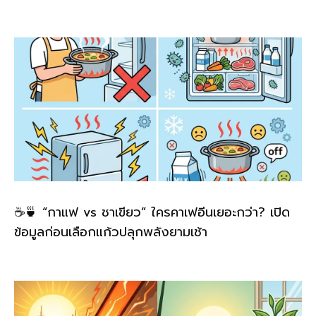
☕🍵 “กาแฟ vs ชาเขียว” ใครคาเฟอีนเยอะกว่า? เปิด
ข้อมูลก่อนเลือกแก้วปลุกพลังยามเช้า