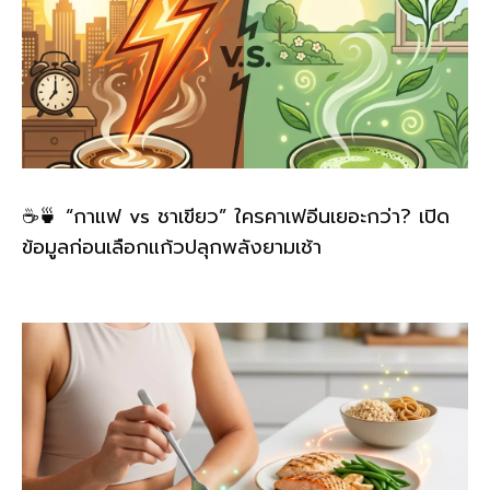
☕🍵 “กาแฟ vs ชาเขียว” ใครคาเฟอีนเยอะกว่า? เปิด
ข้อมูลก่อนเลือกแก้วปลุกพลังยามเช้า