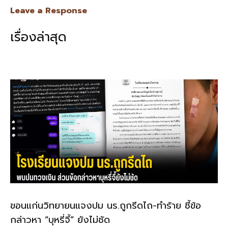
e
e
ai
py
ar
Leave a Response
b
l
Li
e
เรื่องล่าสุด
o
n
o
k
k
ขอนแก่นวิทยายนแจงปม นร.ถูกรีดไถ-ทำร้าย ชี้ข้อ
กล่าวหา “บุหรี่จี้” ยังไม่ชัด