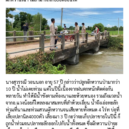
นางสุวรรณี วอนนอก อายุ 57 ปี กล่าวว่าปลูกผักหวานป่ามากว่า
10 ปี น้ำไม่เคยท่วม แต่ในปีนี้เนื้องจากฝนตกหนักติดต่อกัน
หลายวัน ทำให้มีน้ำขังตามท้องนาและห้วยหนอง รวมถึงมวลน้ำ
จากอ.แวงน้อยก็ไหลลงมาสมทบที่ลำห้วยเอี่ยน น้ำจึงเอ่อทะลัก
ท่วมที่นาและท่วมสวนผักหวานจนเสียหายทั้งหมด 4 ไร่ท บ่อที่
เลี้ยงปลานิล4000ตัว เลี้ยงมา 3 ปี กะว่าจะเก็บปลาขายในปีนี้ ก็
ถูกน้ำท่วมจนปลาทะลักออกไปกับน้ำทั้งหมด ซึ่งผักหวานป่าจะ