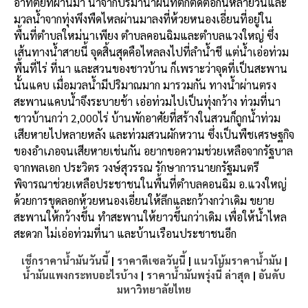
อาทิตย์ที่ผ่านมา น้ำจากปริมาน้ำฝนที่ตกติดต่อกันหลายวันและ
มวลน้ำจากทุ่งพึงพืดไหลผ่านมาลงที่ห้วยหนองเอี่ยนที่อยู่ใน
พื้นที่ตำบลใหม่นาเพียง ตำบลคอนฉิมและตำบลแวงใหญ่ ซึ่ง
เส้นทางน้ำสายนี้ จุดสิ้นสุดคือไหลลงไปที่ลำน้ำชี แต่น้ำเอ่อท่วม
พื้นที่ไร่ ที่นา และสวนของชาวบ้าน ก็เพราะว่าจุดที่เป็นสะพาน
นั้นแคบ เมื่อมวลน้ำมีปริมาณมาก มารวมกัน ทางน้ำผ่านตรง
สะพานแคบน้ำจึงระบายช้า เอ่อท่วมไปเป็นทุ่งกว้าง ท่วมที่นา
ชาวบ้านกว่า 2,000ไร่ บ้านพักอาศัยที่สร้างในสวนก็ถูกน้ำท่วม
เสียหายไปหลายหลัง และท่วมสวนผักหวาน ซึ่งเป็นพืชเศรษฐกิจ
ของอำเภอจนเสียหายเช่นกัน อยากขอความช่วยเหลือจากรัฐบาล
จากพลเอก ประวิตร วงษ์สุวรรณ รักษาการนายกรัฐมนตรี
พิจารณาช่วยเหลือประชาชนในพื้นที่ตำบลคอนฉิม อ.แวงใหญ่
ด้วยการขุดลอกห้วยหนองเอี่ยนให้ลึกและกว้างกว่าเดิม ขยาย
สะพานให้กว้างขึ้น ทำสะพานให้ยาวขึ้นกว่าเดิม เพื่อให้น้ำไหล
สะดวก ไม่เอ่อท่วมที่นา และบ้านเรือนประชาชนอีก
เช็กราคาน้ำมันวันนี้
|
ราคาดีเซลวันนี้
|
แนวโน้มราคาน้ำมัน
|
น้ำมันแพงกระทบอะไรบ้าง
|
ราคาน้ำมันพรุ่งนี้ ล่าสุด
|
อันดับ
มหาวิทยาลัยไทย