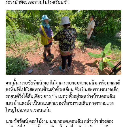
ระวังน้ำที่จะเอ่อท่วมในโรงเรียนซ้ำ
จากนั้น นายชัยวัฒน์ ดอกไม้งาม นายกอบต.คอนฉิม พร้อมคณะก็
ลงพื้นที่ไปยังสะพานข้ามลำห้วยเอี่ยน ซึ่งเป็นสะพานขนาดเล็ก
รถยนต์วิ่งได้คันเดียว ยาว 15 เมตร ตั้งอยู่ระหว่างบ้านคอนฉิม
และบ้านดงบัง เป็นถนนสายรองที่สามารถเดินทางจากอ.แวง
ใหญ่ไปอ.พล จ.ขอนแก่น
นายชัยวัฒน์ ดอกไม้งาม นายกอบต.คอนฉิม กล่าวว่า ช่วงสอง