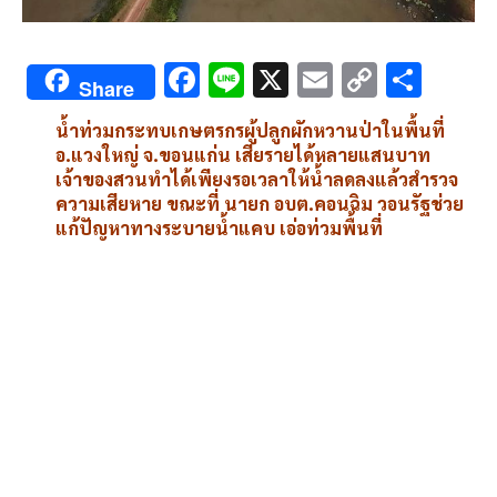
F
Li
X
E
C
S
Share
ac
n
m
o
h
น้ำท่วมกระทบเกษตรกรผู้ปลูกผักหวานป่าในพื้นที่
e
e
ai
py
ar
อ.แวงใหญ่ จ.ขอนแก่น เสียรายได้หลายแสนบาท
b
l
Li
e
เจ้าของสวนทำได้เพียงรอเวลาให้น้ำลดลงแล้วสำรวจ
ความเสียหาย ขณะที่ นายก อบต.คอนฉิม วอนรัฐช่วย
o
n
แก้ปัญหาทางระบายน้ำแคบ เอ่อท่วมพื้นที่
o
k
k