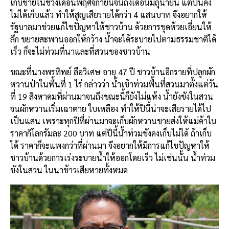
เก็บขายในช่วงเดือนพฤศจิกายนจนถึงเดือนมิถุนายน แต่ปีนี้คง
ไม่ได้เก็บแล้ว ทำให้สูญเสียรายได้กว่า 4 แสนบาท จึงอยากให้
รัฐบาลมาช่วยแก้ไขปัญหาให้ชาวบ้าน ด้วยการขุดห้วยเอี่ยนให้
ลึก ขยายสะพานออกให้กว้าง น้ำจะได้ระบายไปตามธรรมชาติได้
เร็ว ก็จะไม่ท่วมที่นาและที่สวนของชาวบ้าน
ขณะที่นางพรทิพย์ ลือวิเศษ อายุ 47 ปี ชาวบ้านอีกรายที่ปลูกผัก
หวานป่าในพื้นที่ 1 ไร่ กล่าวว่า น้ำเข้าท่วมพื้นที่สวนมาตั้งแต่วัน
ที่ 19 สิงหาคมที่ผ่านมาจนถึงขณะนี้ก็ยังไม่แห้ง น้ำยังขังในสวน
จนผักหวานเริ่มเฉาตาย ใบเหลือง ทำให้ปีนี้น่าจะเสียรายได้ไป
เป็นแสน เพราะทุกปีที่ผ่านมาจะเก็บผักหวานขายส่งให้แม่ค้าใน
ราคากิโลกรัมละ 200 บาท แต่ปีนี้น้ำท่วมขังคงเก็บไม่ได้ ถ้าเก็บ
ได้ ราคาก็จะแพงกว่าที่ผ่านมา จึงอยากให้มีการแก้ไขปัญหาให้
ชาวบ้านด้วยการเร่งระบายน้ำให้ออกโดยเร็ว ไม่เช่นนั้น น้ำท่วม
ขังในสวน ในนาข้าวเสียหายทั้งหมด