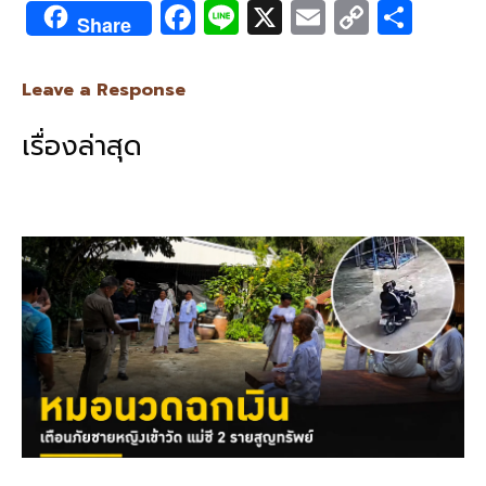
F
Li
X
E
C
S
Share
ac
n
m
o
h
e
e
ai
py
ar
Leave a Response
b
l
Li
e
เรื่องล่าสุด
o
n
o
k
k