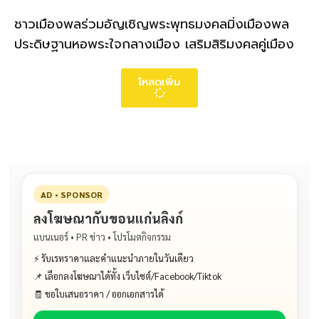
ชาวเมืองพลร่วมอัญเชิญพระพุทธมงคลมิ่งเมืองพล
ประดิษฐานหอพระใจกลางเมือง เสริมสิริมงคลคู่เมือง
โหลดเพิ่ม
AD • SPONSOR
ลงโฆษณากับขอนแก่นลิงก์
แบนเนอร์ • PR ข่าว • โปรโมตกิจกรรม
⚡ รับเรทราคาและคำแนะนำภายในวันเดียว
📌 เลือกลงโฆษณาได้ทั้ง เว็บไซต์/Facebook/Tiktok
🧾 ขอใบเสนอราคา / ออกเอกสารได้