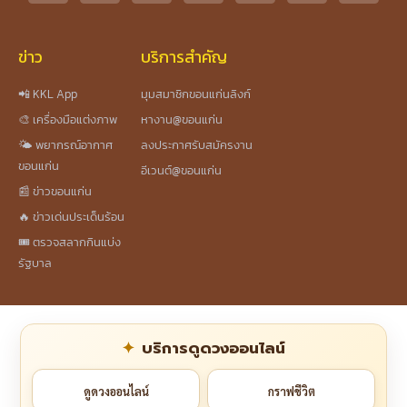
ข่าว
บริการสำคัญ
📲 KKL App
มุมสมาชิกขอนแก่นลิงก์
🎨 เครื่องมือแต่งภาพ
หางาน@ขอนแก่น
🌤️ พยากรณ์อากาศ
ลงประกาศรับสมัครงาน
ขอนแก่น
อีเวนต์@ขอนแก่น
📰 ข่าวขอนแก่น
🔥 ข่าวเด่นประเด็นร้อน
🎟️ ตรวจสลากกินแบ่ง
รัฐบาล
บริการดูดวงออนไลน์
ดูดวงออนไลน์
กราฟชีวิต