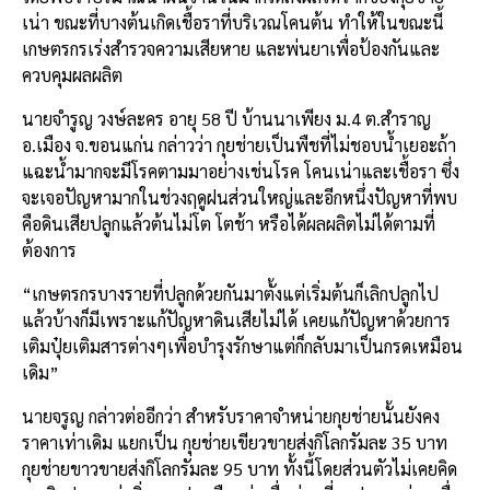
เน่า ขณะที่บางต้นเกิดเชื้อราที่บริเวณโคนต้น ทำให้ในขณะนี้
เกษตรกรเร่งสำรวจความเสียหาย และพ่นยาเพื่อป้องกันและ
ควบคุมผลผลิต
นายจำรูญ วงษ์ละคร อายุ 58 ปี บ้านนาเพียง ม.4 ต.สำราญ
อ.เมือง จ.ขอนแก่น กล่าวว่า กุยช่ายเป็นพืชที่ไม่ชอบน้ำเยอะถ้า
แฉะน้ำมากจะมีโรคตามมาอย่างเช่นโรค โคนเน่าและเชื้อรา ซึ่ง
จะเจอปัญหามากในช่วงฤดูฝนส่วนใหญ่และอีกหนึ่งปัญหาที่พบ
คือดินเสียปลูกแล้วต้นไม่โต โตช้า หรือได้ผลผลิตไม่ได้ตามที่
ต้องการ
“เกษตรกรบางรายที่ปลูกด้วยกันมาตั้งแต่เริ่มต้นก็เลิกปลูกไป
แล้วบ้างก็มีเพราะแก้ปัญหาดินเสียไม่ได้ เคยแก้ปัญหาด้วยการ
เติมปุ๋ยเติมสารต่างๆเพื่อบำรุงรักษาแต่ก็กลับมาเป็นกรดเหมือน
เดิม”
นายจรูญ กล่าวต่ออีกว่า สำหรับราคาจำหน่ายกุยช่ายนั้นยังคง
ราคาเท่าเดิม แยกเป็น กุยช่ายเขียวขายส่งกิโลกรัมละ 35 บาท
กุยช่ายขาวขายส่งกิโลกรัมละ 95 บาท ทั้งนี้โดยส่วนตัวไม่เคยคิด