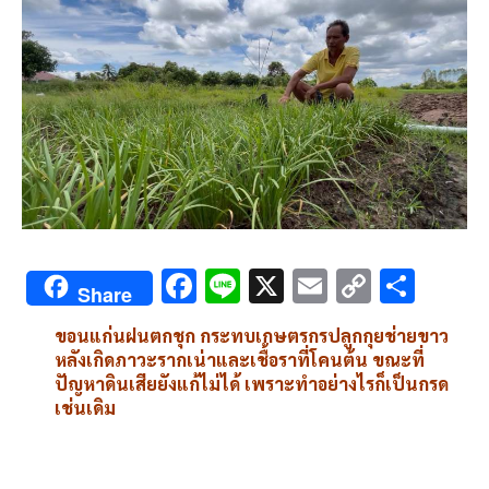
F
Li
X
E
C
S
Share
ac
n
m
o
h
ขอนแก่นฝนตกชุก กระทบเกษตรกรปลูกกุยช่ายขาว
e
e
ai
py
ar
หลังเกิดภาวะรากเน่าและเชื้อราที่โคนต้น ขณะที่
b
l
Li
e
ปัญหาดินเสียยังแก้ไม่ได้ เพราะทำอย่างไรก็เป็นกรด
เช่นเดิม
o
n
o
k