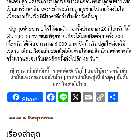
จะเลิกปลูก แต่เพิ่มการปลูกพืชอย่างอื่นก่อนที่จะปลูกกุยช่ายเพื่อ
เป็นการรักษาดิน เพราะถ้าจะเลิกปลูกกุยช่ายไปเลยก็คงไม่ได้
เนื่องจากเป็นพืชที่มีราคาดีกว่าพืชผักชนิดอื่นๆ
“ปลูกกุยช่ายขาว 1 ไร่ได้ผลผลิตต่อครั้งประมาณ 20 กิโลกรัม ได้
เงิน 1,800 บาท ขณะที่กุยช่ายเขียวได้ผลผลิตต่อ 1 ครั้ง 200
กิโลกรัม ได้เงินประมาณ 6,000 บาท ซึ่ง ถ้าเริ่มปลูกใหม่จะใช้
เวลา 3 เดือน ถึงจะเก็บผลผลิตได้แต่จะได้ผลผลิตน้อยหลังจากตัด
ครั้งแรกและจะเก็บผลผลิตครั้งต่อไปอีก 45 วัน”
เช็กราคาน้ำมันวันนี้
|
ราคาดีเซลวันนี้
|
แนวโน้มราคาน้ำมัน
|
น้ำมันแพงกระทบอะไรบ้าง
|
ราคาน้ำมันพรุ่งนี้ ล่าสุด
|
อันดับ
มหาวิทยาลัยไทย
F
Li
X
E
C
S
Share
ac
n
m
o
h
e
e
ai
py
ar
Leave a Response
b
l
Li
e
เรื่องล่าสุด
o
n