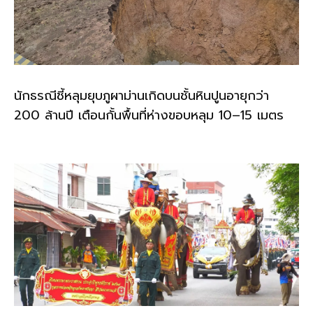
นักธรณีชี้หลุมยุบภูผาม่านเกิดบนชั้นหินปูนอายุกว่า
200 ล้านปี เตือนกั้นพื้นที่ห่างขอบหลุม 10–15 เมตร