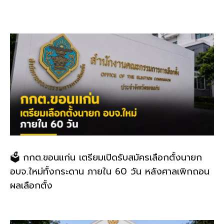
o
k
k
🗳️ กกต.ขอนแก่น เตรียมเปิดรับสมัครเลือกตั้งนายก
อบจ.ใหม่ทั้งกระดาน ภายใน 60 วัน หลังศาลเพิกถอน
ผลเลือกตั้ง