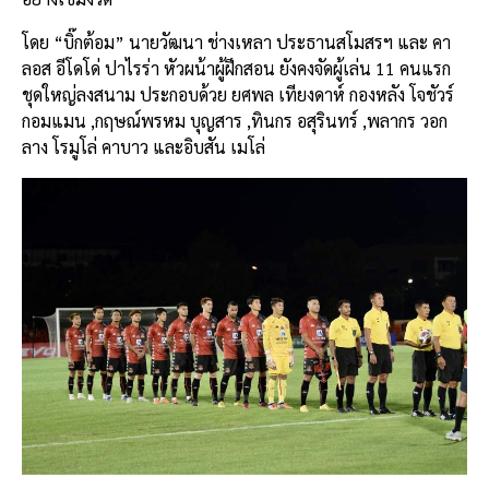
โดย “บิ๊กต้อม” นายวัฒนา ช่างเหลา ประธานสโมสรฯ และ คา
ลอส อีโดโด่ ปาไรร่า หัวผน้าผู้ฝึกสอน ยังคงจัดผู้เล่น 11 คนแรก
ชุดใหญ่ลงสนาม ประกอบด้วย ยศพล เทียงดาห์ กองหลัง โจชัวร์
กอมแมน ,กฤษณ์พรหม บุญสาร ,ทินกร อสุรินทร์ ,พลากร วอก
ลาง โรมูโล่ คาบาว และอิบสัน เมโล่