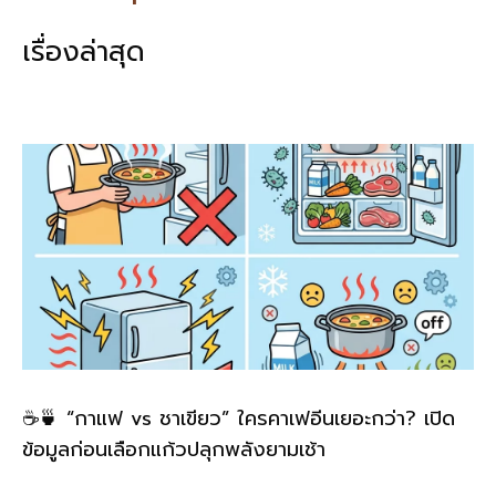
b
l
Li
e
เรื่องล่าสุด
o
n
o
k
k
☕🍵 “กาแฟ vs ชาเขียว” ใครคาเฟอีนเยอะกว่า? เปิด
ข้อมูลก่อนเลือกแก้วปลุกพลังยามเช้า