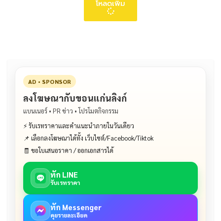
โหลดเพิ่ม
AD • SPONSOR
ลงโฆษณากับขอนแก่นลิงก์
แบนเนอร์ • PR ข่าว • โปรโมตกิจกรรม
⚡ รับเรทราคาและคำแนะนำภายในวันเดียว
📌 เลือกลงโฆษณาได้ทั้ง เว็บไซต์/Facebook/Tiktok
🧾 ขอใบเสนอราคา / ออกเอกสารได้
ทัก LINE
รับเรทราคา
ทัก Messenger
คุยรายละเอียด