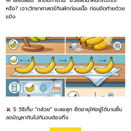
🥗 แค่เปลี่ยน “ลำดับการกิน” ช่วยลดน้ำหนักได้จริง
หรือ? เจาะวิทยาศาสตร์กินผักก่อนเนื้อ ก่อนปิดท้ายด้วย
แป้ง
🍌 5 วิธีเก็บ “กล้วย” ชะลอสุก ยืดอายุให้อยู่ได้นานขึ้น
ลดปัญหากินไม่ทันจนต้องทิ้ง