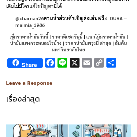
เดิมไม่มีใครแก้ไขปัญหานี้ได้
@charnan26
สวนน้ำส่วนตัวเชิญค่ะเล่นฟรี
♬ DURA –
maimia_1986
เช็กราคาน้ำมันวันนี้
|
ราคาดีเซลวันนี้
|
แนวโน้มราคาน้ำมัน
|
น้ำมันแพงกระทบอะไรบ้าง
|
ราคาน้ำมันพรุ่งนี้ ล่าสุด
|
อันดับ
มหาวิทยาลัยไทย
F
Li
X
E
C
S
Share
ac
n
m
o
h
e
e
ai
py
ar
Leave a Response
b
l
Li
e
เรื่องล่าสุด
o
n
o
k
k