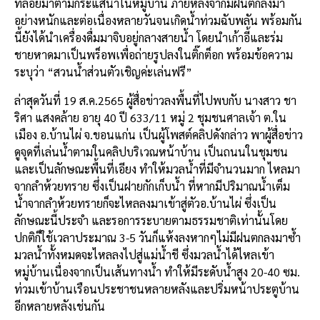
ที่ลอยมาตามกระแสน้ำในหมู่บ้าน ภายหลังจากมีฝนตกลงมา
อย่างหนักและต่อเนื่องหลายวันจนเกิดน้ำท่วมฉับพลัน พร้อมกัน
นี้ยังได้นำเครื่องดื่มมาจิบอยู่กลางสายน้ำ โดยนำเก้าอี้และร่ม
ชายหาดมาเป็นพร็อพเพื่อถ่ายรูปลงในติ๊กต็อก พร้อมข้อความ
ระบุว่า “สวนน้ำส่วนตัวเชิญค่ะเล่นฟรี”
ล่าสุดวันที่ 19 ส.ค.2565 ผู้สื่อข่าวลงพื้นที่ไปพบกับ นางสาว ชา
ริศา แสงคล้าย อายุ 40 ปี 633/11 หมู่ 2 ชุมชนศาลเจ้า ต.ใน
เมือง อ.บ้านไผ่ จ.ขอนแก่น เป็นผู้โพสต์คลิปดังกล่าว พาผู้สื่อข่าว
ดูจุดที่เล่นน้ำตามในคลิปบริเวณหน้าบ้าน เป็นถนนในชุมชน
และเป็นลักษณะพื้นที่เอียง ทำให้มวลน้ำที่มีจำนวนมาก ไหลมา
จากลำห้วยทราย ซึ่งเป็นฝายกักเก็บน้ำ ที่หากมีปริมาณน้ำเต็ม
น้ำจากลำห้วยทรายก็จะไหลลงมาเข้าสู่ตัวอ.บ้านไผ่ ซึ่งเป็น
ลักษณะนี้ประจำ และรอการระบายตามธรรมชาติเท่านั้นโดย
ปกติก็ใช้เวลาประมาณ 3-5 วันก็แห้งลงหากๆไม่มีฝนตกลงมาซ้ำ
มวลน้ำทั้งหมดจะไหลลงไปสู่แม่น้ำชี ซึ่งมวลน้ำได้ไหลเข้า
หมู่บ้านเนื่องจากเป็นเส้นทางน้ำ ทำให้มีระดับน้ำสูง 20-40 ซม.
ท่วมเข้าบ้านเรือนประชาชนหลายหลังและปริ่มหน้าประตูบ้าน
อีกหลายหลังเช่นกัน