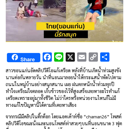
F
Li
X
E
C
S
Share
ac
n
m
o
h
สาวขอนแก่นอัดคลิปวีดีโอแก้เครียด หลังที่บ้านเกิดน้ำท่วมสูงขัง
e
e
ai
py
ar
นานต่อกันหลายวัน นำที่นอนมาลอยน้ำให้กระแสน้ำพัดไปตาม
b
l
Li
e
ถนนในหมู่บ้านอย่างสนุกสนาน เผย ฝนตกหนักน้ำท่วมทุกปี
o
n
ทำใจเตรียมใจตลอด เก็บข้าวของไว้ที่สูงเสร็จเลยหาอะไรทำแก้
เครียดเพราะอยู่มาทั้งชีวิต ไม่ว่าใครหรือหน่วยงานไหนก็ไม่มี
o
k
ทางแก้ไขปัญหานี้ได้ตามที่เคยหาเสียง
k
จากกรณีมีคลิปในติ๊กต็อก โดยแอคเค้าท์ชื่อ “charnan26” โพสต์
คลิปวิดีโอขณะนั่งและนอนโพสต์ท่าสวยๆบนที่นอนขนาด 3 ฟุต