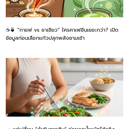
☕🍵 “กาแฟ vs ชาเขียว” ใครคาเฟอีนเยอะกว่า? เปิด
ข้อมูลก่อนเลือกแก้วปลุกพลังยามเช้า