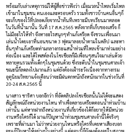
พร้อมกับเล่าเหตุการณ์ให้ผู้สื่อข่าวฟังว่า เมื่อมวลน้ำไหลเริ่มไหล
เข้ามาในชุมชน ตนเองและครอบครัว รวมทั้งชาวบ้านคนอื่นๆก็
จะเก็บของไว้ที่ปลอดภัยจากน้ำทันทีเพราะมีบทเรียนมาตลอด
ในวันที่น้ำมานั้น วันที่ 17 ส.ค.2565 หลังจากที่เก็บของเสร็จ ก็
ไม่มีอะไรให้ทำ จึงหาอะไรสนุกๆทำแก้เครียด จึงชวนเพื่อนมา
เล่นน้ำโดยเอาที่นอนขนาด 3 ฟุตมาลอยน้ำตามในคลิป และหา
อื่นๆทำแก้เครียดท่ามกลางกระแสน้ำท่วมที่ไหลเข้ามาท่วมอย่าง
ต่อเนื่อง และได้โพสต์ลงในโซเชียลก็มีเพื่อนๆสนใจมาเล่นด้วย
หลายคนรวมทั้งเด็กๆในชุมชนด้วย ซึ่งระดับน้ำในชุมชนศาลเจ้า
ขณะนี้ก็ลดลงไปมากแล้ว แต่ยังต้องเฝ้าระวังเนื่องจากทางกรม
อุตุนิยมวิทยาแจ้งเตือนว่าจะมีฝนตกหนักถึงหนักมากในช่วงวันที่
20-24 ส.ค.2565 นี้
นางสาว ชาริศา บอกอีกว่า ที่อัดคลิปลงโซเชียลนั้นไม่ได้จะแสดง
สัญลักษณ์ถึงหน่วยงานไหน ทำเพื่อคลายเครียดตอนน้ำท่วมบ้าน
เท่านั้น แต่หากฝากถึงหน่วยงานที่เกี่ยวข้องได้ก็อยากให้มีหน่วย
งานหรือใครก็ได้ มาแก้ปัญหาน้ำท่วมชุมชนศาลเจ้านี้ได้จริงๆ
เพราะที่ผ่านมา ไม่ว่าหน่วยงานไหนหรือใครที่เคยหาเสียงบอก
จะแก้ปัญหาให้อย่างนั้นอย่างนี้ แต่ตอนนี้ก็ยังคงต้องอยู่ในสภาพ