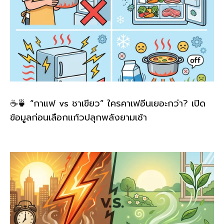
☕🍵 “กาแฟ vs ชาเขียว” ใครคาเฟอีนเยอะกว่า? เปิด
ข้อมูลก่อนเลือกแก้วปลุกพลังยามเช้า