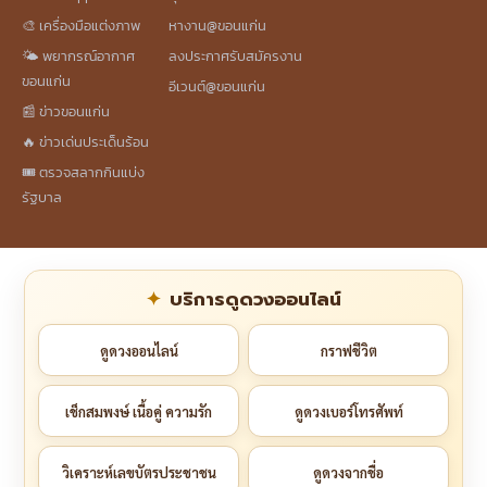
🎨 เครื่องมือแต่งภาพ
หางาน@ขอนแก่น
🌤️ พยากรณ์อากาศ
ลงประกาศรับสมัครงาน
ขอนแก่น
อีเวนต์@ขอนแก่น
📰 ข่าวขอนแก่น
🔥 ข่าวเด่นประเด็นร้อน
🎟️ ตรวจสลากกินแบ่ง
รัฐบาล
บริการดูดวงออนไลน์
ดูดวงออนไลน์
กราฟชีวิต
เช็กสมพงษ์ เนื้อคู่ ความรัก
ดูดวงเบอร์โทรศัพท์
วิเคราะห์เลขบัตรประชาชน
ดูดวงจากชื่อ