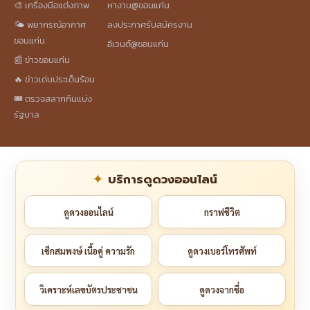
🎨 เครื่องมือแต่งภาพ
หางาน@ขอนแก่น
🌤️ พยากรณ์อากาศ
ลงประกาศรับสมัครงาน
ขอนแก่น
อีเวนต์@ขอนแก่น
📰 ข่าวขอนแก่น
🔥 ข่าวเด่นประเด็นร้อน
🎟️ ตรวจสลากกินแบ่ง
รัฐบาล
บริการดูดวงออนไลน์
ดูดวงออนไลน์
กราฟชีวิต
เช็กสมพงษ์ เนื้อคู่ ความรัก
ดูดวงเบอร์โทรศัพท์
วิเคราะห์เลขบัตรประชาชน
ดูดวงจากชื่อ