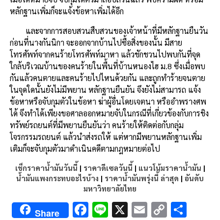
หลักฐานเพิ่มก็จะแจ้งข้อหาเพิ่มได้อีก
และจากการสอบสวนสืบสวนของเจ้าหน้าที่มีหลักฐานยืนวัน
ก่อนที่นางกันนิกา จะออกจากบ้านไปซื้อสิ่งของนั้น มีสาย
โทรศัพท์จากคนร้ายโทรศัพท์มาหา แล้วชักชวนไปพบกันที่จุด
ใกล้บริเวณบ้านของคนร้ายในพื้นที่บ้านหนองไฮ ม.8 ซึ่งเมื่อพบ
กันแล้วคนตายและคนร้ายไปไหนด้วยกัน และถูกทำร้ายจนตาย
ในจุดใดนั้นยังไม่มีพยาน หลักฐานยืนยัน จึงยังไม่สามารถ แจ้ง
ข้อหาหรือจับกุมตัวในข้อหา ฆ่าผู้อื่นโดยเจตนา หรืออำพรางศพ
ได้ จึงทำได้เพียงขอศาลออกหมายจับในกรณีที่เกี่ยวข้องกับการชิง
ทรัพย์รถยนต์ที่มีพยานยืนยันว่า คนร้ายให้ติดต่อกับกลุ่ม
โจรกรรมรถยนต์ แล้วนำส่งรถให้ แต่หากมีพยานหลักฐานเพิ่ม
เติมก็จะจับกุมตัวมาดำเนินคดีตามกฎหมายต่อไป
เช็กราคาน้ำมันวันนี้
|
ราคาดีเซลวันนี้
|
แนวโน้มราคาน้ำมัน
|
น้ำมันแพงกระทบอะไรบ้าง
|
ราคาน้ำมันพรุ่งนี้ ล่าสุด
|
อันดับ
มหาวิทยาลัยไทย
F
Li
X
E
C
S
Share