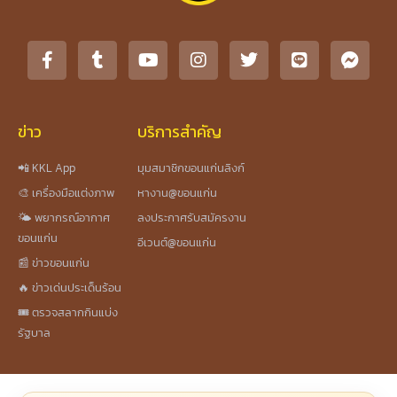
ข่าว
บริการสำคัญ
📲 KKL App
มุมสมาชิกขอนแก่นลิงก์
🎨 เครื่องมือแต่งภาพ
หางาน@ขอนแก่น
🌤️ พยากรณ์อากาศ
ลงประกาศรับสมัครงาน
ขอนแก่น
อีเวนต์@ขอนแก่น
📰 ข่าวขอนแก่น
🔥 ข่าวเด่นประเด็นร้อน
🎟️ ตรวจสลากกินแบ่ง
รัฐบาล