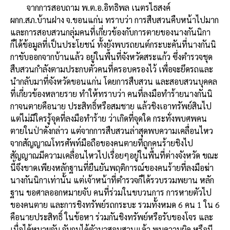
จากการสอบถาม พ.ต.อ.อิทธิพล เนตรไธสงค์
ผกก.สภ.บ้านฝาง จ.ขอนแก่น ทราบว่า การสืบสวนคืบหน้าไปมาก
และการสอบสวนกลุ่มคนที่เกี่ยวข้องกับการตายของนางกันนิกา
ก็ได้ข้อมูลที่เป็นประโยชน์ ทั้งยังพบรถยนต์กระบะคันที่นางกันนิ
กาขับออกจากบ้านแล้ว อยู่ในพื้นที่จังหวัดสระแก้ว ซึ่งตำรวจชุด
สืบสวนกำลังตามประกบตัวคนที่ครอบครองไว้ เพื่อจะยึดรถและ
นำกลับมาที่จังหวัดขอนแก่น โดยการสืบสวน และสอบสวนบุคคล
ที่เกี่ยวข้องหลายราย ทำให้ทราบว่า คนที่ลงมือทำร้ายนางกันนิ
กาจนตายคือนาย ประสิทธิ์หรือสมชาย แล้วชิงเอาทรัพย์สินไป
แต่ไม่มีใครรู้จุดที่ลงมือทำร้าย ว่าเกิดที่จุดใด กระทั่งพบศพคน
ตายในป่าดังกล่าว แต่จากการสืบสวนล่าสุดพบความเคลื่อนไหว
จากสัญญาณโทรศัพท์มือถือของคนตายที่ถูกคนร้ายชิงไป
สัญญาณมีความเคลื่อนไหวไปเรื่อยๆอยู่ในพื้นที่ต่างจังหวัด ขณะ
นี้จึงขาดเพียงหลักฐานที่ยืนยันพฤติการณ์ของคนร้ายที่ลงมือฆ่า
นางกันนิกาเท่านั้น แต่เจ้าหน้าที่ตำรวจก็ได้รวบรวมพยาน หลัก
ฐาน ขอศาลออกหมายจับ คนที่ร่วมในขบวนการ การหายตัวไป
ของคนตาย และการชิงทรัพย์รถกระบะ รวมทั้งหมด 6 คน 1 ใน 6
คือนายประสิทธิ์ ในข้อหา ร่วมกันชิงทรัพย์หรือรับของโจร และ
เมื่อได้หมายจับ จับกุมได้ตัวมาสอบสวนแล้ว พบความผิด หรือมี