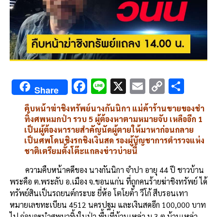
F
Li
X
E
C
S
Share
ac
n
m
o
h
คืบหน้าฆ่าชิงทรัพย์นางกันนิกา แม่ค้าร้านขายของชำ
e
e
ai
py
ar
ทิ้งศพหมกป่า รวบ 5 ผู้ต้องหาตามหมายจับ เหลืออีก 1
b
l
Li
e
เป็นผู้ต้องหารายสำคัญนัดผู้ตายให้มาหาก่อนกลาย
เป็นศพโดนชิงรถชิงเงินสด รองผู้บัญชาการตำรวจแห่ง
o
n
ชาติเตรียมตั้งโต๊ะแถลงข่าวบ่ายนี้
o
k
ความคืบหน้าคดีของ นางกันนิกา จำปา อายุ 44 ปี ชาวบ้าน
k
พระคือ ต.พระลับ อ.เมือง จ.ขอนแก่น ที่ถูกคนร้ายฆ่าชิงทรัพย์ ได้
ทรัพย์สินเป็นรถยนต์กระบะ ยี่ห้อ โตโยต้า วีโก้ สีบรอนเทา
หมายเลขทะเบียน 4512 นครปฐม และเงินสดอีก 100,000 บาท
ไป ก่อนจะนำศพมาทิ้งในป่า พื้นที่บ้านเหล่า ม.3 ต.บ้านเหล่า