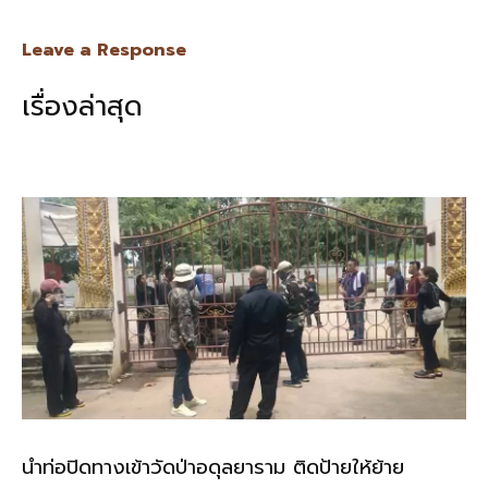
ac
n
m
o
h
e
e
ai
py
ar
Leave a Response
b
l
Li
e
เรื่องล่าสุด
o
n
o
k
k
นำท่อปิดทางเข้าวัดป่าอดุลยาราม ติดป้ายให้ย้าย