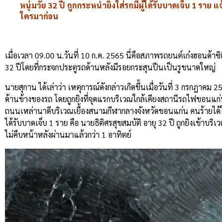
หนุ่มวัย
32
ปี
ถูกกระหน่ำยิงใส่รถมีผู้ได้รับบาดเจ็บ
1
ราย
แจ
ใครมาก่อน
เมื่อเวลา
09.00
น
.
วันที่
10
ก
.
ค
. 2565
นี่คือสภาพรถยนต์เก๋งฮอนด้าซิต
32
ปี
โดยที่กระจกประตูรถด้านหลังมีรอยกระสุนปืนเป็นรูขนาดใหญ่
นายสุกาน
ได้เล่าว่า
เหตุการณ์ดังกล่าวเกิดขึ้นเมื่อวันที่
3
กรกฎาคม
2
ด้านข้างของรถ
โดยถูกยิงที่จุดแรกบริเวณใกล้เคียงสถานีรถไฟขอนแก
ถนนเหล่านาดีบริเวณเยื้องสนามกีฬากลางจังหวัดขอนแก่น
คนร้ายได้
ได้รับบาดเจ็บ
1
ราย
คือ
นายธิติศร
สุขสมบัติ
อายุ
32
ปี
ถูกยิงเข้าบริเ
ไม่คืบหน้าหลังผ่านมาแล้วกว่า
1
อาทิตย์