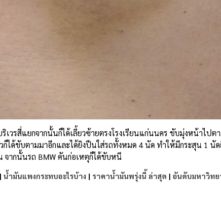
วรสี่แยกจากนั้นก็ได้เลี้ยวซ้ายตรงโรงเรียนแก่นนคร
ขับมุ่งหน้าไปต
าวก็ได้ขับตามมาอีกและได้ยิงปืนใส่รถทั้งหมด
4
นัด
ทำให้มีกระสุน
1
นัด
น
จากนั้นรถ
BMW
คันก่อเหตุก็ได้ขับหนี
|
น้ำมันแพงกระทบอะไรบ้าง
|
ราคาน้ำมันพรุ่งนี้ ล่าสุด
|
อันดับมหาวิทย
e