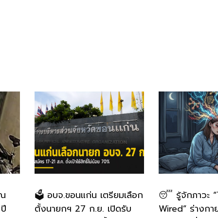
าณ
🗳️ อบจ.ขอนแก่น เตรียมเลือก
😴 รู้จักภาวะ 
ปี
ตั้งนายกฯ 27 ก.ย. เปิดรับ
Wired” ร่างกายเ