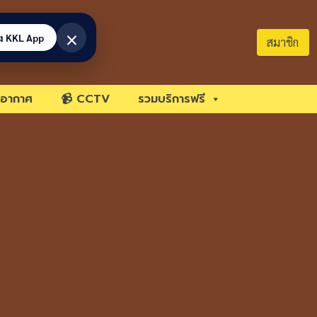
×
้ง KKL App
สมาชิก
อากาศ
📹 CCTV
รวมบริการฟรี