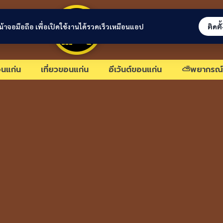
ขอนแก่นลิงก์
่หน้าจอมือถือ เพื่อเปิดใช้งานได้รวดเร็วเหมือนแอป
ติดตั
นแก่น
เที่ยวขอนแก่น
อีเว้นต์ขอนแก่น
⛅พยากรณ์