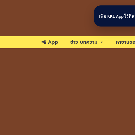
Skip to content
เพิ่ม KKL App ไว้ที
📲 App
ข่าว บทความ
หางานขอ