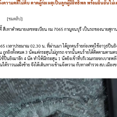
้งความคดีไม่คืบ
คาดผู้ก่อเหตุเป็นลูกผู้มีอิทธิพล
พร้อมยืนยันไม่เค
[
ชมคลิป
]
ี้
สีเทาดำ
หมายเลขทะเบียน
กม
7065
กาญจนบุรี
เป็นรถของนายสุกา
565
เวลาประมาณ
02.30
น
.
ที่ผ่านมา
ได้ถูกคนร้ายก่อเหตุใช้อาวุธปืนยิ
่น
ถูกยิงทั้งหมด
3
นัดแต่กระสุนไม่ถูกรถ
จากนั้นคนร้ายได้ติดตามตามต
ใช้ปืนยิงมาอีก
4
นัด
ทำให้มีกระสุน
1
นัดยิงเข้าที่บริเวณกระจกเบาะหลังฝ
วณใต้ราวนมฝั่งซ้าย
จึงได้เดินทางเข้าแจ้งความ
กับทางตำรวจ
สภ
.
เมือง