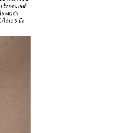
ยบร้อยตนเองก็
้อ
MG
จำ
ิงใส่รถ
3
นัด