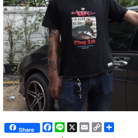
Facebook
Line
X
Email
Copy
Shar
Share
Link