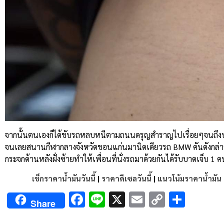
จากนั้นตนเองก็ได้ขับรถหลบหนีตามถนนดรุญสำราญไปเรื่อยๆจนถึงบริเ
จนเลยสนานกีฬากลางจังหวัดขอนแก่นมานิดเดียวรถ
BMW
คันดังกล่
กระจกด้านหลังฝั่งซ้ายทำให้เพื่อนที่นั่งรถมาด้วยกันได้รับบาดเจ็บ
1
ค
เช็กราคาน้ำมันวันนี้
|
ราคาดีเซลวันนี้
|
แนวโน้มราคาน้ำมัน
Facebook
Line
X
Email
Copy
Shar
Share
Link