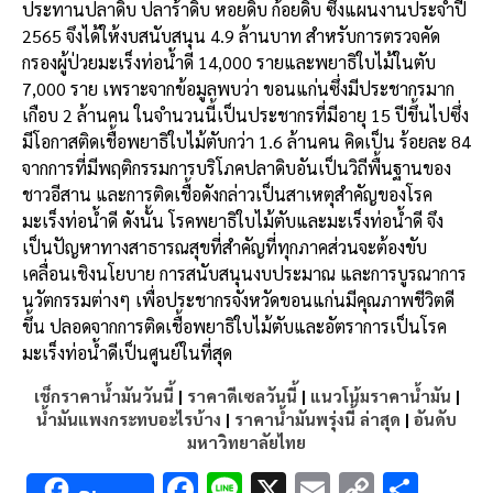
ประทานปลาดิบ ปลาร้าดิบ หอยดิบ ก้อยดิบ ซึ่งแผนงานประจำปี
2565 จึงได้ให้งบสนับสนุน 4.9 ล้านบาท สำหรับการตรวจคัด
กรองผู้ป่วยมะเร็งท่อน้ำดี 14,000 รายและพยาธิใบไม้ในตับ
7,000 ราย เพราะจากข้อมูลพบว่า ขอนแก่นซึ่งมีประชากรมาก
เกือบ 2 ล้านคน ในจำนวนนี้เป็นประชากรที่มีอายุ 15 ปีขึ้นไปซึ่ง
มีโอกาสติดเชื้อพยาธิใบไม้ตับกว่า 1.6 ล้านคน คิดเป็น ร้อยละ 84
จากการที่มีพฤติกรรมการบริโภคปลาดิบอันเป็นวิถีพื้นฐานของ
ชาวอีสาน และการติดเชื้อดังกล่าวเป็นสาเหตุสำคัญของโรค
มะเร็งท่อน้ำดี ดังนั้น โรคพยาธิใบไม้ตับและมะเร็งท่อน้ำดี จึง
เป็นปัญหาทางสาธารณสุขที่สำคัญที่ทุกภาคส่วนจะต้องขับ
เคลื่อนเชิงนโยบาย การสนับสนุนงบประมาณ และการบูรณาการ
นวัตกรรมต่างๆ เพื่อประชากรจังหวัดขอนแก่นมีคุณภาพชีวิตดี
ขึ้น ปลอดจากการติดเชื้อพยาธิใบไม้ตับและอัตราการเป็นโรค
มะเร็งท่อน้ำดีเป็นศูนย์ในที่สุด
เช็กราคาน้ำมันวันนี้
|
ราคาดีเซลวันนี้
|
แนวโน้มราคาน้ำมัน
|
น้ำมันแพงกระทบอะไรบ้าง
|
ราคาน้ำมันพรุ่งนี้ ล่าสุด
|
อันดับ
มหาวิทยาลัยไทย
F
Li
X
E
C
S