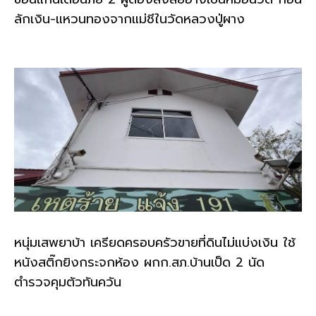
ลักเงิน-แหวนทองจากแม่ชีในวัดหลวงปู่ผาง
หนุ่มเสพยาบ้า เครียดครอบครัวขายที่ดินไม่แบ่งเงิน ใช้
หนังสติ๊กยิงกระจกห้อง ผกก.สภ.บ้านเป็ด 2 นัด
ตำรวจคุมตัวทันควัน