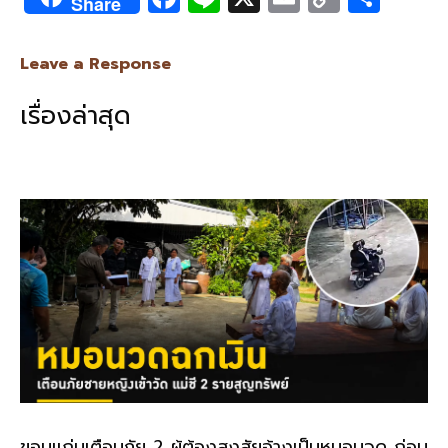
Share
ac
n
m
o
h
e
e
ai
py
ar
Leave a Response
b
l
Li
e
เรื่องล่าสุด
o
n
o
k
k
ขอนแก่นเตือนภัย 2 ผู้ต้องสงสัยอ้างเป็นหมอนวด ก่อน