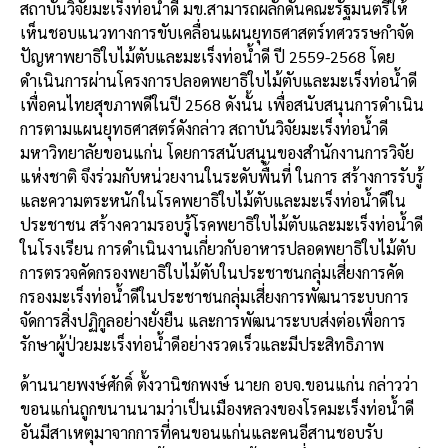
สถาบันวิจัยมะเร็งท่อน้ำดี มข.สามารถผลักดันคณะรัฐมนตรีให้
เห็นชอบแนวทางการขับเคลื่อนแผนยุทธศาสตร์ทศวรรษกำจัด
ปัญหาพยาธิใบไม้ตับและมะเร็งท่อน้ำดี ปี 2559-2568 โดย
ดำเนินการผ่านโครงการปลอดพยาธิใบไม้ตับและมะเร็งท่อน้ำดี
เพื่อคนไทยสุขภาพดีในปี 2568 ดังนั้น เพื่อสนับสนุนการดำเนิน
การตามแผนยุทธศาสตร์ดังกล่าว สถาบันวิจัยมะเร็งท่อน้ำดี
มหาวิทยาลัยขอนแก่น โดยการสนับสนุนของสำนักงานการวิจัย
แห่งชาติ จึงร่วมกับหน่วยงานในระดับพื้นที่ ในการ สร้างการรับรู้
และความตระหนักในโรคพยาธิใบไม้ตับและมะเร็งท่อน้ำดีใน
ประชาชน สร้างความรอบรู้โรคพยาธิใบไม้ตับและมะเร็งท่อน้ำดี
ในโรงเรียน การดำเนินงานเกี่ยวกับอาหารปลอดพยาธิใบไม้ตับ
การตรวจคัดกรองพยาธิใบไม้ตับในประชาชนกลุ่มเสี่ยงการคัด
กรองมะเร็งท่อน้ำดีในประชาชนกลุ่มเสี่ยงการพัฒนาระบบการ
จัดการสิ่งปฏิกูลอย่างยั่งยืน และการพัฒนาระบบส่งต่อเพื่อการ
รักษาผู้ป่วยมะเร็งท่อน้ำดีอย่างรวดเร็วและมีประสิทธิภาพ
ด้านนายพงษ์ศักดิ์ ตั้งวานิชกพงษ์ นายก อบจ.ขอนแก่น กล่าวว่า
ขอนแก่นถูกขนานนามว่าเป็นเมืองหลวงของโรคมะเร็งท่อน้ำดี
อันมีสาเหตุมาจากการที่คนขอนแก่นและคนอีสานชอบรับ