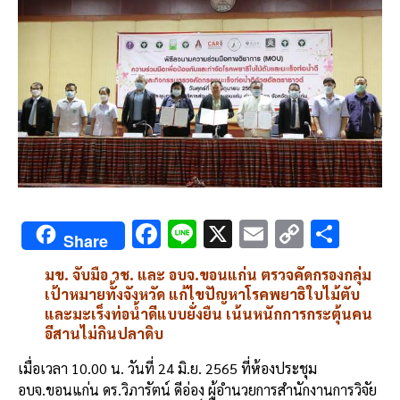
F
Li
X
E
C
S
Share
ac
n
m
o
h
มข. จับมือ วช. และ อบจ.ขอนแก่น ตรวจคัดกรองกลุ่ม
e
e
ai
py
ar
เป้าหมายทั้งจังหวัด แก้ไขปัญหาโรคพยาธิใบไม้ตับ
b
l
Li
e
และมะเร็งท่อน้ำดีแบบยั่งยืน เน้นหนักการกระตุ้นคน
อีสานไม่กินปลาดิบ
o
n
o
k
เมื่อเวลา 10.00 น. วันที่ 24 มิ.ย. 2565 ที่ห้องประชุม
อบจ.ขอนแก่น ดร.วิภารัตน์ ดีอ่อง ผู้อำนวยการสำนักงานการวิจัย