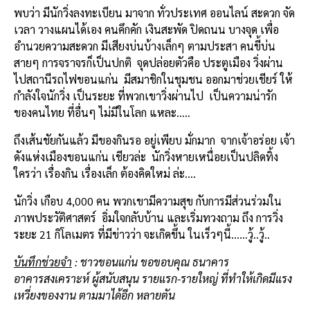
พบว่า มีนักวิ่งลงทะเบียน มาจาก ทั่วประเทศ ออนไลน์ สะดวก จัด
เวลา วางแผนได้เอง คนคึกคัก เงินสะพัด ปิดถนน บางจุด เพื่อ
อำนวยความสะดวก มีเสียงบ่นบ้างเล็กๆ ตามประสา คนขี้บ่น
สายๆ การจราจรก็เป็นปกติ จุดปล่อยตัวคือ ประตูเมือง วิ่งผ่าน
ไปสถานีรถไฟขอนแก่น มีสมาชิกในชุมชน ออกมาช่วยเชียร์ ให้
กำลังใจนักวิ่ง เป็นระยะ ที่พวกเขาวิ่งผ่านไป เป็นความน่ารัก
ของคนไทย ที่อื่นๆ ไม่มีในโลก แหละ…..
ถึงเส้นชัยกันแล้ว มีของกินรอ อยู่เพียบ มั่กมาก จากเจ้าอร่อย เจ้า
ดังแห่งเมืองขอนแก่น เชียวล่ะ นักวิ่งหายเหนื่อยเป็นปลิดทิ้ง
ใครว่า เรื่องกิน เรื่องเล็ก ต้องคิดใหม่ ล่ะ….
นักวิ่ง เกือบ 4,000 คน พวกเขามีความสุข กับการมีส่วนร่วมใน
ภาพประวัติศาสตร์ อิ่มใจกลับบ้าน และเริ่มทวงถาม ถึง การวิ่ง
ระยะ 21 กิโลเมตร ที่มีข่าวว่า จะเกิดขึ้น ในเร็วๆนี้……วู้..วู้..
บันทึกช่วยจำ
: ชาวขอนแก่น ขอขอบคุณ ธนาคาร
อาคารสงเคราะห์ ผู้สนับสนุน รายแรก-รายใหญ่ ที่ทำให้เกิดมีแรง
เหวี่ยงของงาน ตามมาได้อีก หลายตัน