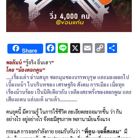
F
Li
X
E
C
S
Share
ac
n
m
o
h
คอลัมน์ “
รู้จริง ถิ่นเฮา
”
e
e
ai
py
ar
โดย “น้องดอกคูน”
b
l
Li
e
….เรื่องเล่า อ่านสนุก ซอกมุมของบรรพบุรุษ และมองออกไป
o
n
เบื้องหน้า ในบริบทของ เศรษฐกิจ สังคม การเมือง เมื่อทุก
เรื่องม้วนร้อย เป็นมิติเดียวกัน เหลืองสะพรั่งของดอกคูณ และ
o
k
เสียงแคน แล่นแต้ มาแล้ว………….
k
คนยุคนี้ มีความรู้ ในการใช้ชีวิต ละเอียดละออมากขึ้น ว่า กิน
อย่างไร อยู่อย่างไร จึงจะมีสุขภาพ พลานามัยแข็งแรง
กระแส การออกกำลังกาย ยอมรับกันว่า “
พี่ตูน-บอดี้สแลม
” มี