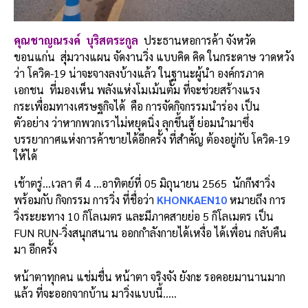
คุณชาญณรงค์ บุริสตระกูล
ประธานหอการค้า จังหวัด
ขอนแก่น สุ่มวางแผน จัดงานวิ่ง แบบคิด คิด ในกระดาษ วาดหวัง
ว่า โควิด-19 น่าจะจางลงบ้างแล้ว ในฐานะผู้นำ องค์กรภาค
เอกชน ที่มองเห็น พลังแห่งโมเม้นตั้ม ที่จะช่วยสร้างแรง
กระเพื่อมทางเศรษฐกิจได้ คือ การจัดกิจกรรมนำร่อง เป็น
ตัวอย่าง ว่าหากพวกเราไม่หยุดนิ่ง ลุกขึ้นสู้ ย่อมนำมาซึ่ง
บรรยากาศแห่งการค้าขายได้อีกครั้ง ที่สำคัญ ต้องอยู่กับ โควิด-19
ให้ได้
เช้าตรู่…เวลา ตี 4 …อาทิตย์ที่ 05 มิถุนายน 2565 นักกีฬาวิ่ง
พร้อมกับ กิจกรรม การวิ่ง ที่ชื่อว่า
KHONKAEN10
หมายถึง การ
วิ่งระยะทาง 10 กิโลเมตร และมีภาคสายย่อ 5 กิโลเมตร เป็น
FUN RUN-วิ่งสนุกสนาน ออกกำลังกายได้เหงื่อ ได้เพื่อน กลับคืน
มา อีกครั้ง
หน้าตาทุกคน แช่มชื่น หน้าตา จริงจัง ยังกะ รอคอยมานานมาก
แล้ว ที่จะออกจากบ้าน มาวิ่งแบบนี้…..