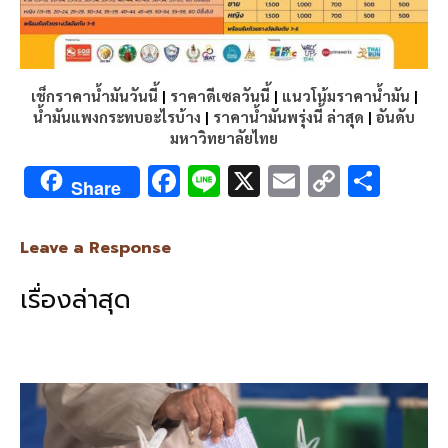
เช็กราคาน้ำมันวันนี้
|
ราคาดีเซลวันนี้
|
แนวโน้มราคาน้ำมัน
|
น้ำมันแพงกระทบอะไรบ้าง
|
ราคาน้ำมันพรุ่งนี้ ล่าสุด
|
อันดับ
มหาวิทยาลัยไทย
F
Li
X
E
C
S
Share
ac
n
m
o
h
e
e
ai
py
ar
Leave a Response
b
l
Li
e
เรื่องล่าสุด
o
n
o
k
k