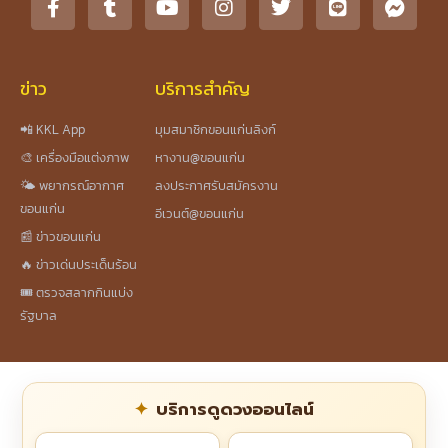
ข่าว
บริการสำคัญ
📲 KKL App
มุมสมาชิกขอนแก่นลิงก์
🎨 เครื่องมือแต่งภาพ
หางาน@ขอนแก่น
🌤️ พยากรณ์อากาศ
ลงประกาศรับสมัครงาน
ขอนแก่น
อีเวนต์@ขอนแก่น
📰 ข่าวขอนแก่น
🔥 ข่าวเด่นประเด็นร้อน
🎟️ ตรวจสลากกินแบ่ง
รัฐบาล
บริการดูดวงออนไลน์