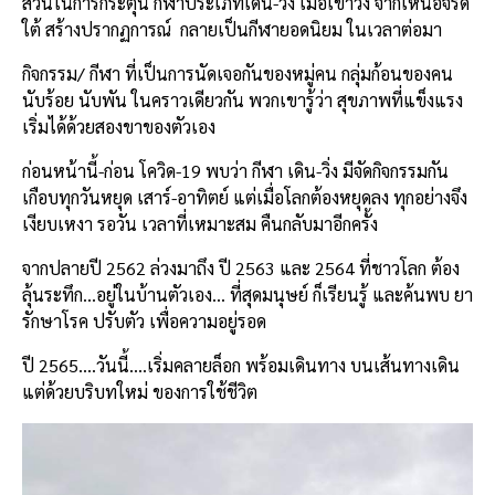
ส่วนในการกระตุ้น กีฬาประเภทเดิน-วิ่ง เมื่อเขาวิ่ง จากเหนือจรด
ใต้ สร้างปรากฏการณ์ กลายเป็นกีฬายอดนิยม ในเวลาต่อมา
กิจกรรม/ กีฬา ที่เป็นการนัดเจอกันของหมู่คน กลุ่มก้อนของคน
นับร้อย นับพัน ในคราวเดียวกัน พวกเขารู้ว่า สุขภาพที่แข็งแรง
เริ่มได้ด้วยสองขาของตัวเอง
ก่อนหน้านี้-ก่อน โควิด-19 พบว่า กีฬา เดิน-วิ่ง มีจัดกิจกรรมกัน
เกือบทุกวันหยุด เสาร์-อาทิตย์ แต่เมื่อโลกต้องหยุดลง ทุกอย่างจึง
เงียบเหงา รอวัน เวลาที่เหมาะสม คืนกลับมาอีกครั้ง
จากปลายปี 2562 ล่วงมาถึง ปี 2563 และ 2564 ที่ชาวโลก ต้อง
ลุ้นระทึก…อยู่ในบ้านตัวเอง… ที่สุดมนุษย์ ก็เรียนรู้ และค้นพบ ยา
รักษาโรค ปรับตัว เพื่อความอยู่รอด
ปี 2565….วันนี้….เริ่มคลายล็อก พร้อมเดินทาง บนเส้นทางเดิน
แต่ด้วยบริบทใหม่ ของการใช้ชีวิต