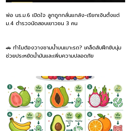
พ่อ นร.ม.6 เปิดใจ ลูกถูกกลั่นแกล้ง-เรียกเงินตั้งแต่
ม.4 ตำรวจนัดสอบเยาวชน 3 คน
🚗 ทำไมต้องวางชามน้ำบนเบาะรถ? เคล็ดลับฝึกขับนุ่ม
ช่วยประหยัดน้ำมันและเพิ่มความปลอดภัย