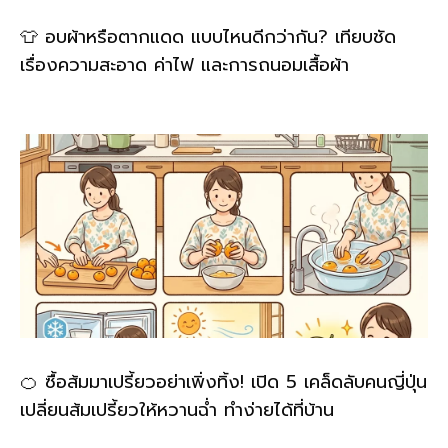
👕 อบผ้าหรือตากแดด แบบไหนดีกว่ากัน? เทียบชัด
เรื่องความสะอาด ค่าไฟ และการถนอมเสื้อผ้า
🍊 ซื้อส้มมาเปรี้ยวอย่าเพิ่งทิ้ง! เปิด 5 เคล็ดลับคนญี่ปุ่น
เปลี่ยนส้มเปรี้ยวให้หวานฉ่ำ ทำง่ายได้ที่บ้าน