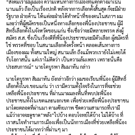
“สังคมเรามีมุมมอง ความเห็นทางการเมืองที่แตกต่างมาเนิ่น
นานแล้ว ถือเป็นเรื่องปกติ หลังจากการเลือกตั้งสิ้นสุด ก็จะมีฝ่าย
รัฐบาล ฝ่ายค้าน ให้แต่ละฝ่ายได้ทำหน้าที่ของตนในสภาฯ ผม
และว่าที่ผู้สมัครขอเป็นหนึ่งทางเลือกของพี่น้องประชาชน ผู้มี
สิทธิ์เลือกตั้งในจังหวัดขอนแก่น ซึ่งเชื่อว่าจะมีหลายพรรค ส่งผู้
สมัคร ส.ส. ซึ่งเป็นเรื่องดีที่พี่น้องประชาชนจะมีตัวเลือก ผู้สมัครที่
ใช่ พรรคที่ชอบ ในสนามเลือกตั้งครั้งหน้า ตลอดเส้นทางการ
เมืองของผม ทั้งสนามใหญ่ สนามเล็ก ถึงแม้พวกเรายังไม่เคยได้
รับโอกาสนั้น แต่เราไม่คิดว่า เป็นความล้มเหลว เพราะนั่นคือ
ประสบการณ์” นายโตบูรพา สิมมาทัน กล่าว
นายโตบูรพา สิมมาทัน ยังกล่าวอีกว่า ผมขอเรียนพี่น้อง ผู้มีสิทธิ์
เลือกตั้งในจ.ขอนแก่น ว่า เรามีความตั้งใจจริงในการที่จะช่วย
เหลือพี่น้องประชาชน ที่ผ่านมาผมลงพื้นที่พบปะพี่น้อง
ประชาชนทั้งในเขตและนอกเขต เพื่อช่วยเหลือพี่น้องประชาชน
มาโดยตลอดที่ผ่านมา ตามศักยภาพ ขีดความสามารถที่เรามี
แม้ว่าอาจจะดูขาด”พลัง”ไปบ้าง ตอบโจทย์ได้บ้าง ไม่ได้บ้าง ที่
เราสนใจทำงานการเมืองเพื่อเป็นนักการเมืองที่ช่วยเหลือพี่น้อง
ประชาชนได้มากกว่าที่ผ่านๆ มา