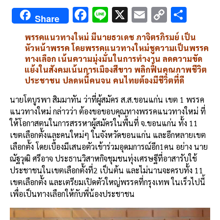
F
Li
X
E
C
S
Share
ac
n
m
o
h
พรรคแนวทางใหม่ มีนายธวเดช ภาจิตรภิรมย์ เป็น
e
e
ai
py
ar
หัวหน้าพรรค โดยพรรคแนวทางใหม่ชูความเป็นพรรค
b
l
Li
e
ทางเลือก เน้นความมุ่งมั่นในการทำงาน ลดความขัด
แย้งในสังคมเน้นการเมืองสีขาว พลิกฟื้นคุณภาพชีวิต
o
n
ประชาชน ปลดหนี้คนจน คนไทยต้องมีชีวิตที่ดี
o
k
นายโตบูรพา สิมมาทัน ว่าที่ผู้สมัคร ส.ส.ขอนแก่น เขต 1 พรรค
k
แนวทางใหม่ กล่าวว่า ต้องขอขอบคุณทางพรรคแนวทางใหม่ ที่
ให้โอกาสตนในการสรรหาผู้สมัครในพื้นที่ จ.ขอนแก่น ทั้ง 11
เขตเลือกตั้งและคนใหม่ๆ ในจังหวัดขอนแก่น และอีกหลายเขต
เลือกตั้ง โดยเบื้องมีเสนอตัวเข้าร่วมอุดมการณ์อีก1คน อย่าง นาย
ณัฐวุฒิ ศรีอาจ ประธานวิสาหกิจชุมชนทุ่งเศรษฐีที่อาสารับใช้
ประชาชนในเขตเลือกตั้งที่2 เป็นต้น และไม่นานจะครบทั้ง 11
เขตเลือกตั้ง และเตรียมเปิดตัวใหญ่พรรคที่กรุงเทพ ในเร็วไปนี้
เพื่อเป็นทางเลือกให้กับพี่น้องประชาชน