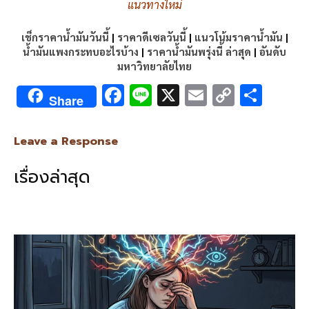
แนวทางใหม่
เช็กราคาน้ำมันวันนี้
|
ราคาดีเซลวันนี้
|
แนวโน้มราคาน้ำมัน
|
น้ำมันแพงกระทบอะไรบ้าง
|
ราคาน้ำมันพรุ่งนี้ ล่าสุด
|
อันดับ
มหาวิทยาลัยไทย
F
Li
X
E
C
S
Share
ac
n
m
o
h
e
e
ai
py
ar
Leave a Response
b
l
Li
e
เรื่องล่าสุด
o
n
o
k
k