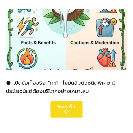
🥥 เปิดข้อเท็จจริง “กะทิ” ไขมันอิ่มตัวชนิดพิเศษ มี
ประโยชน์แต่ต้องบริโภคอย่างเหมาะสม
โหลดเพิ่ม