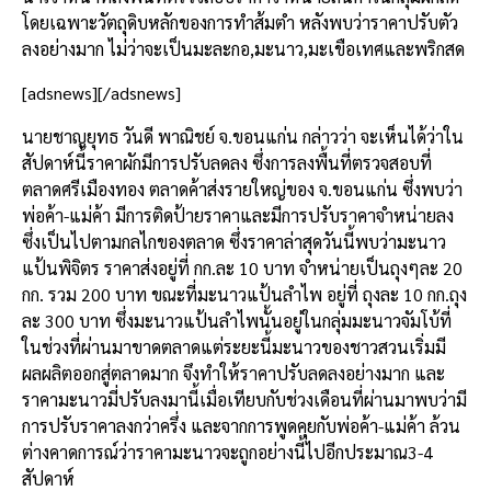
โดยเฉพาะวัตถุดิบหลักของการทำส้มตำ หลังพบว่าราคาปรับตัว
ลงอย่างมาก ไม่ว่าจะเป็นมะละกอ,มะนาว,มะเขือเทศและพริกสด
[adsnews][/adsnews]
นายชาญยุทธ วันดี พาณิชย์ จ.ขอนแก่น กล่าวว่า จะเห็นได้ว่าใน
สัปดาห์นี้ราคาผักมีการปรับลดลง ซึ่งการลงพื้นที่ตรวจสอบที่
ตลาดศรีเมืองทอง ตลาดค้าส่งรายใหญ่ของ จ.ขอนแก่น ซึ่งพบว่า
พ่อค้า-แม่ค้า มีการติดป้ายราคาและมีการปรับราคาจำหน่ายลง
ซึ่งเป็นไปตามกลไกของตลาด ซึ่งราคาล่าสุดวันนี้พบว่ามะนาว
แป้นพิจิตร ราคาส่งอยู่ที่ กก.ละ 10 บาท จำหน่ายเป็นถุงๆละ 20
กก. รวม 200 บาท ขณะที่มะนาวแป้นลำไพ อยู่ที่ ถุงละ 10 กก.ถุง
ละ 300 บาท ซึ่งมะนาวแป้นลำไพนั้นอยู่ในกลุ่มมะนาวจัมโบ้ที่
ในช่วงที่ผ่านมาขาดตลาดแต่ระยะนี้มะนาวของชาวสวนเริ่มมี
ผลผลิตออกสู่ตลาดมาก จึงทำให้ราคาปรับลดลงอย่างมาก และ
ราคามะนาวมี่ปรับลงมานี้เมื่อเทียบกับช่วงเดือนที่ผ่านมาพบว่ามี
การปรับราคาลงกว่าครึ่ง และจากการพูดคุยกับพ่อค้า-แม่ค้า ล้วน
ต่างคาดการณ์ว่าราคามะนาวจะถูกอย่างนี้ไปอีกประมาณ3-4
สัปดาห์