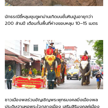
นักธรณีชี้หลุมยุบภูผาม่านเกิดบนชั้นหินปูนอายุกว่า
200 ล้านปี เตือนกั้นพื้นที่ห่างขอบหลุม 10–15 เมตร
ชาวเมืองพลร่วมอัญเชิญพระพุทธมงคลมิ่งเมืองพล
ประดิษฐานหอพระใจกลางเมือง เสริมสิริมงคลคู่เมือง