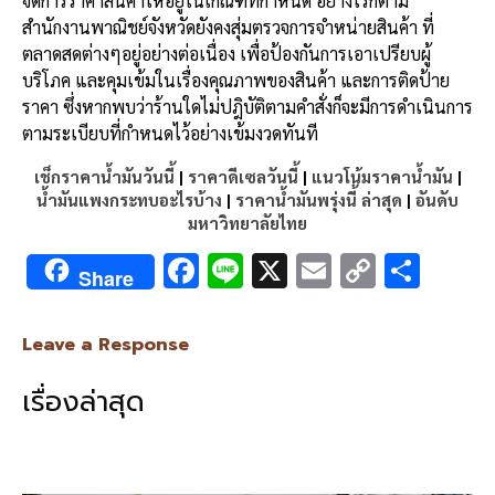
จัดการราคาสินค้าให้อยู่ในเกณฑ์ที่กำหนด อย่างไรก็ตาม
สำนักงานพาณิชย์จังหวัดยังคงสุ่มตรวจการจำหน่ายสินค้า ที่
ตลาดสดต่างๆอยู่อย่างต่อเนื่อง เพื่อป้องกันการเอาเปรียบผู้
บริโภค และคุมเข้มในเรื่องคุณภาพของสินค้า และการติดป้าย
ราคา ซึ่งหากพบว่าร้านใดไม่ปฎิบัติตามคำสั่งก็จะมีการดำเนินการ
ตามระเบียบที่กำหนดไว้อย่างเข้มงวดทันที
เช็กราคาน้ำมันวันนี้
|
ราคาดีเซลวันนี้
|
แนวโน้มราคาน้ำมัน
|
น้ำมันแพงกระทบอะไรบ้าง
|
ราคาน้ำมันพรุ่งนี้ ล่าสุด
|
อันดับ
มหาวิทยาลัยไทย
F
Li
X
E
C
S
Share
ac
n
m
o
h
e
e
ai
py
ar
Leave a Response
b
l
Li
e
เรื่องล่าสุด
o
n
o
k
k