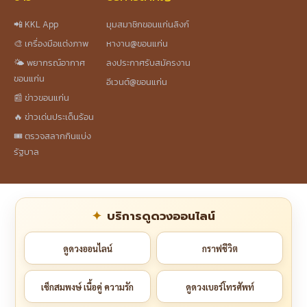
📲 KKL App
มุมสมาชิกขอนแก่นลิงก์
🎨 เครื่องมือแต่งภาพ
หางาน@ขอนแก่น
🌤️ พยากรณ์อากาศ
ลงประกาศรับสมัครงาน
ขอนแก่น
อีเวนต์@ขอนแก่น
📰 ข่าวขอนแก่น
🔥 ข่าวเด่นประเด็นร้อน
🎟️ ตรวจสลากกินแบ่ง
รัฐบาล
บริการดูดวงออนไลน์
ดูดวงออนไลน์
กราฟชีวิต
เช็กสมพงษ์ เนื้อคู่ ความรัก
ดูดวงเบอร์โทรศัพท์