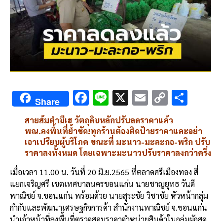
F
Li
X
E
C
S
Share
ac
n
m
o
h
สายส้มตำมีเฮ วัตถุดิบหลักปรับลดราคาแล้ว
e
e
ai
py
ar
พณ.ลงพื้นที่ย้ำชัด!ทุกร้านต้องติดป้ายราคาและอย่า
b
l
Li
e
เอาเปรียบผู้บริโภค ขณะที่ มะนาว-มะละกอ-พริก ปรับ
ราคาลงทั้งหมด โดยเฉพาะมะนาวปรับราคาลงกว่าครึ่ง
o
n
o
k
เมื่อเวลา 11.00 น. วันที่ 20 มิ.ย.2565 ที่ตลาดศรีเมืองทอง สี่
แยกเจริญศรี เขตเทศบาลนครขอนแก่น นายชาญยุทธ วันดี
k
พาณิชย์ จ.ขอนแก่น พร้อมด้วย นายสุระชัย วิชาชัย หัวหน้ากลุ่ม
กำกับและพัฒนาเศรษฐกิจการค้า สำนักงานพาณิชย์ จ.ขอนแก่น
นำเจ้าหน้าที่ลงพื้นที่ตรวจสอบราคาจำหน่ายสินค้าในกลุ่มผักสด