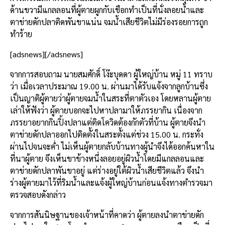
ด้านขวามีแกลลอนที่ผู้ตายผูกกับเชือกทำเป็นที่นั่งลอยน้ำและ
ตาข่ายดักปลาติดพันขาแน่น จมน้ำเสียชีวิตไม่มีร่องรอยการถูก
ทำร้าย
[adsnews][/adsnews]
จากการสอบถาม นายสมศักดิ์ โง๊ะบุดดา ผู้ใหญ่บ้าน หมู่ 11 ทราบ
ว่า เมื่อเวลาประมาณ 19.00 น. ผ่านมาได้รับแจ้งจากลูกบ้านซึ่ง
เป็นญาติผู้ตายว่าผู้ตายจมน้ำในสระที่ตาตัวเอง โดยหลานผู้ตาย
เล่าให้ฟังว่า ผู้ตายบอกจะไปหาปลามาให้ภรรยากิน เนื่องจาก
ภรรยาอยากกินปิ้งปลาแต่ติดโควิดต้องกักตัวที่บ้าน ผู้ตายจึงนำ
ตาข่ายดักปลาออกไปติดตั้งในสระตั้งแต่ช่วง 15.00 น. กระทั่ง
ผ่านไปจนจะค่ำ ไม่เห็นผู้ตายกลับบ้านทางผู้นำจึงได้ออกค้นหาใน
ที่นาผู้ตาย จึงเห็นขาข้างหนึ่งลอยอยู่ผิวน้ำโดยมีแกลลอนและ
ตาข่ายดักปลาพันขาอยู่ แต่ร่างอยู่ใต้ผิวน้ำเสียชีวิตแล้ว จึงนำ
ร่างผู้ตายมาไว้ที่ริมน้ำและแจ้งผู้ใหญ่บ้านก่อนแจ้งทางตำรวจมา
ตรวจสอบดังกล่าว
จากการสันนิษฐานของเจ้าหน้าที่คาดว่า ผู้ตายลงนำตาข่ายดัก