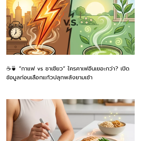
☕🍵 “กาแฟ vs ชาเขียว” ใครคาเฟอีนเยอะกว่า? เปิด
ข้อมูลก่อนเลือกแก้วปลุกพลังยามเช้า