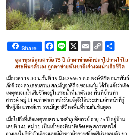
F
Li
X
E
C
S
Share
ac
n
m
o
h
อุทาหรณ์คุณตาวัย 75 ปี นำตาข่ายดักปลาไปวางไว้ใน
e
e
ai
py
ar
สระที่นาตัวเอง ถูกตาข่ายพันขาดึงร่างจมน้ำเสียชีวิต
b
l
Li
e
เมื่อเวลา 19.30 น.วันที่ 19 มิ.ย.2565 ร.ต.อ.พงษ์พิชิต ธนาพันธ์
o
n
ภักดี รอง สว.(สอบสวน) สภ.มัญจาคีรี จ.ขอนแก่น ได้รับแจ้งว่าเกิด
o
k
เหตุคนจมน้ำเสียชีวิตอยู่ในสระน้ำที่นาตัวเอง พื้นที่บ้านท่า
สวรรค์ หมู่ 11 ต.ท่าศาลา หลังรับแจ้งจึงได้ประสานเจ้าหน้าที่กู้
k
ชีพกู้ภัย แพทย์เวร รพ.มัญจาคีรี ลงพื้นที่ร่วมกันชันสูตร
เมื่อไปถึงที่เกิดเหตุพบศพ นายคำภู อัศจรรย์ อายุ 75 ปี อยู่บ้าน
เลขที่ 141 หมู่ 11 เป็นเจ้าของที่นาที่เกิดเหตุ สภาพศพใส่
กางเกงในสีดำตัวเดียวและมีผ้าขาวม้าลายสก็อตสีม่วงคลุมตัว ขา