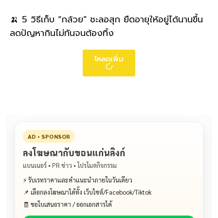
🍌 5 วิธีเก็บ “กล้วย” ชะลอสุก ยืดอายุให้อยู่ได้นานขึ้น
ลดปัญหากินไม่ทันจนต้องทิ้ง
โหลดเพิ่ม
AD • SPONSOR
ลงโฆษณากับขอนแก่นลิงก์
แบนเนอร์ • PR ข่าว • โปรโมตกิจกรรม
⚡ รับเรทราคาและคำแนะนำภายในวันเดียว
📌 เลือกลงโฆษณาได้ทั้ง เว็บไซต์/Facebook/Tiktok
🧾 ขอใบเสนอราคา / ออกเอกสารได้