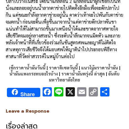
ปลาไปวางในสระ โดยนำแกลลอน 2 แกลลอนมาผูกเชือกเป็นที่
นั่งและลอยอยู่บนน้ำลากตาข่ายไปติดตั้งอีกฝั่งเพื่อจะดักปลาไป
กิน แต่ขณะกำลังลากตาข่ายอยู่นั้น คาดว่าเท้าจะไปพันกับตาข่าย
จมตกน้ำ ก่อนจะดิ้นเพื่อขึ้นมาจากน้ำแต่ตาข่ายดักปลาพันขา
แน่นทำให้ไม่สามารถขึ้นมาเหนือน้ำได้และขาดอากาศหายใจ
เสียชีวิตจมอยู่กลางสระน้ำ ซึ่งระดับน้ำลึกมากจนมิดหัว และภาย
หลังเจ้าหน้าที่ที่เกี่ยวข้องร่วมกันชันสูตรศพและญาติไม่ติดใจ
สาเหตุการเสียชีวิจจึงได้มอบศพให้ญาตินำไปประกอบพิธีทาง
ศาสนาที่วัดท่าสวรรค์ในหมู่บ้านต่อไป
เช็กราคาน้ำมันวันนี้
|
ราคาดีเซลวันนี้
|
แนวโน้มราคาน้ำมัน
|
น้ำมันแพงกระทบอะไรบ้าง
|
ราคาน้ำมันพรุ่งนี้ ล่าสุด
|
อันดับ
มหาวิทยาลัยไทย
F
Li
X
E
C
S
Share
ac
n
m
o
h
e
e
ai
py
ar
Leave a Response
b
l
Li
e
เรื่องล่าสุด
o
n