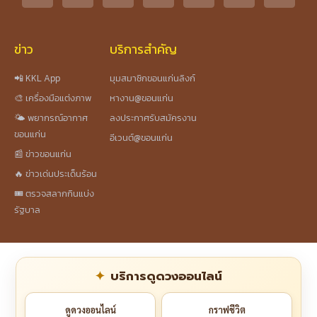
ข่าว
บริการสำคัญ
📲 KKL App
มุมสมาชิกขอนแก่นลิงก์
🎨 เครื่องมือแต่งภาพ
หางาน@ขอนแก่น
🌤️ พยากรณ์อากาศ
ลงประกาศรับสมัครงาน
ขอนแก่น
อีเวนต์@ขอนแก่น
📰 ข่าวขอนแก่น
🔥 ข่าวเด่นประเด็นร้อน
🎟️ ตรวจสลากกินแบ่ง
รัฐบาล
บริการดูดวงออนไลน์
ดูดวงออนไลน์
กราฟชีวิต