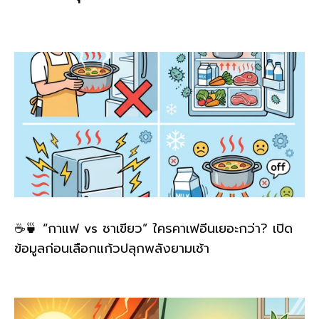
o
k
k
☕🍵 “กาแฟ vs ชาเขียว” ใครคาเฟอีนเยอะกว่า? เปิด
ข้อมูลก่อนเลือกแก้วปลุกพลังยามเช้า