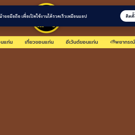
ขอนแก่นลิงก์
่หน้าจอมือถือ เพื่อเปิดใช้งานได้รวดเร็วเหมือนแอป
ติดตั
นแก่น
เที่ยวขอนแก่น
อีเว้นต์ขอนแก่น
⛅พยากรณ์