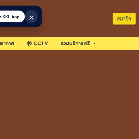
×
้ง KKL App
สมาชิก
อากาศ
📹 CCTV
รวมบริการฟรี