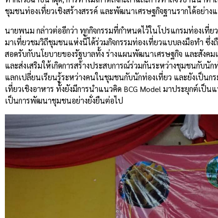
ชุมชนท่องเที่ยวเชิงสร้างสรรค์ และพัฒนาเศรษฐกิจฐานรากได้อย่างแท
นายพนม กล่าวต่ออีกว่า ทุกกิจกรรมที่กำหนดไว้ในโปรแกรมท่องเที่ยว
มาเที่ยวชมวิถีชุมชนแห่งนี้ได้ร่วมกิจกรรมท่องเที่ยวแบบลงมือทำ ซึ่งถื
สอดรับกับนโยบายของรัฐบาลทั้ง ร่างแผนพัฒนาเศรษฐกิจ และสังคมแห่งช
และส่งเสริมให้เกิดการสร้างประสบการณ์ร่วมกันระหว่างชุมชนกับนักท่อง
แลกเปลี่ยนเรียนรู้ระหว่างคนในชุมชนกับนักท่องเที่ยว และยังเป็นกร
เที่ยวเชิงอาหาร ทั้งยังมีการนำแนวคิด BCG Model มาประยุกต์เป็นแน
เป็นการพัฒนาชุมชนอย่างยั่งยืนต่อไป