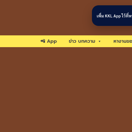
Skip to content
เพิ่ม KKL App ไว้ที
📲 App
ข่าว บทความ
หางานขอ