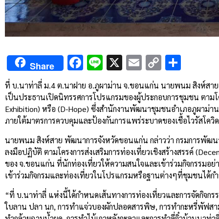
Facebook
Line
X
Email
Copy
Shar
Share
Link
ที่ บ.นาท่าลี่ ม.4 ต.นาฝาย อ.ภูผาม่าน จ.ขอนแก่น นายพนม สิงห์ส
เป็นประธานเปิดนิทรรศการโปรแกรมของผู้ประกอบการชุมชน ตามโครงก
Exhibition) หรือ (D-Hope) ซึ่งสำนักงานพัฒนาชุมชนอำเภอภูผาม่าน ได
ภายใต้มาตรการควบคุมและป้องกันการแพร่ระบาดของเชื้อไวรัสโควิด
นายพนม สิงห์สาย พัฒนาการจังหวัดขอนแก่น กล่าวว่า กรมการพัฒนาชุ
ลงมือปฏิบัติ ตามโครงการส่งเสริมการท่องเที่ยวเชิงสร้างสรรค์ (Decen
ของ จ.ขอนแก่น ที่นักท่องเที่ยวให้ความสนใจและเข้าร่วมกิจกรรมอย่า
เข้าร่วมกิจกรมและท่องเที่ยวในโปรแกรมหรือฐานต่างๆที่ชุมชนได้กำห
“ที่ บ.นาท่าลี่ แห่งนี้ได้กำหนดเส้นทางการท่องเที่ยวและการจัดก
ใบลาน ปลา นก, การทำแจ่วบองผักปลอดสารพิษ, การทำกะหรี่พัฟสามใบ
ทำกล้วยฉาบน้ำผุด, การทำไม้เกาหลังกะลาและการทำลี่จิ๋วบ้านนาท่าล