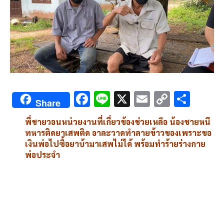
F
Li
X
E
C
S
Share
ac
n
m
o
h
พี่ชายวอนหน่วยงานที่เกี่ยวข้องช่วยเหลือ
น้องชายหนี
e
e
ai
py
ar
ทหารติดยาเสพติด
อาละวาดทำลายข้าวของเพราะขอ
b
l
Li
e
เงินพ่อไปซื้อยาบ้ามาเสพไม่ได้
พร้อมทำร้ายร่างกาย
พ่อประจำ
o
n
o
k
k