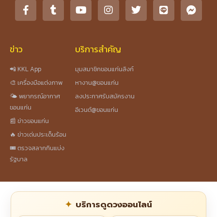
ข่าว
บริการสำคัญ
📲 KKL App
มุมสมาชิกขอนแก่นลิงก์
🎨 เครื่องมือแต่งภาพ
หางาน@ขอนแก่น
🌤️ พยากรณ์อากาศ
ลงประกาศรับสมัครงาน
ขอนแก่น
อีเวนต์@ขอนแก่น
📰 ข่าวขอนแก่น
🔥 ข่าวเด่นประเด็นร้อน
🎟️ ตรวจสลากกินแบ่ง
รัฐบาล
บริการดูดวงออนไลน์