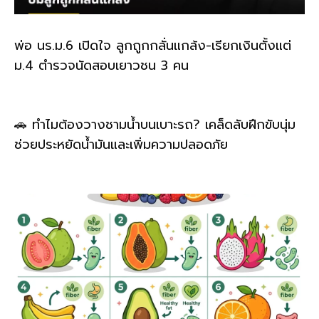
พ่อ นร.ม.6 เปิดใจ ลูกถูกกลั่นแกล้ง-เรียกเงินตั้งแต่
ม.4 ตำรวจนัดสอบเยาวชน 3 คน
🚗 ทำไมต้องวางชามน้ำบนเบาะรถ? เคล็ดลับฝึกขับนุ่ม
ช่วยประหยัดน้ำมันและเพิ่มความปลอดภัย