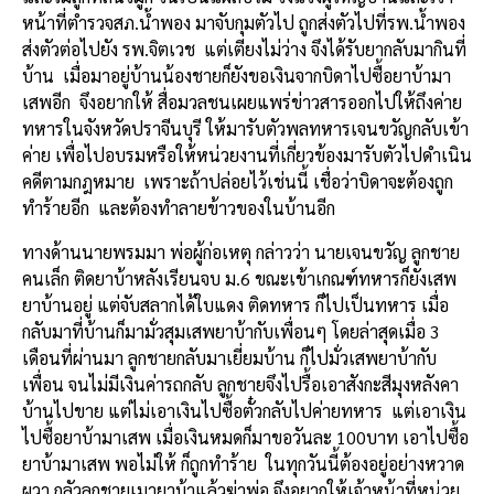
หน้าที่ตำรวจสภ
.
น้ำพอง
มาจับกุมตัวไป
ถูกส่งตัวไปที่รพ
.
น้ำพอง
ส่งตัวต่อไปยัง
รพ
.
จิตเวช
แต่เตียงไม่ว่าง
จึงได้รับยากลับมากินที่
บ้าน
เมื่อมาอยู่บ้านน้องชายก็ยังขอเงินจากบิดาไปซื้อยาบ้ามา
เสพอีก
จึงอยากให้
สื่อมวลชนเผยแพร่ข่าวสารออกไปให้ถึงค่าย
ทหารในจังหวัดปราจีนบุรี
ให้มารับตัวพลทหารเจนขวัญกลับเข้า
ค่าย
เพื่อไปอบรมหรือให้หน่วยงานที่เกี่ยวข้องมารับตัวไปดำเนิน
คดีตามกฎหมาย
เพราะถ้าปล่อยไว้เช่นนี้
เชื่อว่าบิดาจะต้องถูก
ทำร้ายอีก
และต้องทำลายข้าวของในบ้านอีก
ทางด้านนายพรมมา
พ่อผู้ก่อเหตุ
กล่าวว่า
นายเจนขวัญ
ลูกชาย
คนเล็ก
ติดยาบ้าหลังเรียนจบ
ม
.6
ขณะเข้าเกณฑ์ทหารก็ยังเสพ
ยาบ้านอยู่
แต่จับสลากได้ใบแดง
ติดทหาร
ก็ไปเป็นทหาร
เมื่อ
กลับมาที่บ้านก็มามั่วสุมเสพยาบ้ากับเพื่อนๆ
โดยล่าสุดเมื่อ
3
เดือนที่ผ่านมา
ลูกชายกลับมาเยี่ยมบ้าน
ก็ไปมั่วเสพยาบ้ากับ
เพื่อน
จนไม่มีเงินค่ารถกลับ
ลูกชายจึงไปรื้อเอาสังกะสีมุงหลังคา
บ้านไปขาย
แต่ไม่เอาเงินไปซื้อตั๋วกลับไปค่ายทหาร
แต่เอาเงิน
ไปซื้อยาบ้ามาเสพ
เมื่อเงินหมดก็มาขอวันละ
100
บาท
เอาไปซื้อ
ยาบ้ามาเสพ
พอไม่ให้
ก็ถูกทำร้าย
ในทุกวันนี้ต้องอยู่อย่างหวาด
ผวา
กลัวลูกชายเมายาบ้าแล้วฆ่าพ่อ
จึงอยากให้เจ้าหน้าที่หน่วย