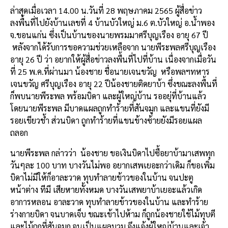
ล่าสุดเมื่อเวลา
14.00
น
.
วันที่
28
พฤษภาคม
2565
ผู้สื่อข่าว
ลงพื้นที่ไปยังบ้านเลขที่
4
บ้านบัวใหญ่
ม
.6
ต
.
บัวใหญ่
อ
.
น้ำพอง
จ
.
ขอนแก่น
ซึ่งเป็นบ้านของนายพรมมา
ศรีบุญเรือง
อายุ
67
ปี
หลังจากได้รับการขอความช่วยเหลือจาก
นายพีระพล
ศรีบุญเรือง
อายุ
26
ปี
ว่า
อยากให้ผู้สื่อข่าวลงพื้นที่ไปที่บ้าน
เนื่องจากเมื่อวัน
ที่
25
พ
.
ค
.
ที่ผ่านมา
น้องชาย
ชื่อนายเจนขวัญ
หรือพลฯทหาร
เจนขวัญ
ศรีบุญเรือง
อายุ
22
ปี
น้องชายติดยาบ้า
ซึ่งขณะลงพื้นที่
ก็พบนายพีระพล
พร้อมบิดา
และผู้ใหญ่บ้าน
รออยุ่ที่บ้านแล้ว
โดยนายพีระพล
มีบาดแผลถูกทำร้ายที่สันจมูก
และแขนที่ยังมี
รอยเขียวช้ำ
ส่วนบิดา
ถูกทำร้ายที่แขนข้างซ้ายยังมีรอยแผล
ถลอก
นายพีระพล
กล่าวว่า
น้องชาย
ขอเงินบิดาไปซื้อยาบ้ามาเสพทุก
วันๆละ
100
บาท
บางวันไม่พอ
อยากเสพเยอะกว่าเดิม
ก็ขอเพิ่ม
บิดาไม่มีให้ก็อาละวาด
ทุบทำลายข้าวของในบ้าน
จนปะตู
หน้าต่าง
ทีมี
เสียหายทั้งหมด
บางวันเสพยาบ้าเยอะแล้วเกิด
อาการหลอน
อาละวาด
ทุบทำลายข้าวของในบ้าน
และทำร้าย
ร่างกายบิดา
จนบาดเจ็บ
ขณะเข้าไปห้าม
ก็ถูกน้องชายใช้ไม้ทุบตี
และไม้ถูกที่สันจมูก
จนเป็นแผลบวม
จึงแจ้งผู้ใหญ่บ้านและเจ้า