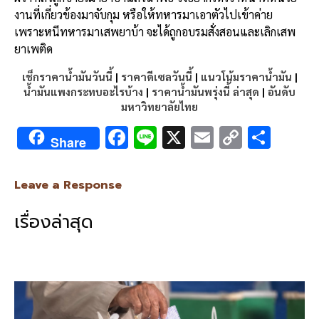
งานที่เกี่ยวข้องมาจับกุม
หรือให้ทหารมาเอาตัวไปเข้าค่าย
เพราะหนีทหารมาเสพยาบ้า
จะได้ถูกอบรมสั่งสอนและเลิกเสพ
ยาเพติด
เช็กราคาน้ำมันวันนี้
|
ราคาดีเซลวันนี้
|
แนวโน้มราคาน้ำมัน
|
น้ำมันแพงกระทบอะไรบ้าง
|
ราคาน้ำมันพรุ่งนี้ ล่าสุด
|
อันดับ
มหาวิทยาลัยไทย
F
Li
X
E
C
S
Share
ac
n
m
o
h
e
e
ai
py
ar
Leave a Response
b
l
Li
e
เรื่องล่าสุด
o
n
o
k
k