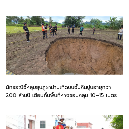
o
k
k
นักธรณีชี้หลุมยุบภูผาม่านเกิดบนชั้นหินปูนอายุกว่า
200 ล้านปี เตือนกั้นพื้นที่ห่างขอบหลุม 10–15 เมตร