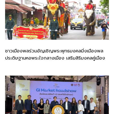
ชาวเมืองพลร่วมอัญเชิญพระพุทธมงคลมิ่งเมืองพล
ประดิษฐานหอพระใจกลางเมือง เสริมสิริมงคลคู่เมือง