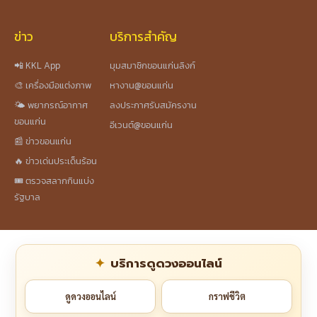
ข่าว
บริการสำคัญ
📲 KKL App
มุมสมาชิกขอนแก่นลิงก์
🎨 เครื่องมือแต่งภาพ
หางาน@ขอนแก่น
🌤️ พยากรณ์อากาศ
ลงประกาศรับสมัครงาน
ขอนแก่น
อีเวนต์@ขอนแก่น
📰 ข่าวขอนแก่น
🔥 ข่าวเด่นประเด็นร้อน
🎟️ ตรวจสลากกินแบ่ง
รัฐบาล
บริการดูดวงออนไลน์
ดูดวงออนไลน์
กราฟชีวิต