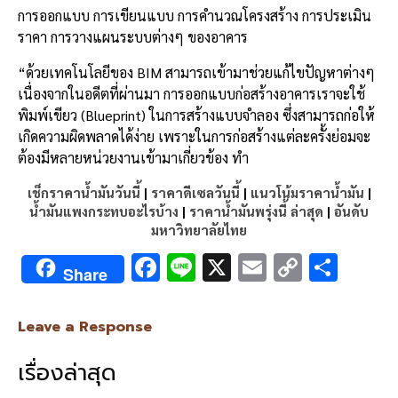
การออกแบบ การเขียนแบบ การคำนวณโครงสร้าง การประเมิน
ราคา การวางแผนระบบต่างๆ ของอาคาร
“ด้วยเทคโนโลยีของ BIM สามารถเข้ามาช่วยแก้ไขปัญหาต่างๆ
เนื่องจากในอดีตที่ผ่านมา การออกแบบก่อสร้างอาคารเราจะใช้
พิมพ์เขียว (Blueprint) ในการสร้างแบบจำลอง ซึ่งสามารถก่อให้
เกิดความผิดพลาดได้ง่าย เพราะในการก่อสร้างแต่ละครั้งย่อมจะ
ต้องมีหลายหน่วยงานเข้ามาเกี่ยวข้อง ทำ
เช็กราคาน้ำมันวันนี้
|
ราคาดีเซลวันนี้
|
แนวโน้มราคาน้ำมัน
|
น้ำมันแพงกระทบอะไรบ้าง
|
ราคาน้ำมันพรุ่งนี้ ล่าสุด
|
อันดับ
มหาวิทยาลัยไทย
F
Li
X
E
C
S
Share
ac
n
m
o
h
e
e
ai
py
ar
Leave a Response
b
l
Li
e
เรื่องล่าสุด
o
n