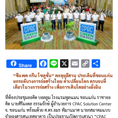
F
Li
X
E
C
S
Share
ac
n
m
o
h
“ซีแพค กรีน โซลูชั่น” ตะลุยอีสาน ประเดิมที่ขอนแก่น
e
e
ai
py
ar
ยกระดับวงการก่อสร้างไทย ล้ำเปลี่ยนโลก ครบจบที่
b
l
Li
e
เดียวในวงการก่อสร้าง เพื่อการเติบโตอย่างยั่งยืน
o
n
ที่ห้องประชุมออคิด บอลลูม โรงแรมพูลแมน ขอนแก่น ราชาออ
o
k
คิด นายศิริมงคล ธรรมรักษ์ ผู้อำนวยการ CPAC Solution Center
จ. ขอนแก่น พร้อมด้วย ศ.ดร.อมร พิมานมาศ นายกสมาคมแบบ
k
จำลองสารสนเทศอาคาร เป็นประธานเปิดการเสวนา “CPAC