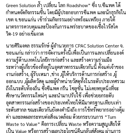
Green Solution ล้ำ เปลี่ยน โลก Roadshow” ซึ่ง บ.ซีแพค ได้
กำหนดจัดกิจกรรมขึ้น โดยมีผู้ประกอบการซีแพค และนักธุรกิจใน
เขต จ.ขอนแก่น เข้าร่วมกิจกรรมอย่างพร้อมเพรียง ภายใต้
มาตรการควบคุมและป้องกันการแพร่ระบาดของเชื้อไวรัสโค
วิด-19 อย่างเข้มงวด
นายศิริมงคล ธรรมรักษ์ ผู้อำนวยการ CPAC Solution Center จ.
ขอนแก่น กล่าวว่า การจัดงานครั้งนี้เพื่อเป็นการแลกเปลี่ยนองค์
ความรู้ด้านเทคโนโลยีการก่อสร้าง และสร้างความร่วมมือ
ระหว่างผู้เกี่ยวข้องที่อยู่ในอุตสาหกรรมเดียวกันนี้ ตั้งแต่เจ้าของ
งานก่อสร้าง, ผู้รับเหมา ,ช่าง ,ผู้ให้บริการด้านการก่อสร้าง ,ผู้
ออกแบบ ,ผู้ผลิตวัสดุ และผู้จำหน่ายวัสดุทั้งในระดับประเทศรวม
ถึงในระดับท้องถิ่น ซึ่งซีแพค กรีน โซลูชัน ไม่เคยหยุดนิ่งที่จะ
ศึกษานวัตกรรมใหม่ๆ และนำมาปรับใช้ เพื่อช่วยยกระดับ
อุตสาหกรรมก่อสร้างของประเทศไทยให้มีมาตรฐานเทียบเท่า
ระดับสากล ขณะเดียวกันยังคงคำนึงถึง การใช้ทรัพยากรอย่างคุ้ม
ค่า และลดผลกระทบต่อสิ่งแวดล้อม ด้วยกระบวนการ “Turn
Waste to Value” คือการเปลี่ยน Waste หรือความสูญเสียให้
เป็น Value หรือการสร้างผลประโยชน์คืนกลับสู่สังคม ผ่านการ